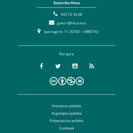
Goierriko Hitza
943 72 34 08
goierri@hitza.eus
Iparragirre, 11 20700 – URRETXU
Nor gara
Aniztasun politika
Argitalpen politika
Pribatutasun politika
Cookieak