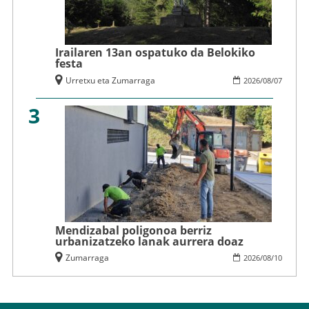
Irailaren 13an ospatuko da Belokiko
festa
Urretxu eta Zumarraga
2026
/
08
/
07
3
Mendizabal poligonoa berriz
urbanizatzeko lanak aurrera doaz
Zumarraga
2026
/
08
/
10