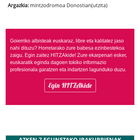
Argazkia:
mintzodromoa Donostian(utzita)
Goierriko albisteak euskaraz, libre eta kalitatez jaso
nahi dituzu?
Horretarako zure babesa ezinbestekoa
zaigu. Egin zaitez HITZAkide!
Zure ekarpenari esker,
euskaratik eginda dagoen tokiko informazio
profesionala garatzen eta indartzen lagunduko duzu.
Egin HITZAkide
AZKEN 7 EGUNETAKO IRAKURRIENAK