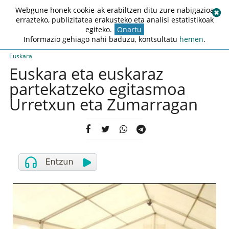
Webgune honek cookie-ak erabiltzen ditu zure nabigazioa
errazteko, publizitatea erakusteko eta analisi estatistikoak
egiteko.
Onartu
Informazio gehiago nahi baduzu, kontsultatu
hemen
.
Euskara
Euskara eta euskaraz
partekatzeko egitasmoa
Urretxun eta Zumarragan