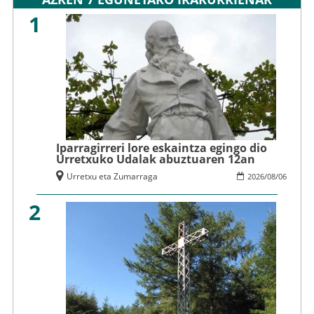
1
Iparragirreri lore eskaintza egingo dio
Urretxuko Udalak abuztuaren 12an
Urretxu eta Zumarraga
2026
/
08
/
06
2