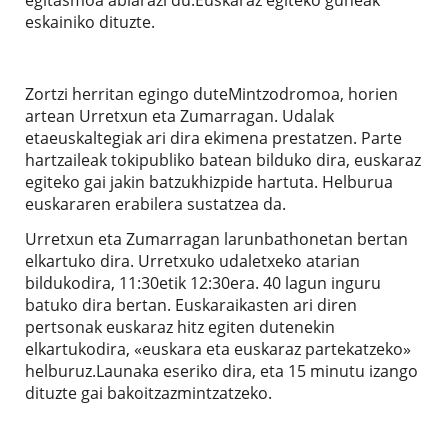
eskainiko dituzte.
Zortzi herritan egingo duteMintzodromoa, horien
artean Urretxun eta Zumarragan. Udalak
etaeuskaltegiak ari dira ekimena prestatzen. Parte
hartzaileak tokipubliko batean bilduko dira, euskaraz
egiteko gai jakin batzukhizpide hartuta. Helburua
euskararen erabilera sustatzea da.
Urretxun eta Zumarragan larunbathonetan bertan
elkartuko dira. Urretxuko udaletxeko atarian
bildukodira, 11:30etik 12:30era. 40 lagun inguru
batuko dira bertan. Euskaraikasten ari diren
pertsonak euskaraz hitz egiten dutenekin
elkartukodira, «euskara eta euskaraz partekatzeko»
helburuz.Launaka eseriko dira, eta 15 minutu izango
dituzte gai bakoitzazmintzatzeko.