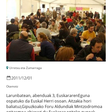
Urretxu eta Zumarraga
2011
/
12
/
01
Otamotz
Larunbatean, abenduak 3, EuskararenEguna
ospatuko da Euskal Herri osoan. Aitzakia hori
baliatuz,Gipuzkoako Foru Aldundiak Mintzodromoa
egitasmoa abiarazi du.Euskaraz egiteko guneak