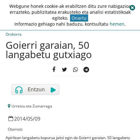
Webgune honek cookie-ak erabiltzen ditu zure nabigazioa
errazteko, publizitatea erakusteko eta analisi estatistikoak
egiteko.
Onartu
Informazio gehiago nahi baduzu, kontsultatu
hemen
.
Orokorra
Goierri garaian, 50
langabetu gutxiago
Urretxu eta Zumarraga
2014
/
05
/
09
Otamotz
Apirilean langabetu kopurua jaitsi egin da Goierri garaian. 50 langabetu