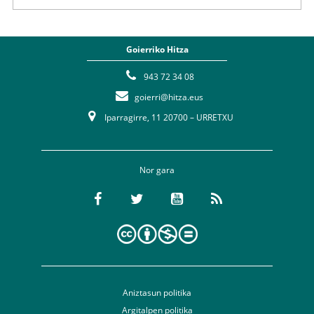
Goierriko Hitza
943 72 34 08
goierri@hitza.eus
Iparragirre, 11 20700 – URRETXU
Nor gara
Aniztasun politika
Argitalpen politika