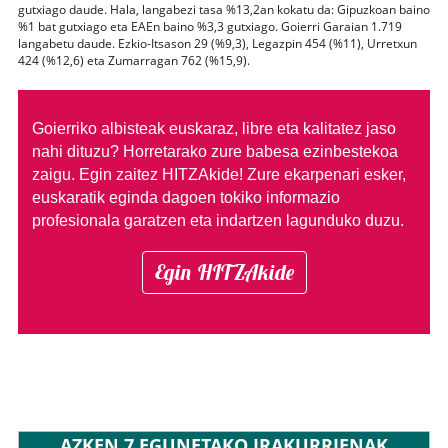
gutxiago daude. Hala, langabezi tasa %13,2an kokatu da: Gipuzkoan baino
%1 bat gutxiago eta EAEn baino %3,3 gutxiago. Goierri Garaian 1.719
langabetu daude. Ezkio-Itsason 29 (%9,3), Legazpin 454 (%11), Urretxun
424 (%12,6) eta Zumarragan 762 (%15,9).
Goierriko albisteak euskaraz, libre eta kalitatez jaso
nahi dituzu?
Horretarako zure babesa ezinbestekoa
zaigu. Egin zaitez HITZAkide!
Zure ekarpenari esker,
euskaratik eginda dagoen tokiko informazio
profesionala garatzen eta indartzen lagunduko duzu.
Egin HITZAkide
AZKEN 7 EGUNETAKO IRAKURRIENAK