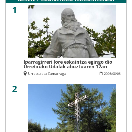
1
Iparragirreri lore eskaintza egingo dio
Urretxuko Udalak abuztuaren 12an
Urretxu eta Zumarraga
2026
/
08
/
06
2