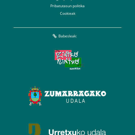
Pribatutasun politika
Cookieak
Babesleak: