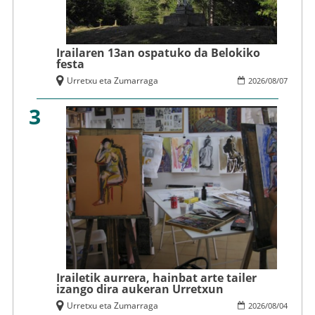
Irailaren 13an ospatuko da Belokiko
festa
Urretxu eta Zumarraga
2026
/
08
/
07
3
Irailetik aurrera, hainbat arte tailer
izango dira aukeran Urretxun
Urretxu eta Zumarraga
2026
/
08
/
04