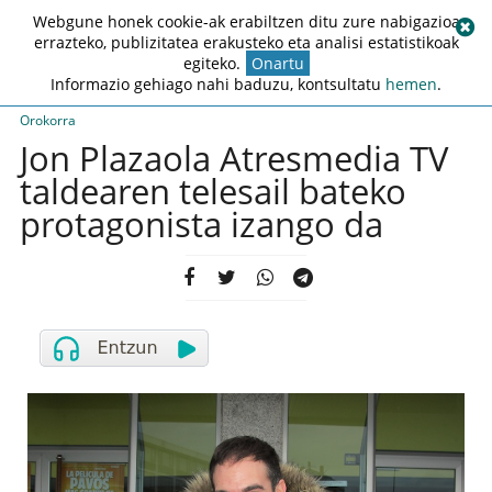
Webgune honek cookie-ak erabiltzen ditu zure nabigazioa
errazteko, publizitatea erakusteko eta analisi estatistikoak
egiteko.
Onartu
Informazio gehiago nahi baduzu, kontsultatu
hemen
.
Orokorra
Jon Plazaola Atresmedia TV
taldearen telesail bateko
protagonista izango da