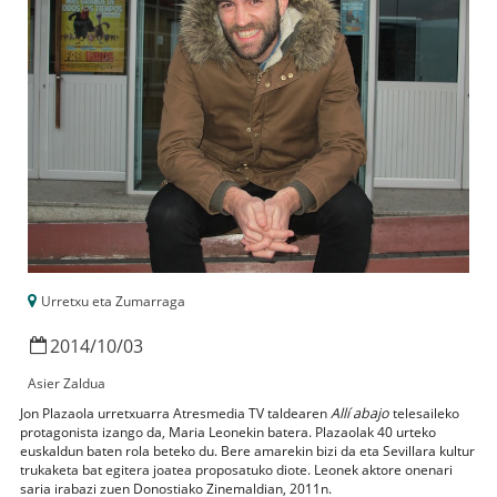
Urretxu eta Zumarraga
2014
/
10
/
03
Asier Zaldua
Jon Plazaola urretxuarra Atresmedia TV taldearen
Allí abajo
telesaileko
protagonista izango da, Maria Leonekin batera. Plazaolak 40 urteko
euskaldun baten rola beteko du. Bere amarekin bizi da eta Sevillara kultur
trukaketa bat egitera joatea proposatuko diote. Leonek aktore onenari
saria irabazi zuen Donostiako Zinemaldian, 2011n.