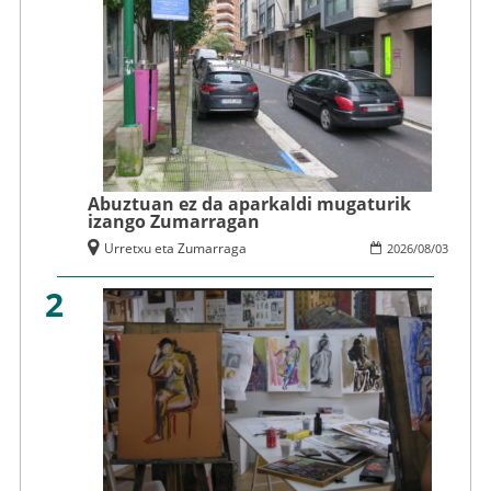
Abuztuan ez da aparkaldi mugaturik
izango Zumarragan
Urretxu eta Zumarraga
2026
/
08
/
03
2