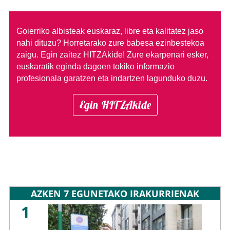
Goierriko albisteak euskaraz, libre eta kalitatez jaso
nahi dituzu?
Horretarako zure babesa ezinbestekoa
zaigu. Egin zaitez HITZAkide!
Zure ekarpenari esker,
euskaratik eginda dagoen tokiko informazio
profesionala garatzen eta indartzen lagunduko duzu.
Egin HITZAkide
AZKEN 7 EGUNETAKO IRAKURRIENAK
1