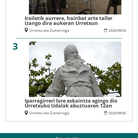
Irailetik aurrera, hainbat arte tailer
izango dira aukeran Urretxun
Urretxu eta Zumarraga
2026
/
08
/
04
3
Iparragirreri lore eskaintza egingo dio
Urretxuko Udalak abuztuaren 12an
Urretxu eta Zumarraga
2026
/
08
/
06