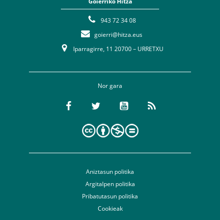
Goierriko Hitza
943 72 34 08
goierri@hitza.eus
Iparragirre, 11 20700 – URRETXU
Nor gara
Aniztasun politika
Argitalpen politika
Pribatutasun politika
Cookieak