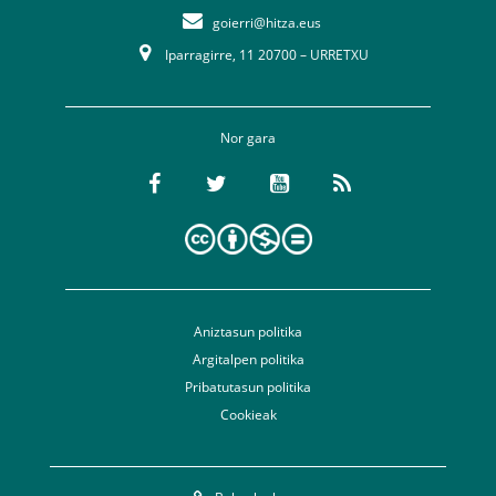
goierri@hitza.eus
Iparragirre, 11 20700 – URRETXU
Nor gara
Aniztasun politika
Argitalpen politika
Pribatutasun politika
Cookieak