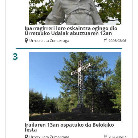
Iparragirreri lore eskaintza egingo dio
Urretxuko Udalak abuztuaren 12an
Urretxu eta Zumarraga
2026
/
08
/
06
3
Irailaren 13an ospatuko da Belokiko
festa
Urretxu eta Zumarraga
2026
/
08
/
07