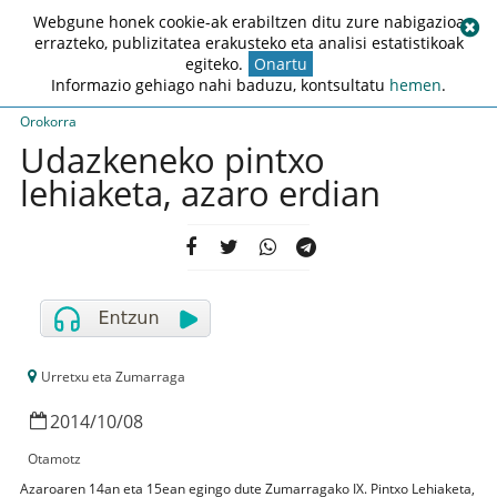
Webgune honek cookie-ak erabiltzen ditu zure nabigazioa
errazteko, publizitatea erakusteko eta analisi estatistikoak
egiteko.
Onartu
Informazio gehiago nahi baduzu, kontsultatu
hemen
.
Orokorra
Udazkeneko pintxo
lehiaketa, azaro erdian
Urretxu eta Zumarraga
2014
/
10
/
08
Otamotz
Azaroaren 14an eta 15ean egingo dute Zumarragako IX. Pintxo Lehiaketa,