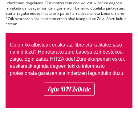
udazkenari dagokiona. Buzkantzei zein odolkiei estuki lotuta dagoen
lehiaketa da, osagai hori derrigor erabili beharko dutelako pintxoetan.
Zumarragako edozein ostalarik parte hartu dezake, eta izena urriaren
27tik azaroaren 4ra bitartean eman ahal izango dute Zelai Arizti kultur
etxean.
Goierriko albisteak euskaraz, libre eta kalitatez jaso
nahi dituzu?
Horretarako zure babesa ezinbestekoa
zaigu. Egin zaitez HITZAkide!
Zure ekarpenari esker,
euskaratik eginda dagoen tokiko informazio
profesionala garatzen eta indartzen lagunduko duzu.
Egin HITZAkide