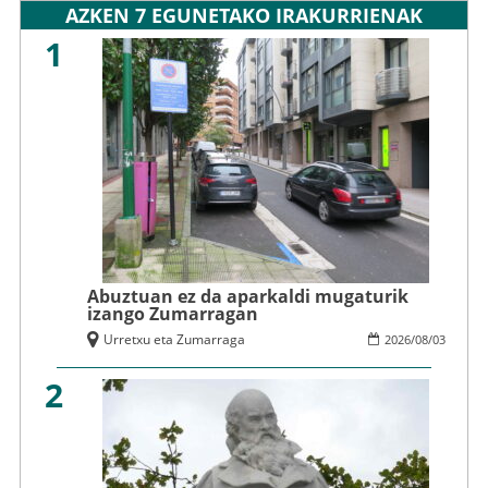
AZKEN 7 EGUNETAKO IRAKURRIENAK
1
Abuztuan ez da aparkaldi mugaturik
izango Zumarragan
Urretxu eta Zumarraga
2026
/
08
/
03
2