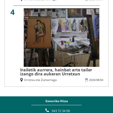
4
Irailetik aurrera, hainbat arte tailer
izango dira aukeran Urretxun
Urretxu eta Zumarraga
2026
/
08
/
04
Goierriko Hitza
943 72 34 08