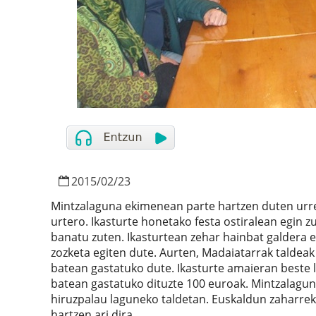
2015
/
02
/
23
Mintzalaguna ekimenean parte hartzen duten urre
urtero. Ikasturte honetako festa ostiralean egin z
banatu zuten. Ikasturtean zehar hainbat galdera e
zozketa egiten dute. Aurten, Madaiatarrak taldeak
batean gastatuko dute. Ikasturte amaieran beste 
batean gastatuko dituzte 100 euroak. Mintzalagun
hiruzpalau laguneko taldetan. Euskaldun zaharrek 
hartzen ari dira.