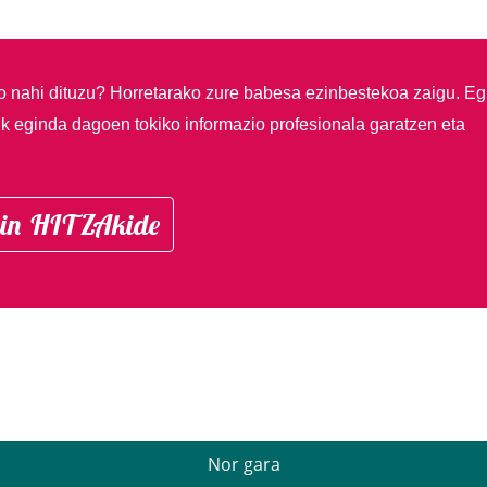
so nahi dituzu?
Horretarako zure babesa ezinbestekoa zaigu. Eg
ik eginda dagoen tokiko informazio profesionala garatzen eta
in HITZAkide
Nor gara