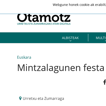
Webgune honek cookie-ak erabiltze
ALBISTEAK
MULTI
Euskara
Mintzalagunen festa
Urretxu eta Zumarraga