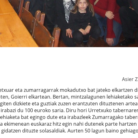
Asier 
txuar eta zumarragarrak mokadutxo bat jateko elkartzen d
uten, Goierri elkartean. Bertan, mintzalagunen lehiaketako s
giten dizkiete eta guztiak zuzen erantzuten dituztenen arte
 irabazi du 100 euroko saria. Diru hori Urretxuko tabernare
lehiaketa bat egingo dute eta irabazleek Zumarragako tabe
a ekimenean euskaraz hitz egin nahi dutenek parte hartzen
gidatzen dituzte solasaldiak. Aurten 50 lagun baino gehiag