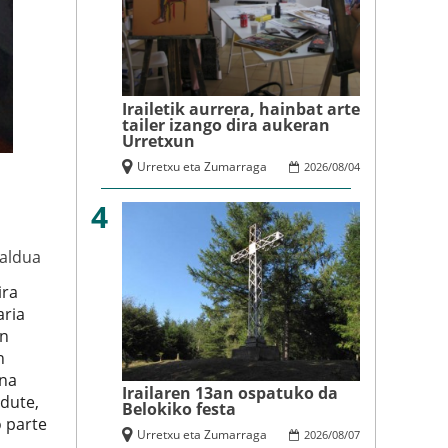
Irailetik aurrera, hainbat arte
tailer izango dira aukeran
Urretxun
Urretxu eta Zumarraga
2026
/
08
/
04
4
Zaldua
ira
aria
an
n
rna
Irailaren 13an ospatuko da
 dute,
Belokiko festa
o parte
Urretxu eta Zumarraga
2026
/
08
/
07