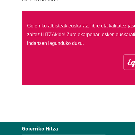
Goierriko albisteak euskaraz, libre eta kalitatez ja
zaitez HITZAkide!
Zure ekarpenari esker, euskarat
indartzen lagunduko duzu.
Eg
Goierriko Hitza