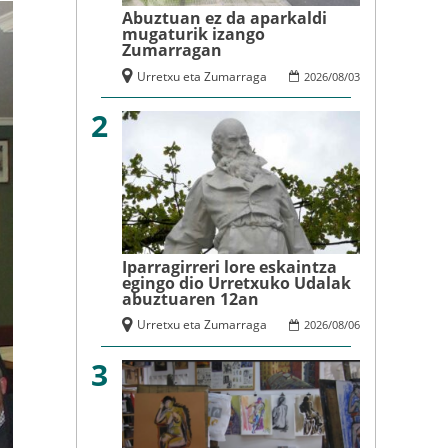
Abuztuan ez da aparkaldi
mugaturik izango
Zumarragan
Urretxu eta Zumarraga
2026
/
08
/
03
2
Iparragirreri lore eskaintza
egingo dio Urretxuko Udalak
abuztuaren 12an
Urretxu eta Zumarraga
2026
/
08
/
06
3