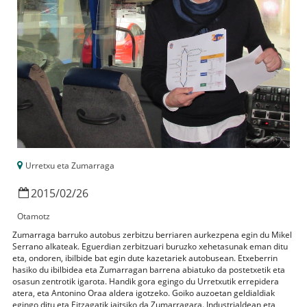
Urretxu eta Zumarraga
2015
/
02
/
26
Otamotz
Zumarraga barruko autobus zerbitzu berriaren aurkezpena egin du Mikel
Serrano alkateak. Eguerdian zerbitzuari buruzko xehetasunak eman ditu
eta, ondoren, ibilbide bat egin dute kazetariek autobusean. Etxeberrin
hasiko du ibilbidea eta Zumarragan barrena abiatuko da postetxetik eta
osasun zentrotik igarota. Handik gora egingo du Urretxutik errepidera
atera, eta Antonino Oraa aldera igotzeko. Goiko auzoetan geldialdiak
egingo ditu eta Eitzagatik jaitsiko da Zumarragara. Industrialdean eta