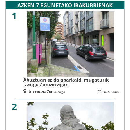
AZKEN 7 EGUNETAKO IRAKURRIENAK
1
Abuztuan ez da aparkaldi mugaturik
izango Zumarragan
Urretxu eta Zumarraga
2026
/
08
/
03
2