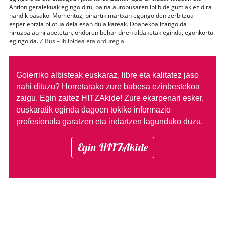
Antion geralekuak egingo ditu, baina autobusaren ibilbide guztiak ez dira
handik pasako. Momentuz, bihartik martxan egongo den zerbitzua
esperientzia pilotua dela esan du alkateak. Doanekoa izango da
hiruzpalau hilabetetan, ondoren behar diren aldaketak eginda, egonkortu
egingo da.
Z Bus – Ibilbidea eta ordutegia
Goierriko albisteak euskaraz, libre eta kalitatez jaso
nahi dituzu?
Horretarako zure babesa ezinbestekoa
zaigu. Egin zaitez HITZAkide!
Zure ekarpenari esker,
euskaratik eginda dagoen tokiko informazio
profesionala garatzen eta indartzen lagunduko duzu.
Egin HITZAkide