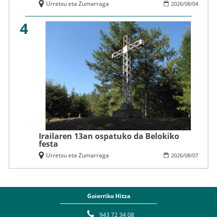
Urretxu eta Zumarraga
2026
/
08
/
04
4
Irailaren 13an ospatuko da Belokiko
festa
Urretxu eta Zumarraga
2026
/
08
/
07
Goierriko Hitza
943 72 34 08