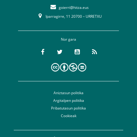
goierri@hitza.eus
Iparragirre, 11 20700 – URRETXU
Nor gara
Aniztasun politika
Argitalpen politika
Pribatutasun politika
Cookieak