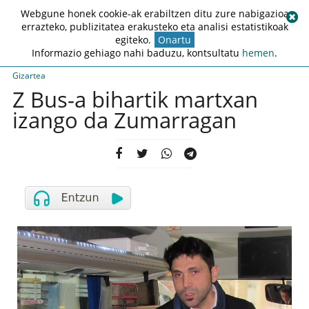
Webgune honek cookie-ak erabiltzen ditu zure nabigazioa
errazteko, publizitatea erakusteko eta analisi estatistikoak
egiteko.
Onartu
Informazio gehiago nahi baduzu, kontsultatu
hemen
.
Gizartea
Z Bus-a bihartik martxan
izango da Zumarragan