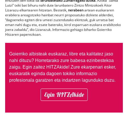
entzuten den tokia da
larunbatetako Zumarragako azoka
. Azoka “Santa
Lutzi” txiki bat bihuru nahi dute larunbatero Zintzo Mintzokoek Aitor
Lizarazu elkartearen hitzetan. Bestetik,
nerabeen
artean euskararen
erabilera areagotzeko hainbat neurri proposatuko dizkiete alderdiei,
“dagoeneko egiten dira umeei zuzendutako ekintzak, guk urratsa bat
eman nahi dugu eta, esate baterako, kirol esparruan euskara erabiltzeko
joera zabaldu”, dio Lizarazuk. Informazio gehiago biharko Goierriko
Hitzaren paperezkoan.
Goierriko albisteak euskaraz, libre eta kalitatez jaso
nahi dituzu?
Horretarako zure babesa ezinbestekoa
zaigu. Egin zaitez HITZAkide!
Zure ekarpenari esker,
euskaratik eginda dagoen tokiko informazio
profesionala garatzen eta indartzen lagunduko duzu.
Egin HITZAkide