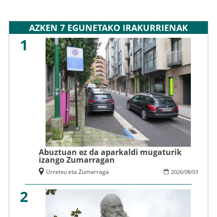
AZKEN 7 EGUNETAKO IRAKURRIENAK
1
Abuztuan ez da aparkaldi mugaturik
izango Zumarragan
Urretxu eta Zumarraga
2026
/
08
/
03
2