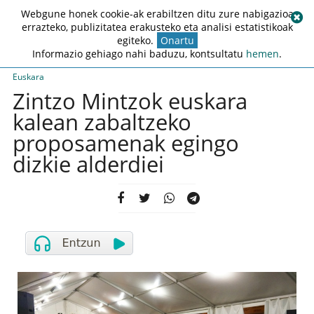
Webgune honek cookie-ak erabiltzen ditu zure nabigazioa
errazteko, publizitatea erakusteko eta analisi estatistikoak
egiteko.
Onartu
Informazio gehiago nahi baduzu, kontsultatu
hemen
.
Euskara
Zintzo Mintzok euskara
kalean zabaltzeko
proposamenak egingo
dizkie alderdiei