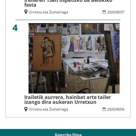
festa
Urretxu eta Zumarraga
2026
/
08
/
07
4
Irailetik aurrera, hainbat arte tailer
izango dira aukeran Urretxun
Urretxu eta Zumarraga
2026
/
08
/
04
Goierriko Hitza