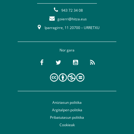
943 72 34 08
goierri@hitza.eus
Iparragirre, 11 20700 – URRETXU
Nor gara
Aniztasun politika
Argitalpen politika
Pribatutasun politika
Cookieak