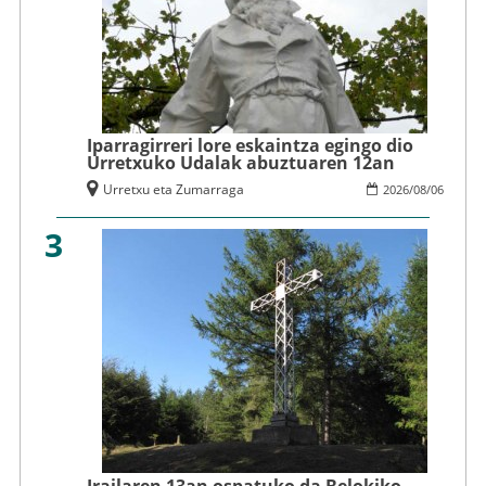
Iparragirreri lore eskaintza egingo dio
Urretxuko Udalak abuztuaren 12an
Urretxu eta Zumarraga
2026
/
08
/
06
3
Irailaren 13an ospatuko da Belokiko