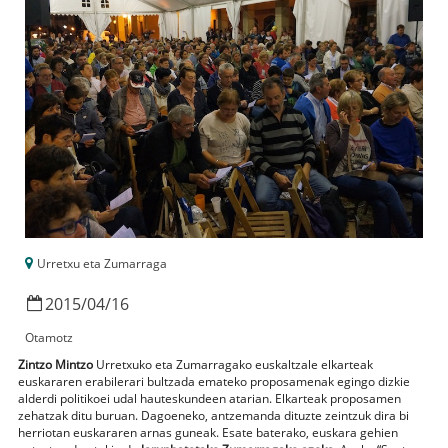
Urretxu eta Zumarraga
2015
/
04
/
16
Otamotz
Zintzo Mintzo
Urretxuko eta Zumarragako euskaltzale elkarteak
euskararen erabilerari bultzada emateko proposamenak egingo dizkie
alderdi politikoei udal hauteskundeen atarian. Elkarteak proposamen
zehatzak ditu buruan. Dagoeneko, antzemanda dituzte zeintzuk dira bi
herriotan euskararen arnas guneak. Esate baterako, euskara gehien