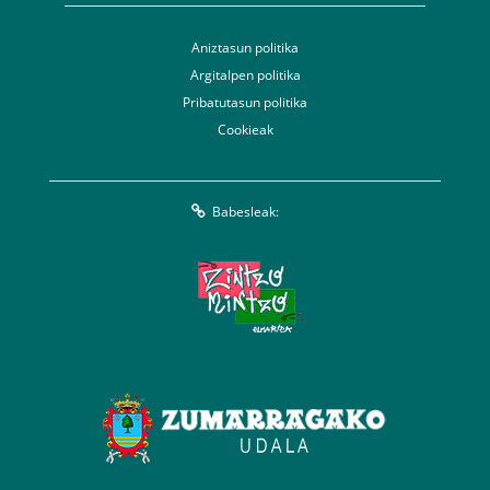
Aniztasun politika
Argitalpen politika
Pribatutasun politika
Cookieak
Babesleak: