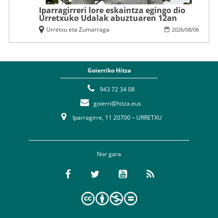
Iparragirreri lore eskaintza egingo dio
Urretxuko Udalak abuztuaren 12an
Urretxu eta Zumarraga
2026
/
08
/
06
Goierriko Hitza
943 72 34 08
goierri@hitza.eus
Iparragirre, 11 20700 – URRETXU
Nor gara