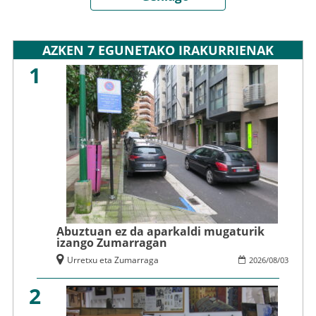
AZKEN 7 EGUNETAKO IRAKURRIENAK
1
Abuztuan ez da aparkaldi mugaturik
izango Zumarragan
Urretxu eta Zumarraga
2026
/
08
/
03
2