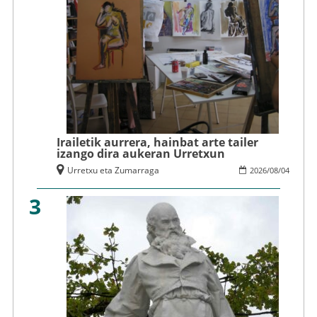
Irailetik aurrera, hainbat arte tailer
izango dira aukeran Urretxun
Urretxu eta Zumarraga
2026
/
08
/
04
3