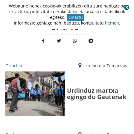
Webgune honek cookie-ak erabiltzen ditu zure nabigazioa
errazteko, publizitatea erakusteko eta analisi estatistikoak
egiteko.
Onartu
Informazio gehiago nahi baduzu, kontsultatu
hemen
.
2015/4/24
Gizartea
Urretxu eta Zumarraga
Urdinduz martxa
egingo du Gautenak