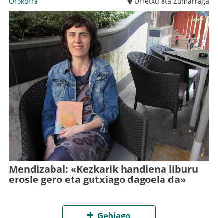
Orokorra
Urretxu eta Zumarraga
Mendizabal: «Kezkarik handiena liburu
erosle gero eta gutxiago dagoela da»
Gehiago