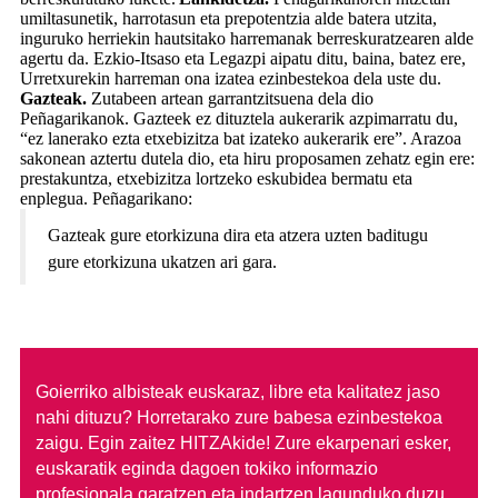
umiltasunetik, harrotasun eta prepotentzia alde batera utzita,
inguruko herriekin hautsitako harremanak berreskuratzearen alde
agertu da. Ezkio-Itsaso eta Legazpi aipatu ditu, baina, batez ere,
Urretxurekin harreman ona izatea ezinbestekoa dela uste du.
Gazteak.
Zutabeen artean garrantzitsuena dela dio
Peñagarikanok. Gazteek ez dituztela aukerarik azpimarratu du,
“ez lanerako ezta etxebizitza bat izateko aukerarik ere”. Arazoa
sakonean aztertu dutela dio, eta hiru proposamen zehatz egin ere:
prestakuntza, etxebizitza lortzeko eskubidea bermatu eta
enplegua. Peñagarikano:
Gazteak gure etorkizuna dira eta atzera uzten baditugu
gure etorkizuna ukatzen ari gara.
Goierriko albisteak euskaraz, libre eta kalitatez jaso
nahi dituzu?
Horretarako zure babesa ezinbestekoa
zaigu. Egin zaitez HITZAkide!
Zure ekarpenari esker,
euskaratik eginda dagoen tokiko informazio
profesionala garatzen eta indartzen lagunduko duzu.