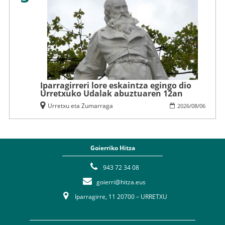
Iparragirreri lore eskaintza egingo dio
Urretxuko Udalak abuztuaren 12an
Urretxu eta Zumarraga
2026
/
08
/
06
Goierriko Hitza
943 72 34 08
goierri@hitza.eus
Iparragirre, 11 20700 – URRETXU