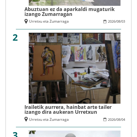
Abuztuan ez da aparkaldi mugaturik
izango Zumarragan
Urretxu eta Zumarraga
2026
/
08
/
03
2
Irailetik aurrera, hainbat arte tailer
izango dira aukeran Urretxun
Urretxu eta Zumarraga
2026
/
08
/
04
3