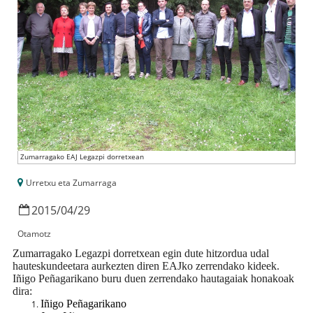
Zumarragako EAJ Legazpi dorretxean
Urretxu eta Zumarraga
2015
/
04
/
29
Otamotz
Zumarragako Legazpi dorretxean egin dute hitzordua udal
hauteskundeetara aurkezten diren EAJko zerrendako kideek.
Iñigo Peñagarikano buru duen zerrendako hautagaiak honakoak
dira:
Iñigo Peñagarikano