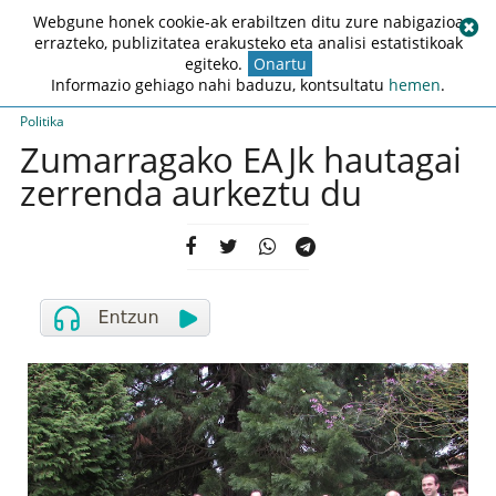
Webgune honek cookie-ak erabiltzen ditu zure nabigazioa
errazteko, publizitatea erakusteko eta analisi estatistikoak
egiteko.
Onartu
Informazio gehiago nahi baduzu, kontsultatu
hemen
.
Politika
Zumarragako EAJk hautagai
zerrenda aurkeztu du