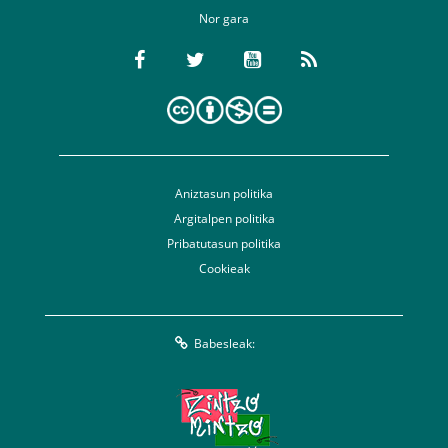
Nor gara
Aniztasun politika
Argitalpen politika
Pribatutasun politika
Cookieak
Babesleak: