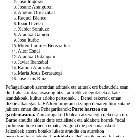
Josu Idigoras
Josune Aranguren
Andoni Ormazabal
Raquel Blanco
Itziar Urzelai
Xabier Soraluze
Arantxa Gabiria
Josu Iturbe
Miren Lourdes Bereziartua
Aitor Esnal
Arantxa Urdangarin
Javier Ibarzabal
Ramon Aranzabal
Maria Jesus Berasategi
Jose Luis Ruiz
Peñagarikanok zerrendan adituak eta arituak ere badaudela esan
du. Irakaskuntza, osasungintza, aurretik zinegotzi eta alkate
izandakoak, kultur arloko pertsonak… Denei eskerrak eman
dizkie alkategaiak. EAJren programa izango denaren hiru zutabe
jakitera eman ditu Peñagarikanok:
Parte hartzea eta
gardentasuna.
Zumarragako Udalean atzera egin dela esan du.
Barne araudia aldatu dute sozialistek eta aldaketa horrek “udal
jardunean bere onena ematea eragotzi die pertsona askori”.
Jeltzaleek atzera botako lukete araudia eta aurrekoa
berreskuratuko lukete.
Lankidetza.
Peñagarikanoren hitzetan