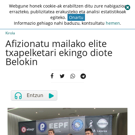
Webgune honek cookie-ak erabiltzen ditu zure nabigazioa
errazteko, publizitatea erakusteko eta analisi estatistikoak
egiteko.
Onartu
Informazio gehiago nahi baduzu, kontsultatu
hemen
.
Kirola
Afizionatu mailako elite
txapelketari ekingo diote
Belokin