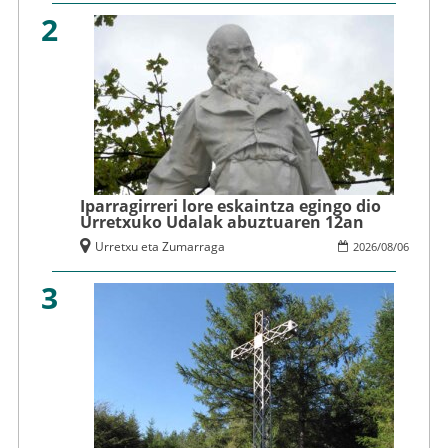
2
Iparragirreri lore eskaintza egingo dio
Urretxuko Udalak abuztuaren 12an
Urretxu eta Zumarraga
2026
/
08
/
06
3