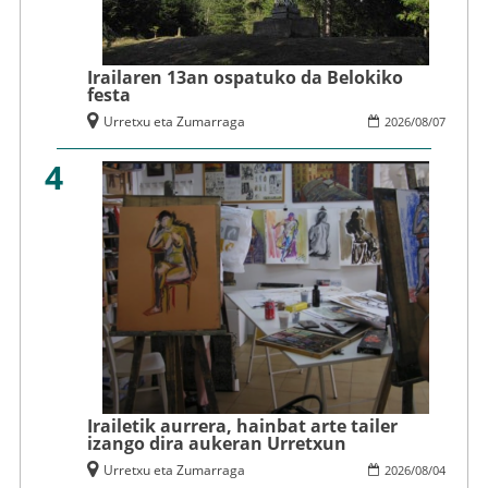
Irailaren 13an ospatuko da Belokiko
festa
Urretxu eta Zumarraga
2026
/
08
/
07
4
Irailetik aurrera, hainbat arte tailer
izango dira aukeran Urretxun
Urretxu eta Zumarraga
2026
/
08
/
04