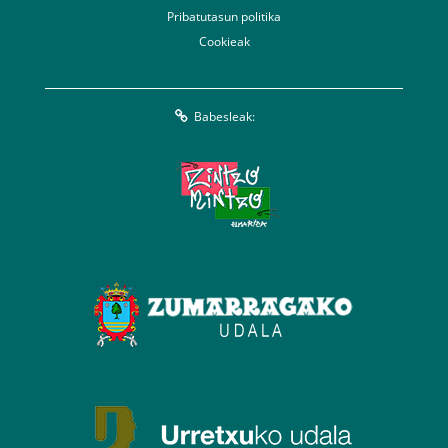
Pribatutasun politika
Cookieak
Babesleak: