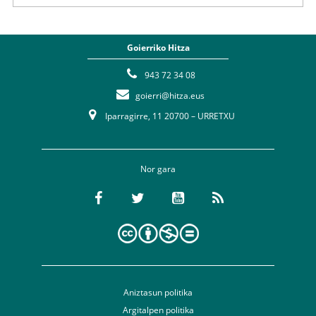
Goierriko Hitza
943 72 34 08
goierri@hitza.eus
Iparragirre, 11 20700 – URRETXU
Nor gara
Aniztasun politika
Argitalpen politika