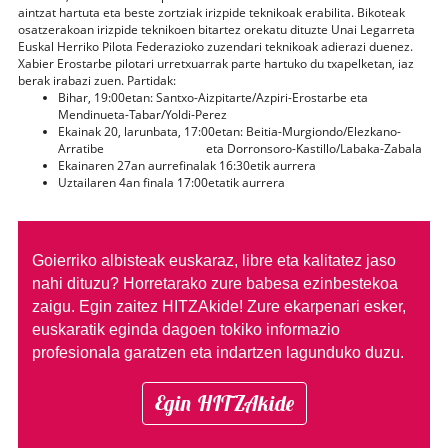
aintzat hartuta eta beste zortziak irizpide teknikoak erabilita. Bikoteak
osatzerakoan irizpide teknikoen bitartez orekatu dituzte Unai Legarreta
Euskal Herriko Pilota Federazioko zuzendari teknikoak adierazi duenez.
Xabier Erostarbe pilotari urretxuarrak parte hartuko du txapelketan, iaz
berak irabazi zuen. Partidak:
Bihar, 19:00etan: Santxo-Aizpitarte/Azpiri-Erostarbe eta
Mendinueta-Tabar/Yoldi-Perez
Ekainak 20, larunbata, 17:00etan: Beitia-Murgiondo/Elezkano-
Arratibe eta Dorronsoro-Kastillo/Labaka-Zabala
Ekainaren 27an aurrefinalak 16:30etik aurrera
Uztailaren 4an finala 17:00etatik aurrera
Goierriko albisteak euskaraz, libre eta kalitatez jaso
nahi dituzu?
Horretarako zure babesa ezinbestekoa
zaigu. Egin zaitez HITZAkide!
Zure ekarpenari esker,
euskaratik eginda dagoen tokiko informazio
profesionala garatzen eta indartzen lagunduko duzu.
Egin HITZAkide