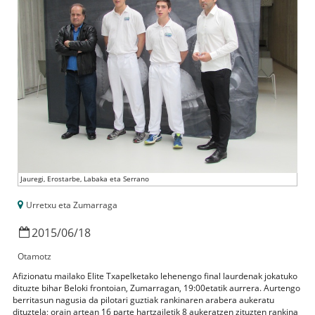
Jauregi, Erostarbe, Labaka eta Serrano
Urretxu eta Zumarraga
2015
/
06
/
18
Otamotz
Afizionatu mailako Elite Txapelketako lehenengo final laurdenak jokatuko
dituzte bihar Beloki frontoian, Zumarragan, 19:00etatik aurrera. Aurtengo
berritasun nagusia da pilotari guztiak rankinaren arabera aukeratu
dituztela; orain artean 16 parte hartzailetik 8 aukeratzen zituzten rankina