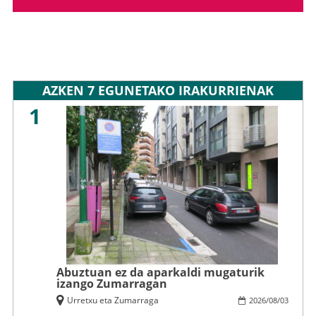
AZKEN 7 EGUNETAKO IRAKURRIENAK
1
Abuztuan ez da aparkaldi mugaturik
izango Zumarragan
Urretxu eta Zumarraga
2026
/
08
/
03