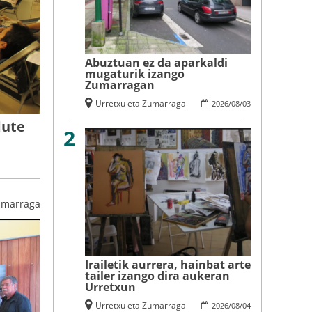
Abuztuan ez da aparkaldi
mugaturik izango
Zumarragan
Urretxu eta Zumarraga
2026
/
08
/
03
dute
2
umarraga
Irailetik aurrera, hainbat arte
tailer izango dira aukeran
Urretxun
Urretxu eta Zumarraga
2026
/
08
/
04