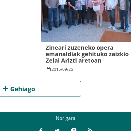
Zineari zuzeneko opera
emanaldiak gehituko zaizkio
Zelai Arizti aretoan
2015
/
09
/
25
Gehiago
Nor gara