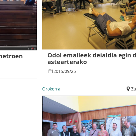
Odol emaileek deialdia egin 
metroen
astearterako
2015
/
09
/
25
Orokorra
Z