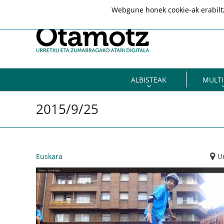
Webgune honek cookie-ak erabiltze
ALBISTEAK
MULTI
2015/9/25
Euskara
U