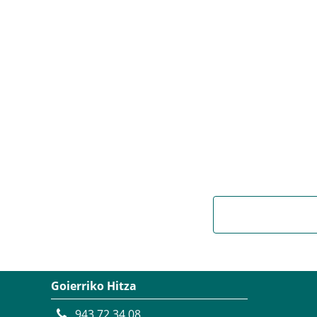
Goierriko Hitza
943 72 34 08