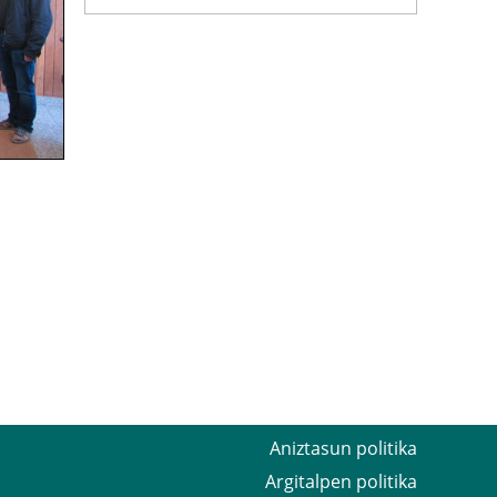
Aniztasun politika
Argitalpen politika