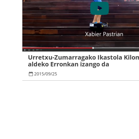
Urretxu-Zumarragako Ikastola Kilo
aldeko Erronkan izango da
2015
/
09
/
25