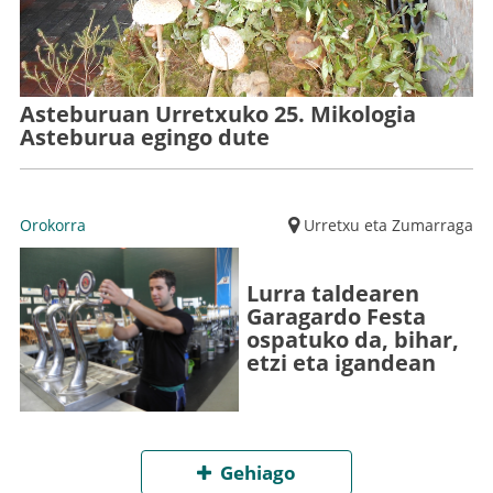
Asteburuan Urretxuko 25. Mikologia
Asteburua egingo dute
Orokorra
Urretxu eta Zumarraga
Lurra taldearen
Garagardo Festa
ospatuko da, bihar,
etzi eta igandean
Gehiago