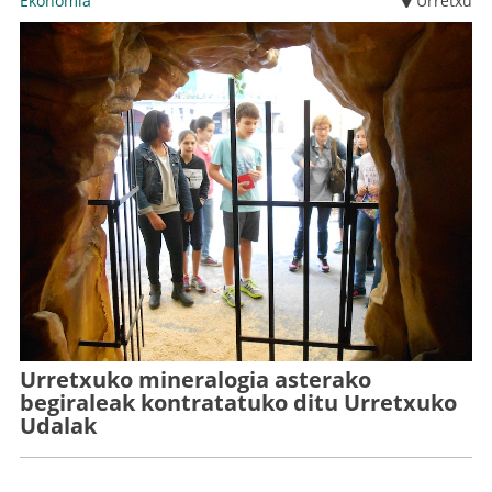
Ekonomia
Urretxu
Urretxuko mineralogia asterako
begiraleak kontratatuko ditu Urretxuko
Udalak