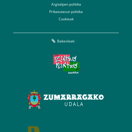
Argitalpen politika
Pribatutasun politika
Cookieak
Babesleak: