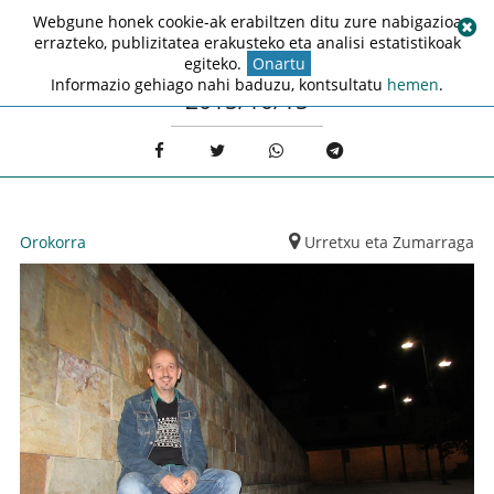
Webgune honek cookie-ak erabiltzen ditu zure nabigazioa
errazteko, publizitatea erakusteko eta analisi estatistikoak
egiteko.
Onartu
Informazio gehiago nahi baduzu, kontsultatu
hemen
.
2015/10/15
Orokorra
Urretxu eta Zumarraga