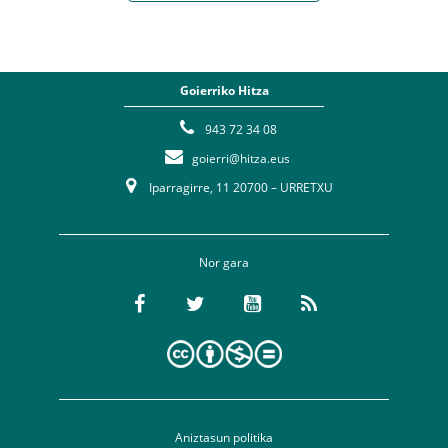
Goierriko Hitza
943 72 34 08
goierri@hitza.eus
Iparragirre, 11 20700 – URRETXU
Nor gara
Aniztasun politika