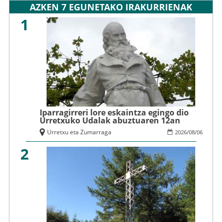
AZKEN 7 EGUNETAKO IRAKURRIENAK
1
Iparragirreri lore eskaintza egingo dio
Urretxuko Udalak abuztuaren 12an
Urretxu eta Zumarraga
2026
/
08
/
06
2