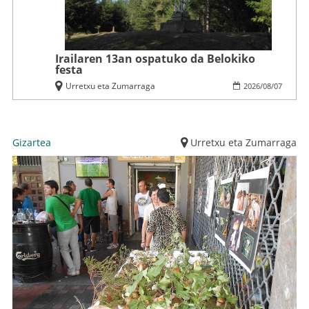
Irailaren 13an ospatuko da Belokiko
festa
Urretxu eta Zumarraga
2026
/
08
/
07
Gizartea
Urretxu eta Zumarraga