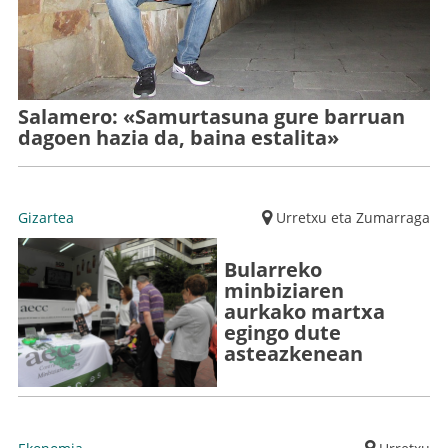
Salamero: «Samurtasuna gure barruan
dagoen hazia da, baina estalita»
Gizartea
Urretxu eta Zumarraga
Bularreko
minbiziaren
aurkako martxa
egingo dute
asteazkenean