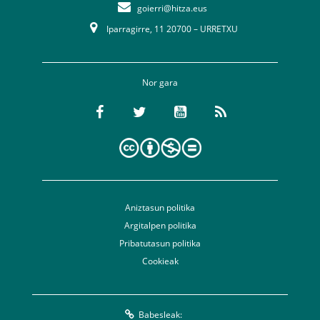
goierri@hitza.eus
Iparragirre, 11 20700 – URRETXU
Nor gara
Aniztasun politika
Argitalpen politika
Pribatutasun politika
Cookieak
Babesleak: