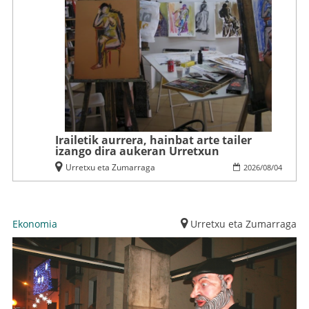
Irailetik aurrera, hainbat arte tailer
izango dira aukeran Urretxun
Urretxu eta Zumarraga
2026
/
08
/
04
Ekonomia
Urretxu eta Zumarraga