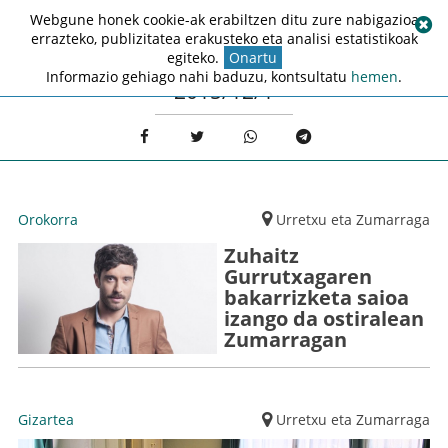
Webgune honek cookie-ak erabiltzen ditu zure nabigazioa
errazteko, publizitatea erakusteko eta analisi estatistikoak
egiteko.
Onartu
Informazio gehiago nahi baduzu, kontsultatu
hemen
.
2015/12/1
Orokorra
Urretxu eta Zumarraga
Zuhaitz
Gurrutxagaren
bakarrizketa saioa
izango da ostiralean
Zumarragan
Gizartea
Urretxu eta Zumarraga