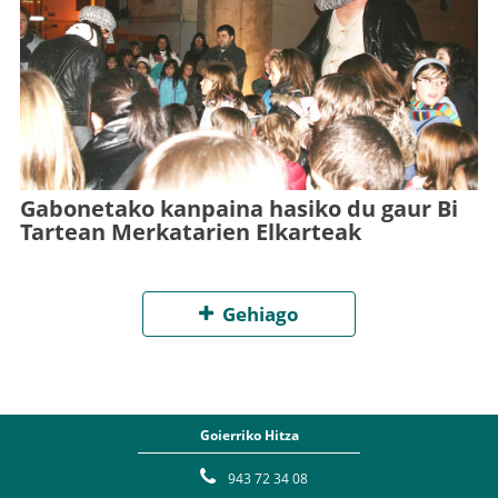
Gabonetako kanpaina hasiko du gaur Bi
Tartean Merkatarien Elkarteak
Gehiago
Goierriko Hitza
943 72 34 08