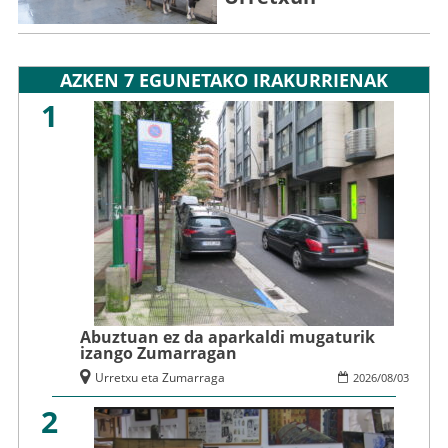
AZKEN 7 EGUNETAKO IRAKURRIENAK
1
Abuztuan ez da aparkaldi mugaturik
izango Zumarragan
Urretxu eta Zumarraga
2026
/
08
/
03
2