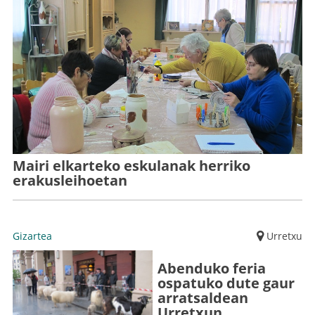
Mairi elkarteko eskulanak herriko
erakusleihoetan
Gizartea
Urretxu
Abenduko feria
ospatuko dute gaur
arratsaldean
Urretxun