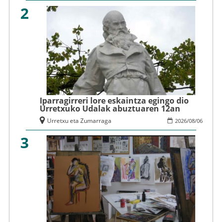
2
Iparragirreri lore eskaintza egingo dio
Urretxuko Udalak abuztuaren 12an
Urretxu eta Zumarraga
2026
/
08
/
06
3