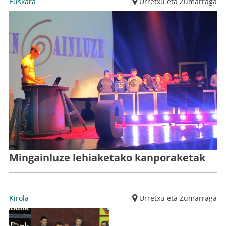
Euskara
Urretxu eta Zumarraga
Mingainluze lehiaketako kanporaketak
Kirola
Urretxu eta Zumarraga