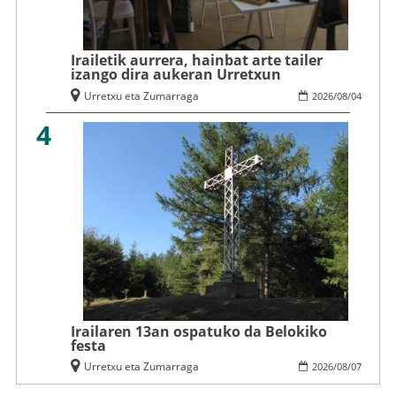
Irailetik aurrera, hainbat arte tailer
izango dira aukeran Urretxun
Urretxu eta Zumarraga
2026
/
08
/
04
4
Irailaren 13an ospatuko da Belokiko
festa
Urretxu eta Zumarraga
2026
/
08
/
07