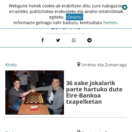
Webgune honek cookie-ak erabiltzen ditu zure nabigazioa
errazteko, publizitatea erakusteko eta analisi estatistikoak
egiteko.
Onartu
Informazio gehiago nahi baduzu, kontsultatu
hemen
.
2016/1/18
Kirola
Urretxu eta Zumarraga
36 xake jokalarik
parte hartuko dute
Eire-Bankoa
txapelketan