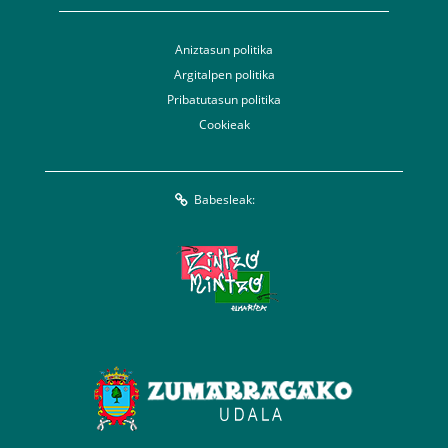
Aniztasun politika
Argitalpen politika
Pribatutasun politika
Cookieak
Babesleak: