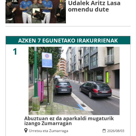
Udalek Aritz Lasa
omendu dute
AZKEN 7 EGUNETAKO IRAKURRIENAK
1
Abuztuan ez da aparkaldi mugaturik
izango Zumarragan
Urretxu eta Zumarraga
2026
/
08
/
03