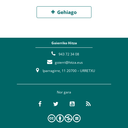
Gehiago
Goierriko Hitza
943 72 34 08
goierri@hitza.eus
Iparragirre, 11 20700 – URRETXU
Nor gara