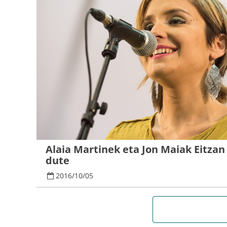
Alaia Martinek eta Jon Maiak Eitza
dute
2016
/
10
/
05