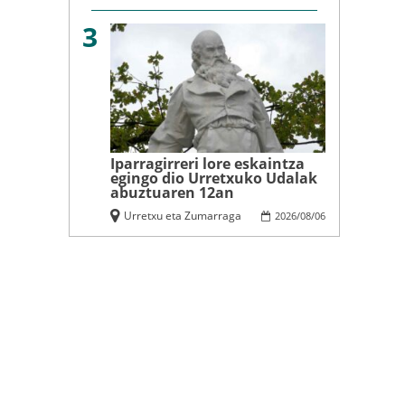
3
Iparragirreri lore eskaintza
egingo dio Urretxuko Udalak
abuztuaren 12an
Urretxu eta Zumarraga
2026
/
08
/
06