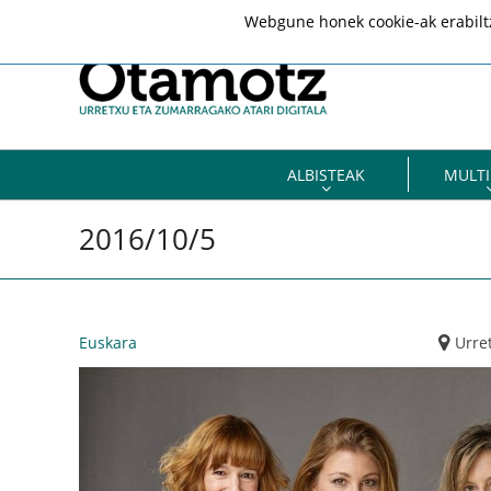
Webgune honek cookie-ak erabiltze
ALBISTEAK
MULTI
2016/10/5
Euskara
Urre