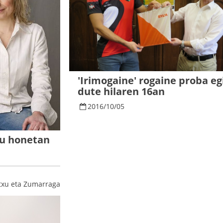
'Irimogaine' rogaine proba e
dute hilaren 16an
2016
/
10
/
05
ru honetan
txu eta Zumarraga