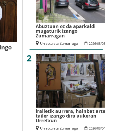
Abuztuan ez da aparkaldi
mugaturik izango
Zumarragan
Urretxu eta Zumarraga
2026
/
08
/
03
gingo
2
Irailetik aurrera, hainbat arte
tailer izango dira aukeran
Urretxun
Urretxu eta Zumarraga
2026
/
08
/
04