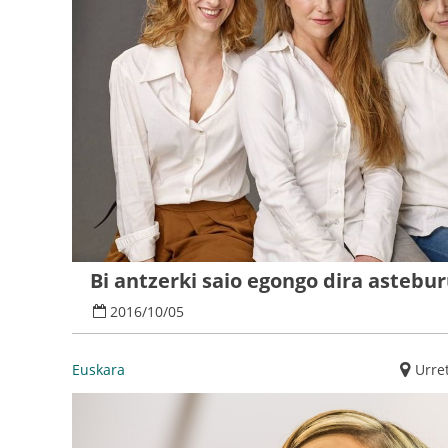
Bi antzerki saio egongo dira astebu
2016
/
10
/
05
Euskara
Urre