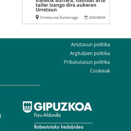
Irailetik aurrera, hainbat arte
tailer izango dira aukeran
Urretxun
Urretxu eta Zumarraga
2026
/
08
/
04
Aniztasun politika
Argitalpen politika
Pribatutasun politika
Cookieak