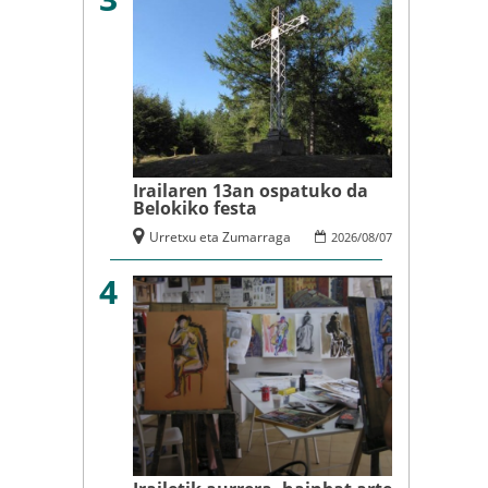
Irailaren 13an ospatuko da
Belokiko festa
Urretxu eta Zumarraga
2026
/
08
/
07
4