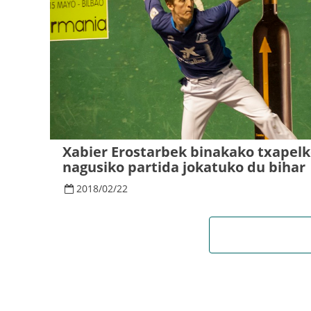
Xabier Erostarbek binakako txapelk
nagusiko partida jokatuko du bihar
2018
/
02
/
22