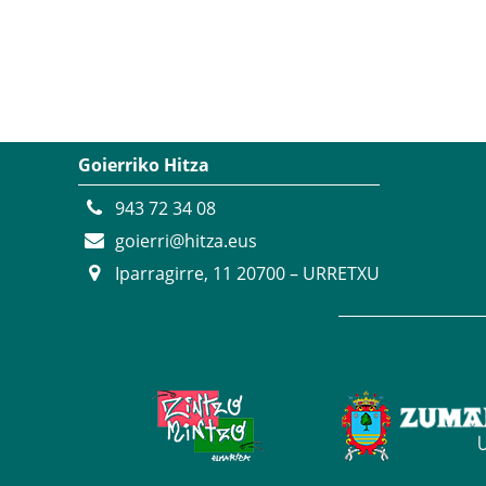
Goierriko Hitza
943 72 34 08
goierri@hitza.eus
Iparragirre, 11 20700 – URRETXU