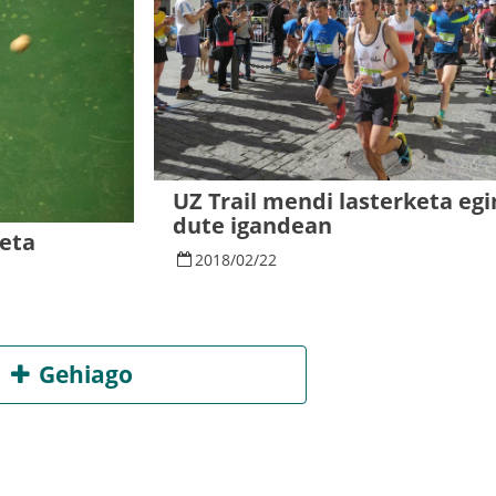
UZ Trail mendi lasterketa eg
dute igandean
eta
2018
/
02
/
22
Gehiago