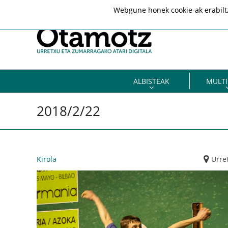
Webgune honek cookie-ak erabiltze
ALBISTEAK
MULTI
2018/2/22
Kirola
Urre