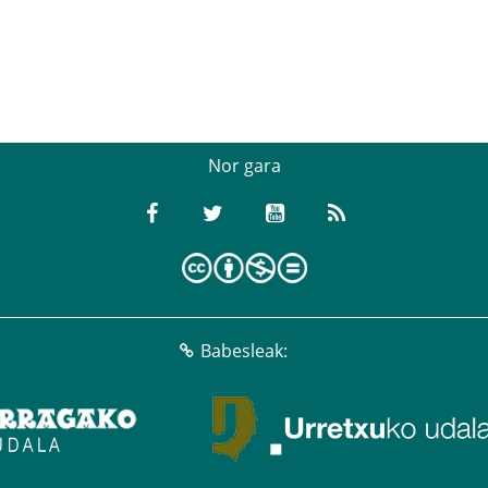
Nor gara
Babesleak: