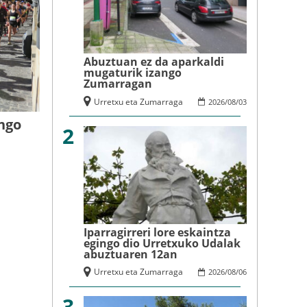
Abuztuan ez da aparkaldi
mugaturik izango
Zumarragan
Urretxu eta Zumarraga
2026
/
08
/
03
ingo
2
Iparragirreri lore eskaintza
egingo dio Urretxuko Udalak
abuztuaren 12an
Urretxu eta Zumarraga
2026
/
08
/
06
3