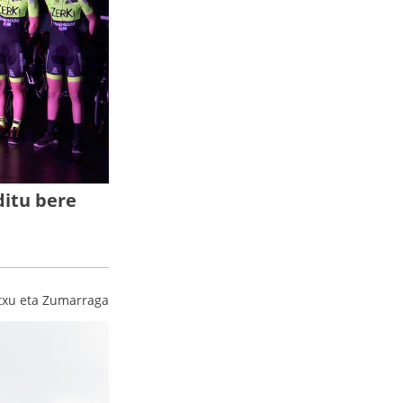
ditu bere
txu eta Zumarraga