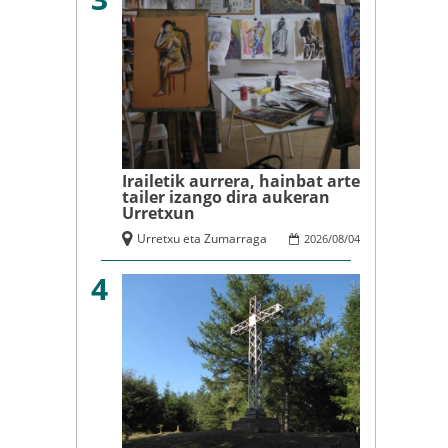
Irailetik aurrera, hainbat arte
tailer izango dira aukeran
Urretxun
Urretxu eta Zumarraga
2026
/
08
/
04
4