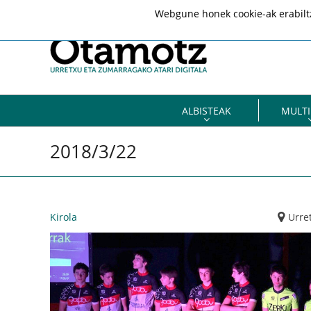
Webgune honek cookie-ak erabiltze
ALBISTEAK
MULTI
2018/3/22
Kirola
Urre