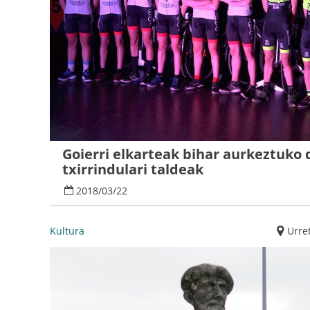
Goierri elkarteak bihar aurkeztuko 
txirrindulari taldeak
2018
/
03
/
22
Kultura
Urre