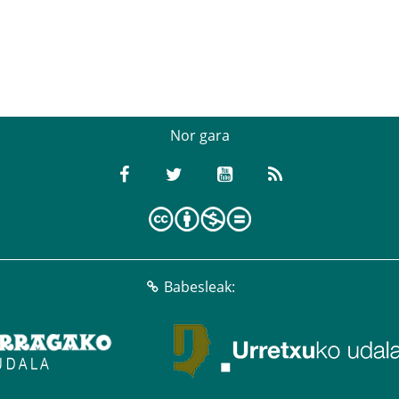
Nor gara
Babesleak: