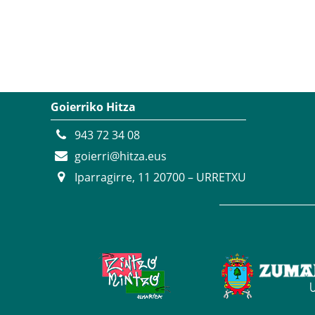
Goierriko Hitza
943 72 34 08
goierri@hitza.eus
Iparragirre, 11 20700 – URRETXU