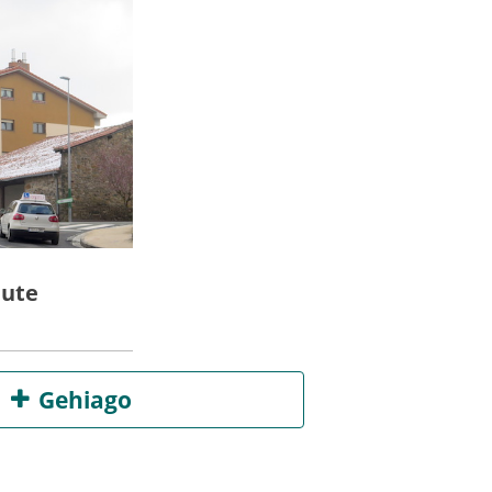
dute
Gehiago