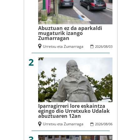
Abuztuan ez da aparkaldi
mugaturik izango
Zumarragan
Urretxu eta Zumarraga
2026
/
08
/
03
2
Iparragirreri lore eskaintza
egingo dio Urretxuko Udalak
abuztuaren 12an
Urretxu eta Zumarraga
2026
/
08
/
06
3