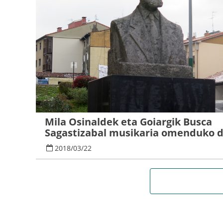
Mila Osinaldek eta Goiargik Busca
Sagastizabal musikaria omenduko 
2018
/
03
/
22