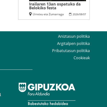
Irailaren 13an ospatuko da
Belokiko festa
Urretxu eta Zumarraga
2026
/
08
/
07
Aniztasun politika
Argitalpen politika
Pribatutasun politika
Cookieak