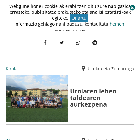
Webgune honek cookie-ak erabiltzen ditu zure nabigazioa
errazteko, publizitatea erakusteko eta analisi estatistikoak
egiteko.
Onartu
Informazio gehiago nahi baduzu, kontsultatu
hemen
.
2018/7/12
Kirola
Urretxu eta Zumarraga
Urolaren lehen
taldearen
aurkezpena