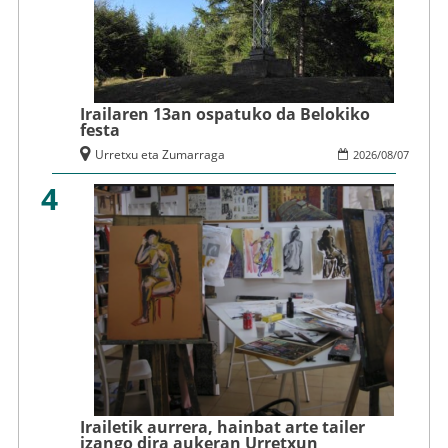
Irailaren 13an ospatuko da Belokiko
festa
Urretxu eta Zumarraga
2026
/
08
/
07
4
Irailetik aurrera, hainbat arte tailer
izango dira aukeran Urretxun