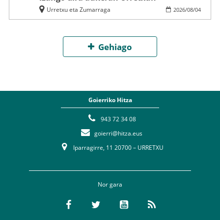
Urretxu eta Zumarraga
2026
/
08
/
04
Gehiago
Goierriko Hitza
943 72 34 08
goierri@hitza.eus
Iparragirre, 11 20700 – URRETXU
Nor gara