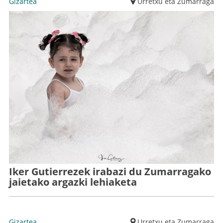
Gizartea
Urretxu eta Zumarraga
Iker Gutierrezek irabazi du Zumarragako
jaietako argazki lehiaketa
Gizartea
Urretxu eta Zumarraga