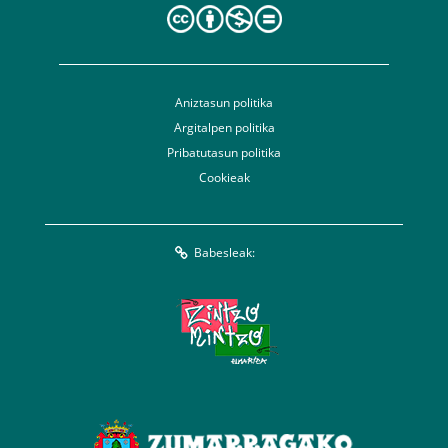
Aniztasun politika
Argitalpen politika
Pribatutasun politika
Cookieak
Babesleak: