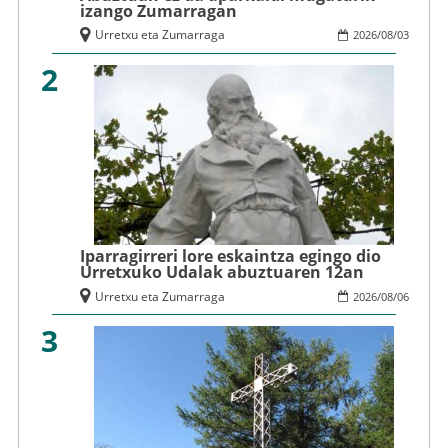
izango Zumarragan
Urretxu eta Zumarraga
2026
/
08
/
03
2
Iparragirreri lore eskaintza egingo dio
Urretxuko Udalak abuztuaren 12an
Urretxu eta Zumarraga
2026
/
08
/
06
3