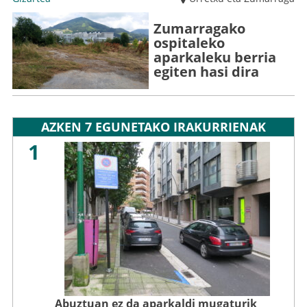
Zumarragako
ospitaleko
aparkaleku berria
egiten hasi dira
AZKEN 7 EGUNETAKO IRAKURRIENAK
1
Abuztuan ez da aparkaldi mugaturik