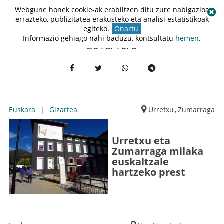
Webgune honek cookie-ak erabiltzen ditu zure nabigazioa
errazteko, publizitatea erakusteko eta analisi estatistikoak
egiteko.
Onartu
Informazio gehiago nahi baduzu, kontsultatu
hemen
.
2018/10/6
Euskara
|
Gizartea
Urretxu
,
Zumarraga
Urretxu eta
Zumarraga milaka
euskaltzale
hartzeko prest