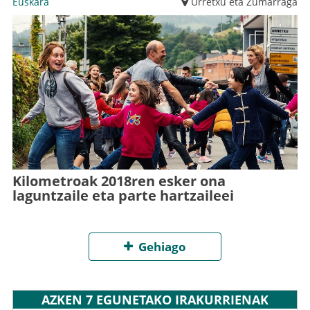
Euskara
Urretxu eta Zumarraga
Kilometroak 2018ren esker ona
laguntzaile eta parte hartzaileei
Gehiago
AZKEN 7 EGUNETAKO IRAKURRIENAK