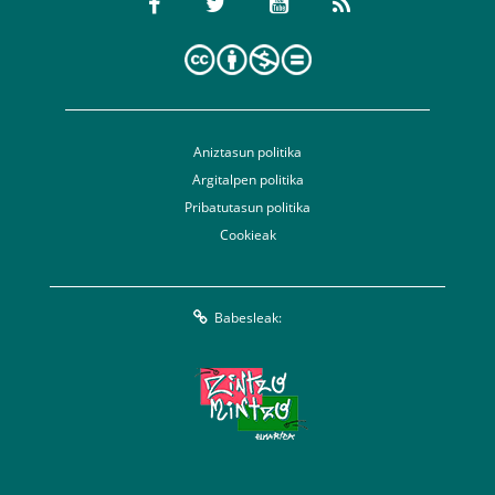
Aniztasun politika
Argitalpen politika
Pribatutasun politika
Cookieak
Babesleak: