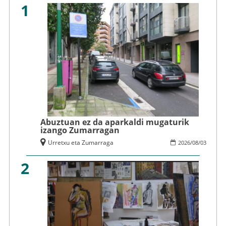
1
Abuztuan ez da aparkaldi mugaturik
izango Zumarragan
Urretxu eta Zumarraga
2026
/
08
/
03
2