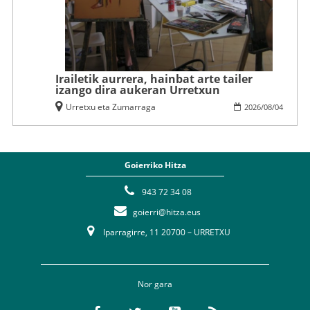
Irailetik aurrera, hainbat arte tailer
izango dira aukeran Urretxun
Urretxu eta Zumarraga
2026
/
08
/
04
Goierriko Hitza
943 72 34 08
goierri@hitza.eus
Iparragirre, 11 20700 – URRETXU
Nor gara