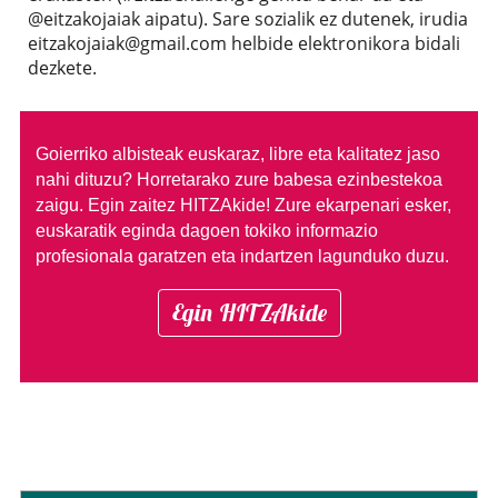
@eitzakojaiak aipatu). Sare sozialik ez dutenek, irudia
eitzakojaiak@gmail.com helbide elektronikora bidali
dezkete.
Goierriko albisteak euskaraz, libre eta kalitatez jaso
nahi dituzu?
Horretarako zure babesa ezinbestekoa
zaigu. Egin zaitez HITZAkide!
Zure ekarpenari esker,
euskaratik eginda dagoen tokiko informazio
profesionala garatzen eta indartzen lagunduko duzu.
Egin HITZAkide