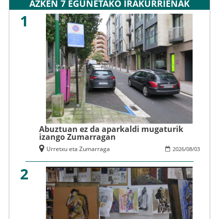
AZKEN 7 EGUNETAKO IRAKURRIENAK
1
Abuztuan ez da aparkaldi mugaturik
izango Zumarragan
Urretxu eta Zumarraga
2026
/
08
/
03
2