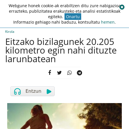
Webgune honek cookie-ak erabiltzen ditu zure nabigazioa
errazteko, publizitatea erakusteko eta analisi estatistikoak
egiteko.
Onartu
Informazio gehiago nahi baduzu, kontsultatu
hemen
.
Kirola
Eitzako bizilagunek 20.205
kilometro egin nahi dituzte
larunbatean