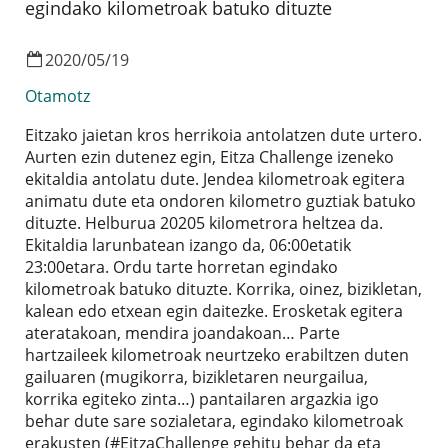
egindako kilometroak batuko dituzte
2020
/
05
/
19
Otamotz
Eitzako jaietan kros herrikoia antolatzen dute urtero.
Aurten ezin dutenez egin, Eitza Challenge izeneko
ekitaldia antolatu dute. Jendea kilometroak egitera
animatu dute eta ondoren kilometro guztiak batuko
dituzte. Helburua 20205 kilometrora heltzea da.
Ekitaldia larunbatean izango da, 06:00etatik
23:00etara. Ordu tarte horretan egindako
kilometroak batuko dituzte. Korrika, oinez, bizikletan,
kalean edo etxean egin daitezke. Erosketak egitera
ateratakoan, mendira joandakoan… Parte
hartzaileek kilometroak neurtzeko erabiltzen duten
gailuaren (mugikorra, bizikletaren neurgailua,
korrika egiteko zinta…) pantailaren argazkia igo
behar dute sare sozialetara, egindako kilometroak
erakusten (#EitzaChallenge gehitu behar da eta