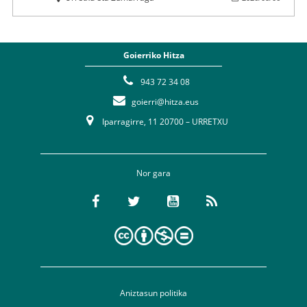
Goierriko Hitza
943 72 34 08
goierri@hitza.eus
Iparragirre, 11 20700 – URRETXU
Nor gara
Aniztasun politika