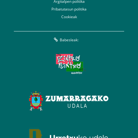
Argitalpen politika
Pribatutasun politika
Cookieak
Babesleak: