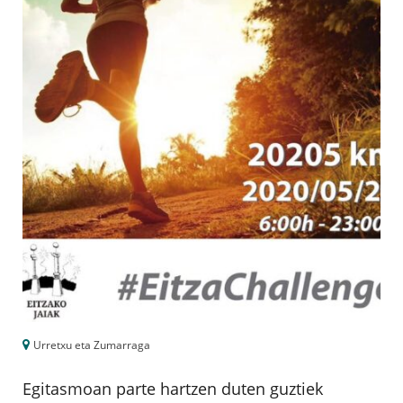
Urretxu eta Zumarraga
Egitasmoan parte hartzen duten guztiek