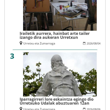
Irailetik aurrera, hainbat arte tailer
izango dira aukeran Urretxun
Urretxu eta Zumarraga
2026
/
08
/
04
3
Iparragirreri lore eskaintza egingo dio
Urretxuko Udalak abuztuaren 12an
Urretxu eta Zumarraga
2026
/
08
/
06