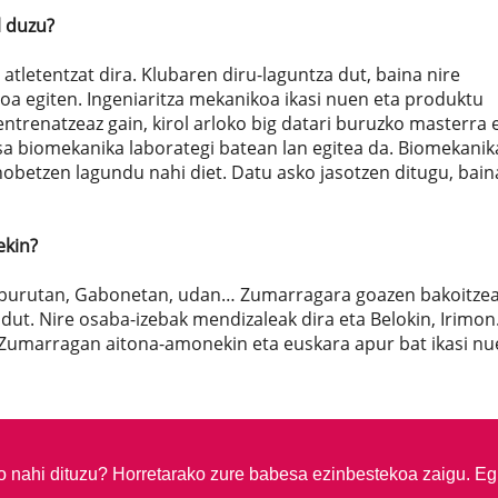
l duzu?
atletentzat dira. Klubaren diru-laguntza dut, baina nire
moa egiten. Ingeniaritza mekanikoa ikasi nuen eta produktu
ntrenatzeaz gain, kirol arloko big datari buruzko masterra 
sa biomekanika laborategi batean lan egitea da. Biomekani
hobetzen lagundu nahi diet. Datu asko jasotzen ditugu, bain
ekin?
steburutan, Gabonetan, udan… Zumarragara goazen bakoitzea
ut. Nire osaba-izebak mendizaleak dira eta Belokin, Irimo
Zumarragan aitona-amonekin eta euskara apur bat ikasi nu
so nahi dituzu?
Horretarako zure babesa ezinbestekoa zaigu. Eg