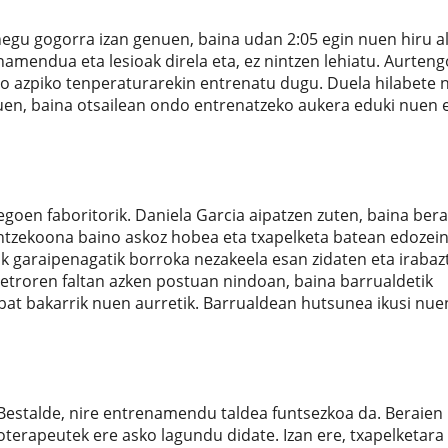
egu gogorra izan genuen, baina udan 2:05 egin nuen hiru al
namendua eta lesioak direla eta, ez nintzen lehiatu. Aurteng
o azpiko tenperaturarekin entrenatu dugu. Duela hilabete n
nuen, baina otsailean ondo entrenatzeko aukera eduki nuen 
egoen faboritorik. Daniela Garcia aipatzen zuten, baina ber
ntzekoona baino askoz hobea eta txapelketa batean edozei
ak garaipenagatik borroka nezakeela esan zidaten eta irabaz
metroren faltan azken postuan nindoan, baina barrualdetik
 bat bakarrik nuen aurretik. Barrualdean hutsunea ikusi nue
Bestalde, nire entrenamendu taldea funtsezkoa da. Beraien
sioterapeutek ere asko lagundu didate. Izan ere, txapelketara