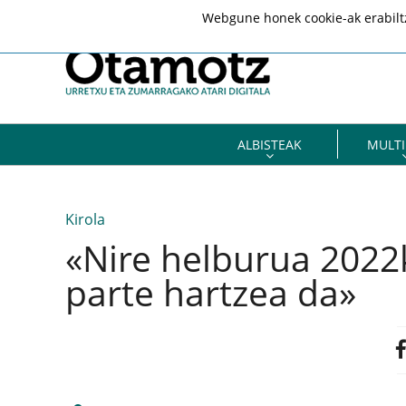
Webgune honek cookie-ak erabiltze
ALBISTEAK
MULTI
Kirola
«Nire helburua 2022
parte hartzea da»