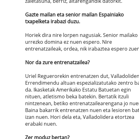
zaletasuna, berriz, aitarengandik datorkit.
Gazte mailan eta senior mailan Espainiako
txapelketa irabazi duzu.
Horiek dira nire lorpen nagusiak. Senior mailako
urrezko domina ez nuen espero. Nire
entrenatzaileak, ordea, nik irabaztea espero zuen
Nor da zure entrenatzailea?
Uriel Reguerorekin entrenatzen dut, Valladoliden
Errendimendu altuan espezializatutako zentro b
da. Ikasketak Amerikako Estatu Batuetan egin
nituen, atletismo beka batekin. Bertatik itzuli
nintzenean, betiko entrenatzailearengana jo nue
Baina bakarrik entrenatzen nuen eta lesioren ba
izan nuen. Hori dela eta, Valladolidera etortzea
erabaki nuen.
Zer moduz bertan?