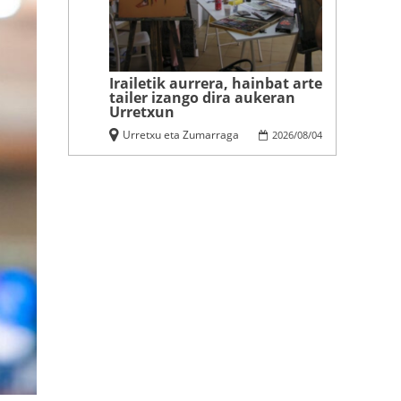
Irailetik aurrera, hainbat arte
tailer izango dira aukeran
Urretxun
Urretxu eta Zumarraga
2026
/
08
/
04