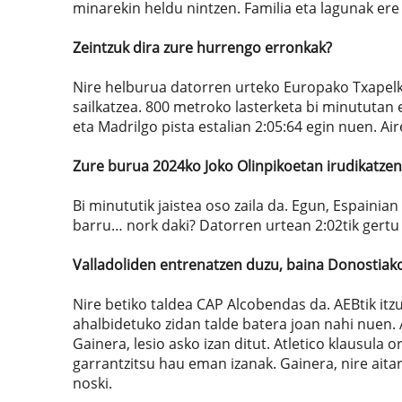
minarekin heldu nintzen. Familia eta lagunak ere 
Zeintzuk dira zure hurrengo erronkak?
Nire helburua datorren urteko Europako Txapelket
sailkatzea. 800 metroko lasterketa bi minututan
eta Madrilgo pista estalian 2:05:64 egin nuen. Air
Zure burua 2024ko Joko Olinpikoetan irudikatzen
Bi minututik jaistea oso zaila da. Egun, Espainian
barru… nork daki? Datorren urtean 2:02tik gertu 
Valladoliden entrenatzen duzu, baina Donostiako 
Nire betiko taldea CAP Alcobendas da. AEBtik itzu
ahalbidetuko zidan talde batera joan nahi nuen.
Gainera, lesio asko izan ditut. Atletico klausula
garrantzitsu hau eman izanak. Gainera, nire aitar
noski.