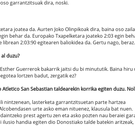
oso garrantzitsuak dira, noski.
ara joatea da. Aurten Joko Olinpikoak dira, baina oso zaila
 egin behar da. Europako Txapelketara joateko 2:03 egin beh
e librean 2:03:90 egitearen baliokidea da. Gertu nago, beraz.
 al duzu?
 Esther Guerrerok bakarrik jaitsi du bi minututik. Baina hiru 
egotea lortzen badut, zergatik ez?
Atletico San Sebastian taldearekin korrika egiten duzu. No
li nintzenean, lasterketa garrantzitsuetan parte hartzea
 Alcobendasen urte asko eman nituenez, klausula bat nuen.
 ordaintzeko prest agertu zen eta asko pozten nau beraiei gar
i ilusio handia egiten dio Donostiako talde batekin aritzeak,