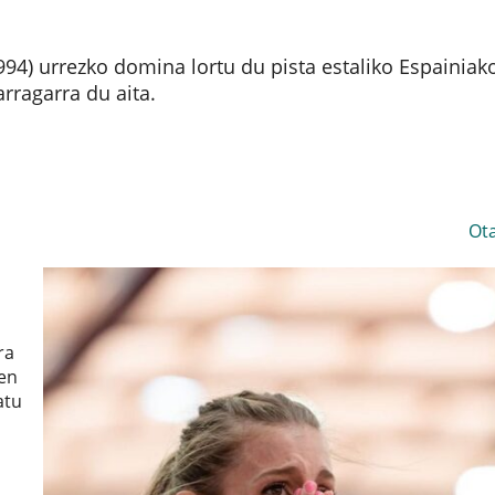
1994) urrezko domina lortu du pista estaliko Espainiak
rragarra du aita.
Ot
a
ra
oen
atu