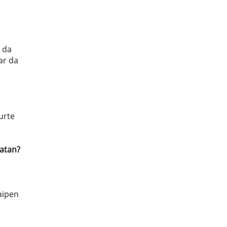
 da
ar da
urte
latan?
aipen