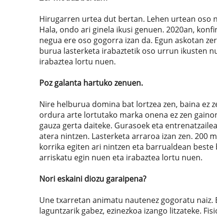
Hirugarren urtea dut bertan. Lehen urtean oso n
Hala, ondo ari ginela ikusi genuen. 2020an, konfi
negua ere oso gogorra izan da. Egun askotan zer
burua lasterketa irabaztetik oso urrun ikusten 
irabaztea lortu nuen.
Poz galanta hartuko zenuen.
Nire helburua domina bat lortzea zen, baina ez z
ordura arte lortutako marka onena ez zen gaino
gauza gerta daiteke. Gurasoek eta entrenatzaile
atera nintzen. Lasterketa arraroa izan zen. 200 
korrika egiten ari nintzen eta barrualdean beste
arriskatu egin nuen eta irabaztea lortu nuen.
Nori eskaini diozu garaipena?
Une txarretan animatu nautenez gogoratu naiz. 
laguntzarik gabez, ezinezkoa izango litzateke. Fi