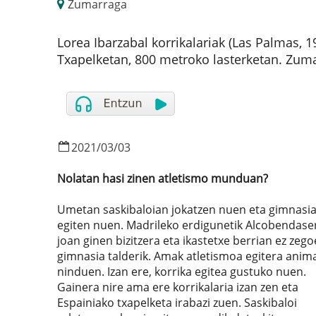
Zumarraga
Lorea Ibarzabal korrikalariak (Las Palmas, 
Txapelketan, 800 metroko lasterketan. Zuma
2021
/
03
/
03
Nolatan hasi zinen atletismo munduan?
Umetan saskibaloian jokatzen nuen eta gimnasi
egiten nuen. Madrileko erdigunetik Alcobendase
joan ginen bizitzera eta ikastetxe berrian ez zeg
gimnasia talderik. Amak atletismoa egitera anim
ninduen. Izan ere, korrika egitea gustuko nuen.
Gainera nire ama ere korrikalaria izan zen eta
Espainiako txapelketa irabazi zuen. Saskibaloi