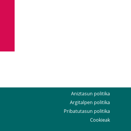
Aniztasun politika
Argitalpen politika
Pribatutasun politika
Cookieak