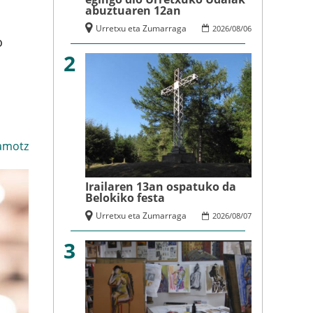
abuztuaren 12an
Urretxu eta Zumarraga
2026
/
08
/
06
o
2
amotz
Irailaren 13an ospatuko da
Belokiko festa
Urretxu eta Zumarraga
2026
/
08
/
07
3