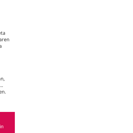
eta
karen
a
n,
n…
en.
in