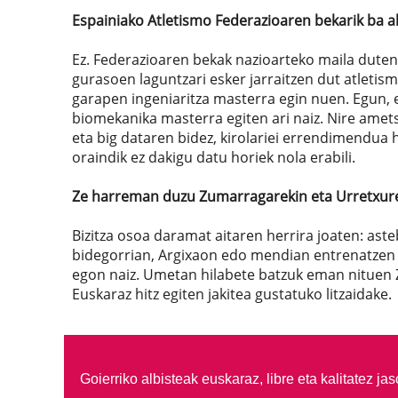
Espainiako Atletismo Federazioaren bekarik ba a
Ez. Federazioaren bekak nazioarteko maila duten 
gurasoen laguntzari esker jarraitzen dut atletis
garapen ingeniaritza masterra egin nuen. Egun, e
biomekanika masterra egiten ari naiz. Nire amet
eta big dataren bidez, kirolariei errendimendua 
oraindik ez dakigu datu horiek nola erabili.
Ze harreman duzu Zumarragarekin eta Urretxur
Bizitza osoa daramat aitaren herrira joaten: a
bidegorrian, Argixaon edo mendian entrenatzen d
egon naiz. Umetan hilabete batzuk eman nituen 
Euskaraz hitz egiten jakitea gustatuko litzaidake.
Goierriko albisteak euskaraz, libre eta kalitatez ja