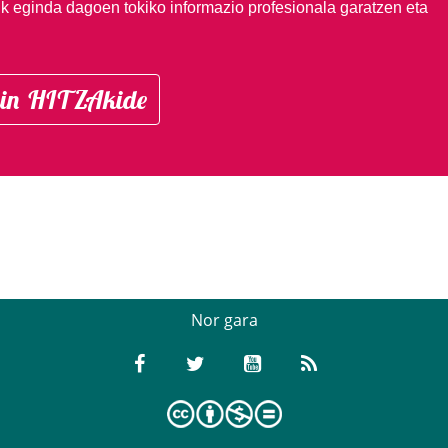
ik eginda dagoen tokiko informazio profesionala garatzen eta
in HITZAkide
Nor gara