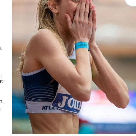
.
.
at
n.
t