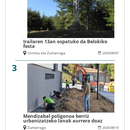
Irailaren 13an ospatuko da Belokiko
festa
Urretxu eta Zumarraga
2026
/
08
/
07
3
Mendizabal poligonoa berriz
urbanizatzeko lanak aurrera doaz
Zumarraga
2026
/
08
/
10