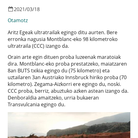
2021
/
03
/
18
Otamotz
Aritz Egeak ultratrailak egingo ditu aurten. Bere
erronka nagusia Montblanc-eko 98 kilometroko
ultratraila (CCC) izango da.
Orain arte egin dituen proba luzeenak maratoiak
dira. Montblanc-eko proba prestatzeko, maiatzaren
8an BUTS txikia egingo du (75 kilometro) eta
uztailaren 3an Austriako Innsbruck hiriko proba (70
kilometro). Zegama-Aizkorri ere egingo du, noski.
CCC proba, berriz, abuztuko azken astean izango da.
Denboraldia amaitzeko, urria bukaeran
Transvulcania egingo du.