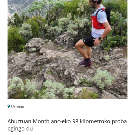
Urretxu
Abuztuan Montblanc-eko 98 kilometroko proba
egingo du