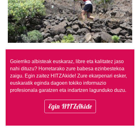
Goierriko albisteak euskaraz, libre eta kalitatez jaso
nahi dituzu?
Horretarako zure babesa ezinbestekoa
zaigu. Egin zaitez HITZAkide!
Zure ekarpenari esker,
euskaratik eginda dagoen tokiko informazio
profesionala garatzen eta indartzen lagunduko duzu.
Egin HITZAkide