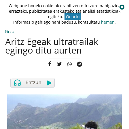
Webgune honek cookie-ak erabiltzen ditu zure nabigazioa
errazteko, publizitatea erakusteko eta analisi estatistikoak
egiteko.
Onartu
Informazio gehiago nahi baduzu, kontsultatu
hemen
.
Kirola
Aritz Egeak ultratrailak
egingo ditu aurten