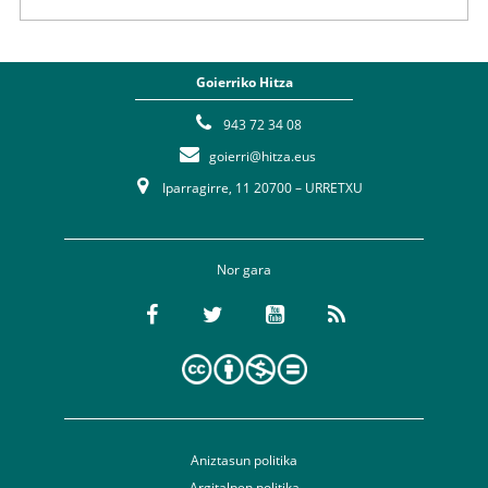
Goierriko Hitza
943 72 34 08
goierri@hitza.eus
Iparragirre, 11 20700 – URRETXU
Nor gara
Aniztasun politika
Argitalpen politika