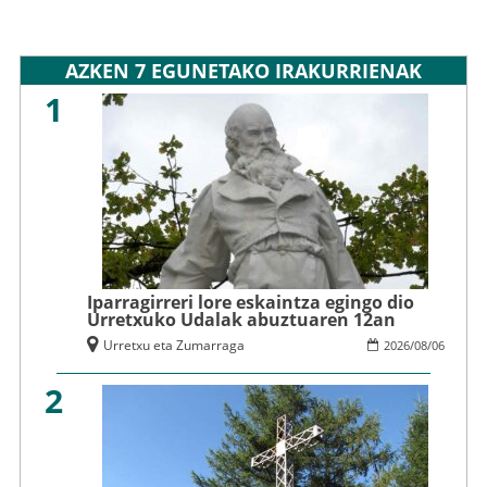
AZKEN 7 EGUNETAKO IRAKURRIENAK
1
Iparragirreri lore eskaintza egingo dio
Urretxuko Udalak abuztuaren 12an
Urretxu eta Zumarraga
2026
/
08
/
06
2