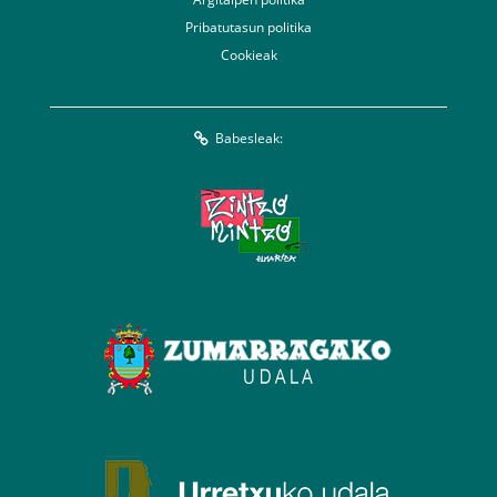
Pribatutasun politika
Cookieak
Babesleak: