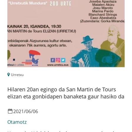
Urretxu
Hilaren 20an egingo da San Martin de Tours
elizan eta gonbidapen banaketa gaur hasiko da
2021
/
06
/
06
Otamotz