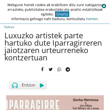
Webgune honek cookie-ak erabiltzen ditu zure nabigazioa
errazteko, publizitatea erakusteko eta analisi estatistikoak
egiteko.
Onartu
Informazio gehiago nahi baduzu, kontsultatu
hemen
.
Kultura
Luxuzko artistek parte
hartuko dute Iparragirreren
jaiotzaren urteurreneko
kontzertuan