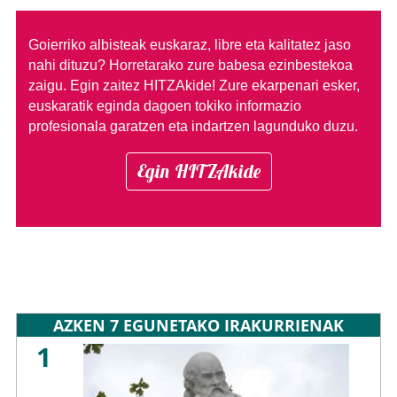
Goierriko albisteak euskaraz, libre eta kalitatez jaso
nahi dituzu?
Horretarako zure babesa ezinbestekoa
zaigu. Egin zaitez HITZAkide!
Zure ekarpenari esker,
euskaratik eginda dagoen tokiko informazio
profesionala garatzen eta indartzen lagunduko duzu.
Egin HITZAkide
AZKEN 7 EGUNETAKO IRAKURRIENAK
1