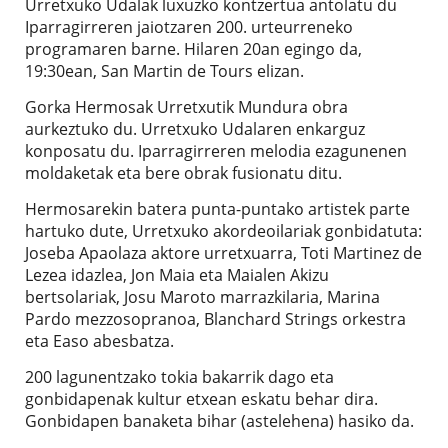
Urretxuko Udalak luxuzko kontzertua antolatu du
Iparragirreren jaiotzaren 200. urteurreneko
programaren barne. Hilaren 20an egingo da,
19:30ean, San Martin de Tours elizan.
Gorka Hermosak Urretxutik Mundura obra
aurkeztuko du. Urretxuko Udalaren enkarguz
konposatu du. Iparragirreren melodia ezagunenen
moldaketak eta bere obrak fusionatu ditu.
Hermosarekin batera punta-puntako artistek parte
hartuko dute, Urretxuko akordeoilariak gonbidatuta:
Joseba Apaolaza aktore urretxuarra, Toti Martinez de
Lezea idazlea, Jon Maia eta Maialen Akizu
bertsolariak, Josu Maroto marrazkilaria, Marina
Pardo mezzosopranoa, Blanchard Strings orkestra
eta Easo abesbatza.
200 lagunentzako tokia bakarrik dago eta
gonbidapenak kultur etxean eskatu behar dira.
Gonbidapen banaketa bihar (astelehena) hasiko da.