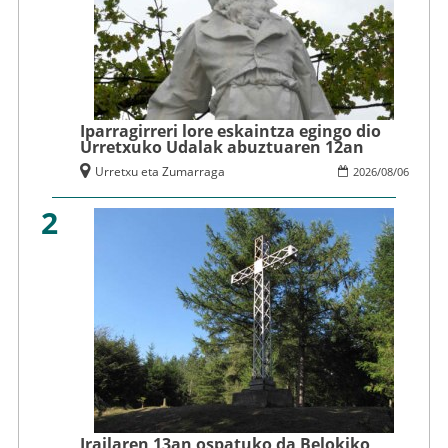
Iparragirreri lore eskaintza egingo dio
Urretxuko Udalak abuztuaren 12an
Urretxu eta Zumarraga
2026
/
08
/
06
2
Irailaren 13an ospatuko da Belokiko