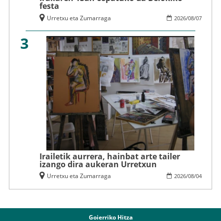
festa
Urretxu eta Zumarraga
2026
/
08
/
07
3
Irailetik aurrera, hainbat arte tailer
izango dira aukeran Urretxun
Urretxu eta Zumarraga
2026
/
08
/
04
Goierriko Hitza