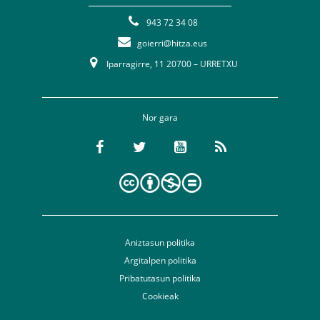
943 72 34 08
goierri@hitza.eus
Iparragirre, 11 20700 – URRETXU
Nor gara
Aniztasun politika
Argitalpen politika
Pribatutasun politika
Cookieak