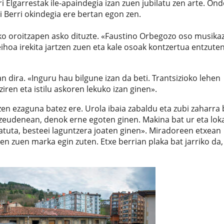
i Elgarrestak ile-apaindegia izan zuen jubilatu zen arte. On
 Berri okindegia ere bertan egon zen.
o oroitzapen asko dituzte. «Faustino Orbegozo oso musika
ihoa irekita jartzen zuen eta kale osoak kontzertua entzute
n dira. «Inguru hau bilgune izan da beti. Trantsizioko lehen
ren eta istilu askoren lekuko izan ginen».
n ezaguna batez ere. Urola ibaia zabaldu eta zubi zaharra 
 zeudenean, denok erne egoten ginen. Makina bat ur eta lok
tuta, besteei laguntzera joaten ginen». Miradoreen etxean
en zuen marka egin zuten. Etxe berrian plaka bat jarriko da,