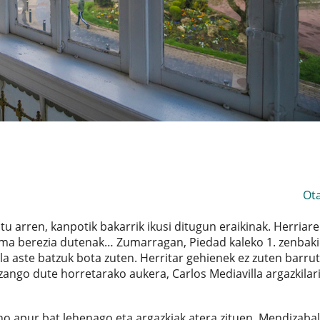
Ot
u arren, kanpotik bakarrik ikusi ditugun eraikinak. Herriar
arma berezia dutenak… Zumarragan, Piedad kaleko 1. zenbak
la aste batzuk bota zuten. Herritar gehienek ez zuten barrut
zango dute horretarako aukera, Carlos Mediavilla argazkilar
o apur bat lehenago eta argazkiak atera zituen. Mendizabal