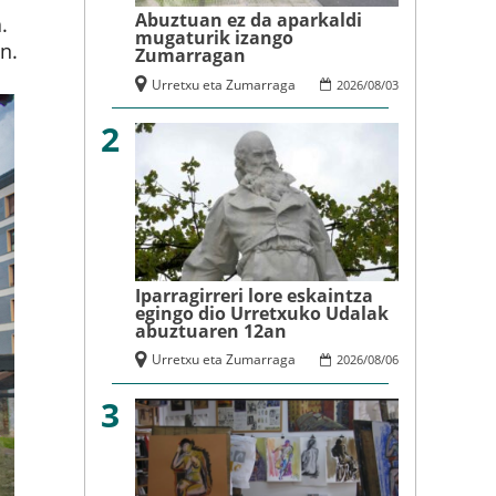
Abuztuan ez da aparkaldi
.
mugaturik izango
n.
Zumarragan
Urretxu eta Zumarraga
2026
/
08
/
03
2
Iparragirreri lore eskaintza
egingo dio Urretxuko Udalak
abuztuaren 12an
Urretxu eta Zumarraga
2026
/
08
/
06
3