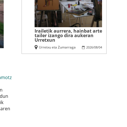
Irailetik aurrera, hainbat arte
tailer izango dira aukeran
Urretxun
Urretxu eta Zumarraga
2026
/
08
/
04
amotz
en
idun
ik
iaren