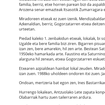
familia, berriz, etxe horren parean bizi da aspald
Arozena senar-emazteak Itsasotik Zumarragara et
Miradoreen etxeak ez zuen izenik. Mendizabaldar
Azkenaldian, berriz, Gogorzatarren etxea deitzen 
urteetan.
Piedad kaleko 1. zenbakidun etxeak, lokalak, bi 
Ugalde eta bere familia bizi ziren. Bigarren pisua
izan zen, bere amarekin, hil zen arte. Bestean Sa
1950eko hamarkada arte. Faustino eta Saturnino
alarguna hil zenean, etxea Gogorzatarren eskuet
Etxearen azpialdean hainbat lokal zeuden. Mirad
izan zuen. 1988ko uholdeen ondoren itxi zuen. Ja
Ondoan, mertzeria bat egon zen, Ines Bastarrikar
Hurrengo lokalean, Antzuolako Lete zapata konpon
Olabarriak hartu zuen tailerraren ardura.