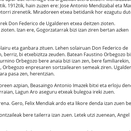
itik. 1912tik, hain zuzen ere: Jose Antonio Mendizabal eta Ma
orri zirenetik. Miradoreen etxea betidanik hor ezagutu dut
rek Don Federico de Ugalderen etxea deitzen zioten.
zioten. Izan ere, Gogorzatarrak bizi izan ziren bertan azken
solairu eta ganbara zituen. Lehen solairuan Don Federico de
n, berriz, bi etxebizitza zeuden. Batean Faustino Orbegozo bi
turnino Orbegozo bere anaia bizi izan zen, bere familiarekin,
, Orbegozo enpresaren sortzailearen semeak ziren. Ugalde
ara pasa zen, herentzian.
oreen azpian, Beasaingo Antonio Imazek bitxi eta erloju de
rraian, Lagun Aro aseguru etxeak bulegoa ireki zuen.
ena. Gero, Felix Mendiak ardo eta likore denda izan zuen be
tzaileak bere tailerra izan zuen. Letek utzi zuenean, Angel