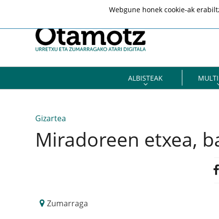
Webgune honek cookie-ak erabiltze
ALBISTEAK
MULTI
Gizartea
Miradoreen etxea, ba
Zumarraga