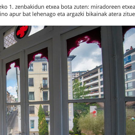
eko 1. zenbakidun etxea bota zuten: miradoreen etxea
no apur bat lehenago eta argazki bikainak atera zitue