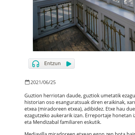
2021
/
06
/
25
Guztion herriotan daude, guztiok umetatik ezagut
historian oso esanguratsuak diren eraikinak, x
etxea (miradoreen etxea), adibidez. Etxe hau due
ezagutzeko aukerarik izan. Erreportaje honetan i
eta Mendizabal familiaren eskutik.
Mediavilla miradoreen etxean egon zen bota bain