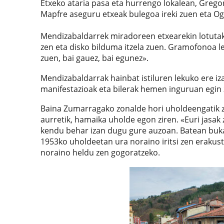
Etxeko ataria pasa eta hurrengo lokalean, Gregor
Mapfre aseguru etxeak bulegoa ireki zuen eta Ogi
Mendizabaldarrek miradoreen etxearekin lotutak
zen eta disko bilduma itzela zuen. Gramofonoa le
zuen, bai gauez, bai egunez».
Mendizabaldarrak hainbat istiluren lekuko ere iza
manifestazioak eta bilerak hemen inguruan egin zi
Baina Zumarragako zonalde hori uholdeengatik ze
aurretik, hamaika uholde egon ziren. «Euri jasak
kendu behar izan dugu gure auzoan. Batean buka
1953ko uholdeetan ura noraino iritsi zen erakust
noraino heldu zen gogoratzeko.