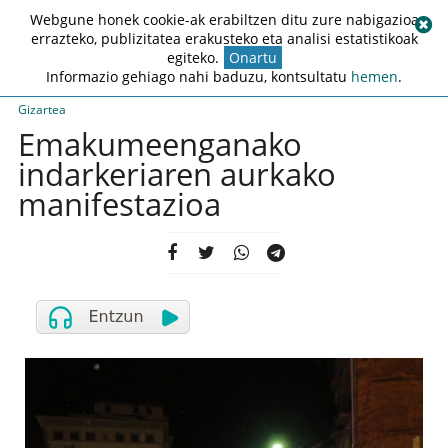
Webgune honek cookie-ak erabiltzen ditu zure nabigazioa
errazteko, publizitatea erakusteko eta analisi estatistikoak
egiteko.
Onartu
Informazio gehiago nahi baduzu, kontsultatu
hemen
.
Gizartea
Emakumeenganako
indarkeriaren aurkako
manifestazioa