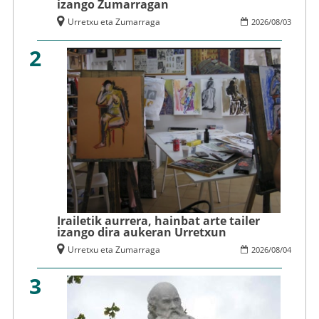
izango Zumarragan
Urretxu eta Zumarraga
2026
/
08
/
03
2
Irailetik aurrera, hainbat arte tailer
izango dira aukeran Urretxun
Urretxu eta Zumarraga
2026
/
08
/
04
3