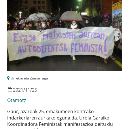
Urretxu eta Zumarraga
2021
/
11
/
25
Otamotz
Gaur, azaroak 25, emakumeen kontrako
indarkeriaren aurkako eguna da. Urola Garaiko
Koordinadora Feministak manifestazioa deitu du