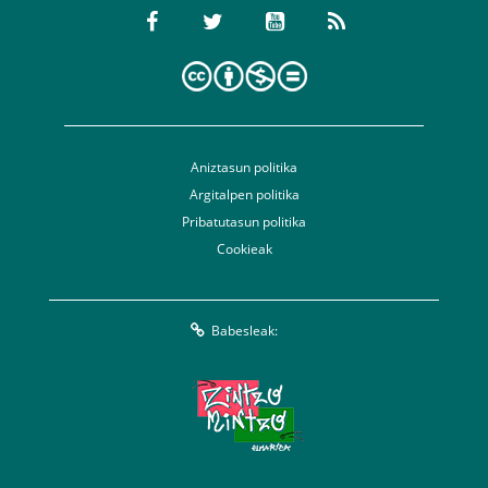
Aniztasun politika
Argitalpen politika
Pribatutasun politika
Cookieak
Babesleak: