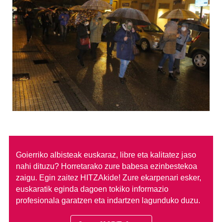
Goierriko albisteak euskaraz, libre eta kalitatez jaso
nahi dituzu?
Horretarako zure babesa ezinbestekoa
zaigu. Egin zaitez HITZAkide!
Zure ekarpenari esker,
euskaratik eginda dagoen tokiko informazio
profesionala garatzen eta indartzen lagunduko duzu.