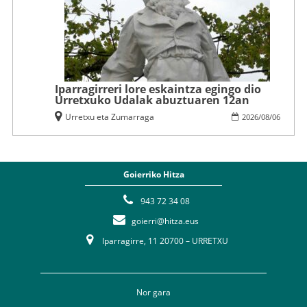
Iparragirreri lore eskaintza egingo dio
Urretxuko Udalak abuztuaren 12an
Urretxu eta Zumarraga
2026
/
08
/
06
Goierriko Hitza
943 72 34 08
goierri@hitza.eus
Iparragirre, 11 20700 – URRETXU
Nor gara