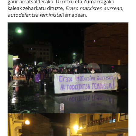
gaur arratsalderako. Urretxu eta Zumarragako
kaleak zeharkatu dituzte,
Eraso matxisten aurrean,
autodefentsa feminista!
lemapean.