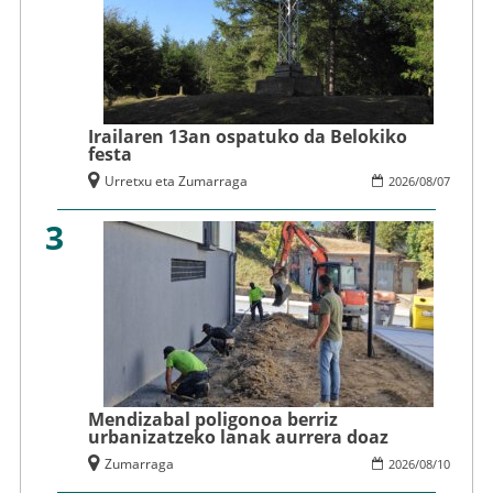
Irailaren 13an ospatuko da Belokiko
festa
Urretxu eta Zumarraga
2026
/
08
/
07
3
Mendizabal poligonoa berriz
urbanizatzeko lanak aurrera doaz
Zumarraga
2026
/
08
/
10