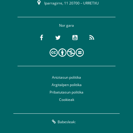
Iparragirre, 11 20700 – URRETXU
Nor gara
Aniztasun politika
Argitalpen politika
Pribatutasun politika
Cookieak
Babesleak: