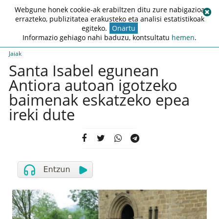
Webgune honek cookie-ak erabiltzen ditu zure nabigazioa
errazteko, publizitatea erakusteko eta analisi estatistikoak
egiteko.
Onartu
Informazio gehiago nahi baduzu, kontsultatu
hemen
.
Jaiak
Santa Isabel egunean
Antiora autoan igotzeko
baimenak eskatzeko epea
ireki dute