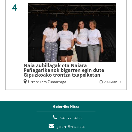
4
Naia Zubillagak eta Naiara
Peñagarikanok bigarren egin dute
Gipuzkoako trontza txapelketan
Urretxu eta Zumarraga
2026
/
08
/
10
Goierriko Hitza
943 72 34 08
goierri@hitza.eus