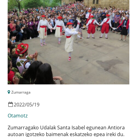
Zumarraga
2022
/
05
/
19
Otamotz
Zumarragako Udalak Santa Isabel egunean Antiora
autoan igotzeko baimenak eskatzeko epea ireki du.