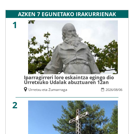
AZKEN 7 EGUNETAKO IRAKURRIENAK
1
Iparragirreri lore eskaintza egingo dio
Urretxuko Udalak abuztuaren 12an
Urretxu eta Zumarraga
2026
/
08
/
06
2