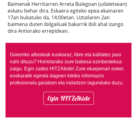
Baimenak Herritarren Arreta Bulegoan (udaletxean)
eskatu behar dira. Eskaera egiteko epea ekainaren
17an bukatuko da, 14:00etan. Uztailaren 2an
baimena duten ibilgailuak bakarrik ibili ahal izango
dira Antiorako errepidean.
Goierriko albisteak euskaraz, libre eta kalitatez jaso
nahi dituzu?
Horretarako zure babesa ezinbestekoa
zaigu. Egin zaitez HITZAkide!
Zure ekarpenari esker,
euskaratik eginda dagoen tokiko informazio
profesionala garatzen eta indartzen lagunduko duzu.
Egin HITZAkide