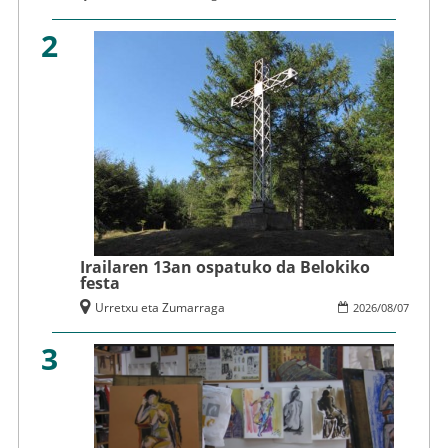
2
Irailaren 13an ospatuko da Belokiko
festa
Urretxu eta Zumarraga
2026
/
08
/
07
3