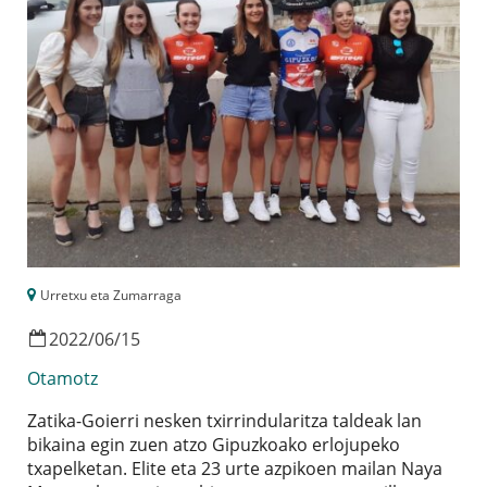
Urretxu eta Zumarraga
2022
/
06
/
15
Otamotz
Zatika-Goierri nesken txirrindularitza taldeak lan
bikaina egin zuen atzo Gipuzkoako erlojupeko
txapelketan. Elite eta 23 urte azpikoen mailan Naya