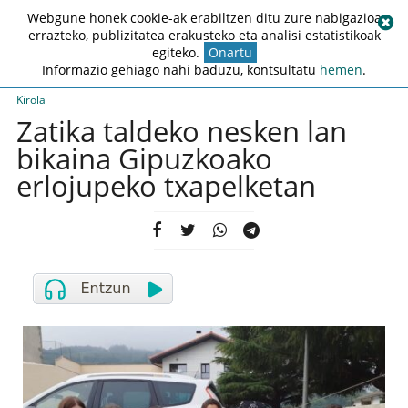
Webgune honek cookie-ak erabiltzen ditu zure nabigazioa
errazteko, publizitatea erakusteko eta analisi estatistikoak
egiteko.
Onartu
Informazio gehiago nahi baduzu, kontsultatu
hemen
.
Kirola
Zatika taldeko nesken lan
bikaina Gipuzkoako
erlojupeko txapelketan