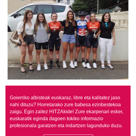
Goierriko albisteak euskaraz, libre eta kalitatez jaso
nahi dituzu?
Horretarako zure babesa ezinbestekoa
zaigu. Egin zaitez HITZAkide!
Zure ekarpenari esker,
euskaratik eginda dagoen tokiko informazio
profesionala garatzen eta indartzen lagunduko duzu.