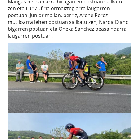
Mangas hernaniarra hirugarren postuan sailkatu
zen eta Lur Zufiria ormaiztegiarra laugarren
postuan. Junior mailan, berriz, Arene Perez
mutiloarra lehen postuan sailkatu zen, Naroa Olano
bigarren postuan eta Oneka Sanchez beasaindarra
laugarren postuan.