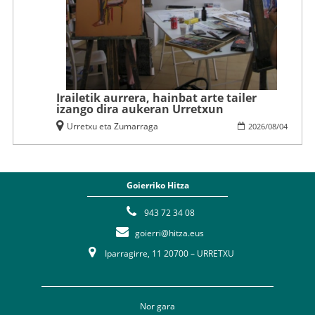
Irailetik aurrera, hainbat arte tailer
izango dira aukeran Urretxun
Urretxu eta Zumarraga
2026
/
08
/
04
Goierriko Hitza
943 72 34 08
goierri@hitza.eus
Iparragirre, 11 20700 – URRETXU
Nor gara