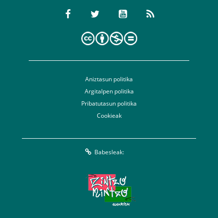
Aniztasun politika
Argitalpen politika
Pribatutasun politika
Cookieak
Babesleak: