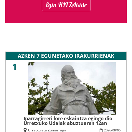
Egin HITZAkide
AZKEN 7 EGUNETAKO IRAKURRIENAK
1
Iparragirreri lore eskaintza egingo dio
Urretxuko Udalak abuztuaren 12an
Urretxu eta Zumarraga
2026
/
08
/
06