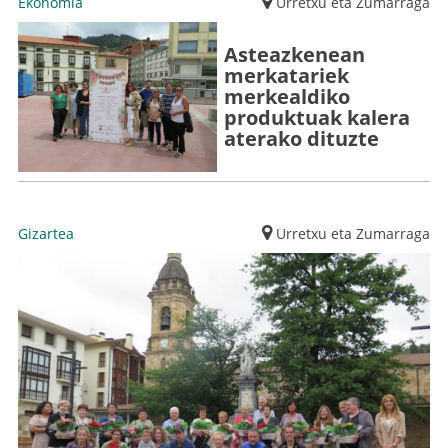
Ekonomia
Urretxu eta Zumarraga
Asteazkenean
merkatariek
merkealdiko
produktuak kalera
aterako dituzte
Gizartea
Urretxu eta Zumarraga