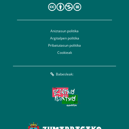
Aniztasun politika
Argitalpen politika
Pribatutasun politika
Cookieak
Babesleak: