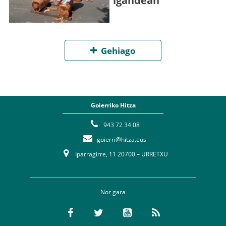
igandean
Gehiago
Goierriko Hitza
943 72 34 08
goierri@hitza.eus
Iparragirre, 11 20700 – URRETXU
Nor gara