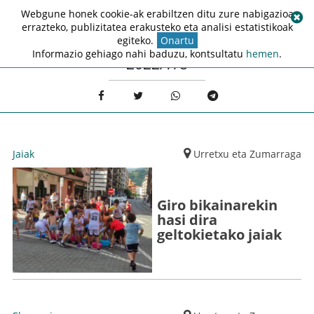
Webgune honek cookie-ak erabiltzen ditu zure nabigazioa
errazteko, publizitatea erakusteko eta analisi estatistikoak
egiteko.
Onartu
Informazio gehiago nahi baduzu, kontsultatu
hemen
.
2022/7/8
Jaiak
Urretxu eta Zumarraga
Giro bikainarekin
hasi dira
geltokietako jaiak