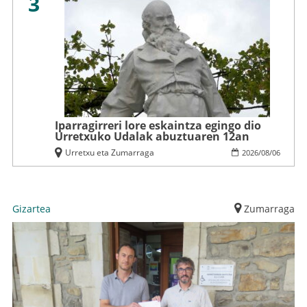
3
Iparragirreri lore eskaintza egingo dio
Urretxuko Udalak abuztuaren 12an
Urretxu eta Zumarraga
2026
/
08
/
06
Gizartea
Zumarraga