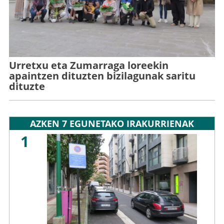
Urretxu eta Zumarraga loreekin
apaintzen dituzten bizilagunak saritu
dituzte
AZKEN 7 EGUNETAKO IRAKURRIENAK
1