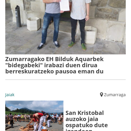
Zumarragako EH Bilduk Aquarbek
"bidegabeki" irabazi duen dirua
berreskuratzeko pausoa eman du
Jaiak
Zumarraga
San Kristobal
auzoko jaia
ospatuko dute