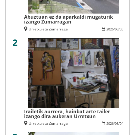
Abuztuan ez da aparkaldi mugaturik
izango Zumarragan
Urretxu eta Zumarraga
2026
/
08
/
03
2
Irailetik aurrera, hainbat arte tailer
izango dira aukeran Urretxun
Urretxu eta Zumarraga
2026
/
08
/
04