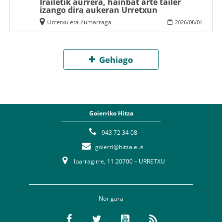
Irailetik aurrera, hainbat arte tailer
izango dira aukeran Urretxun
Urretxu eta Zumarraga
2026
/
08
/
04
Gehiago
Goierriko Hitza
943 72 34 08
goierri@hitza.eus
Iparragirre, 11 20700 – URRETXU
Nor gara