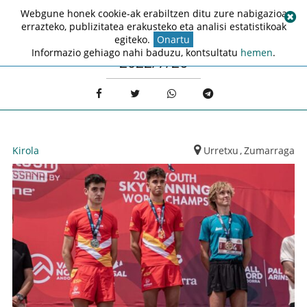
Webgune honek cookie-ak erabiltzen ditu zure nabigazioa
errazteko, publizitatea erakusteko eta analisi estatistikoak
egiteko.
Onartu
Informazio gehiago nahi baduzu, kontsultatu
hemen
.
2022/7/26
Kirola
Urretxu
,
Zumarraga