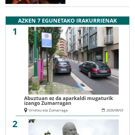
AZKEN 7 EGUNETAKO IRAKURRIENAK
1
Abuztuan ez da aparkaldi mugaturik
izango Zumarragan
Urretxu eta Zumarraga
2026
/
08
/
03
2