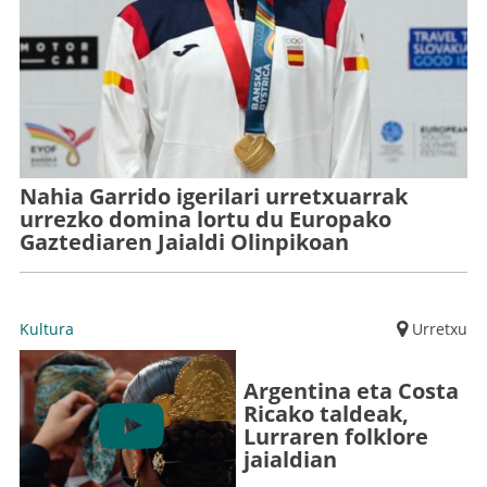
Nahia Garrido igerilari urretxuarrak
urrezko domina lortu du Europako
Gaztediaren Jaialdi Olinpikoan
Kultura
Urretxu
Argentina eta Costa
Ricako taldeak,
Lurraren folklore
jaialdian