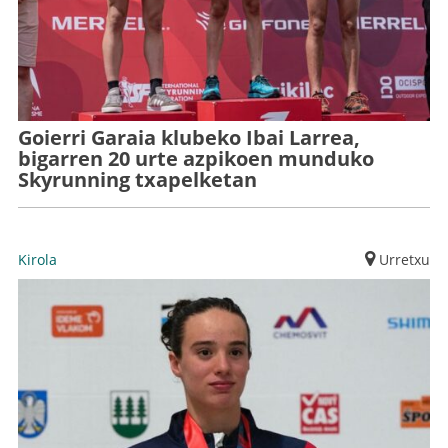
Goierri Garaia klubeko Ibai Larrea,
bigarren 20 urte azpikoen munduko
Skyrunning txapelketan
Kirola
Urretxu