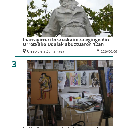
Iparragirreri lore eskaintza egingo dio
Urretxuko Udalak abuztuaren 12an
Urretxu eta Zumarraga
2026
/
08
/
06
3