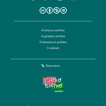
Aniztasun politika
Argitalpen politika
Pribatutasun politika
Cookieak
Babesleak: