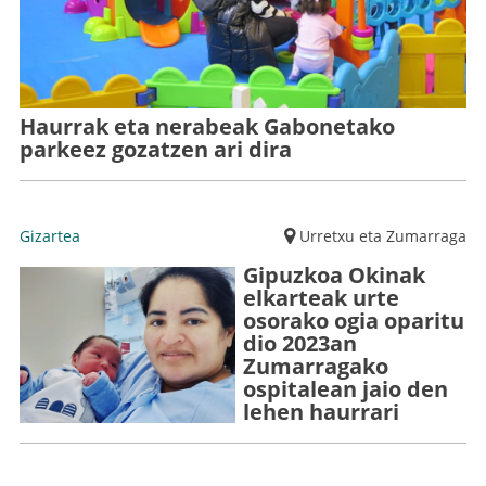
Haurrak eta nerabeak Gabonetako
parkeez gozatzen ari dira
Gizartea
Urretxu eta Zumarraga
Gipuzkoa Okinak
elkarteak urte
osorako ogia oparitu
dio 2023an
Zumarragako
ospitalean jaio den
lehen haurrari