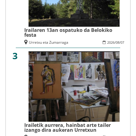
Irailaren 13an ospatuko da Belokiko
festa
Urretxu eta Zumarraga
2026
/
08
/
07
3
Irailetik aurrera, hainbat arte tailer
izango dira aukeran Urretxun