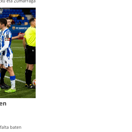
txu eta Zumarraga
ren
falta baten