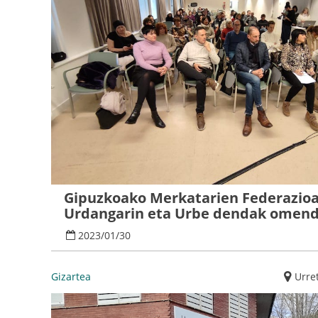
Gipuzkoako Merkatarien Federazio
Urdangarin eta Urbe dendak omend
2023
/
01
/
30
Gizartea
Urre