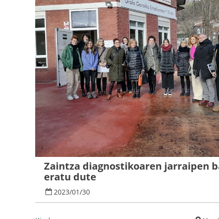
Zaintza diagnostikoaren jarraipen 
eratu dute
2023
/
01
/
30