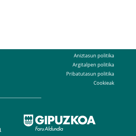
Aniztasun politika
Argitalpen politika
Pribatutasun politika
Cookieak