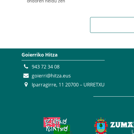
ondoren heldu zen
Goierriko Hitza
943 72 34 08
goierri@hitza.eus
Iparragirre, 11 20700 – URRETXU