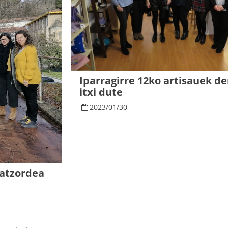
Iparragirre 12ko artisauek d
itxi dute
2023
/
01
/
30
batzordea