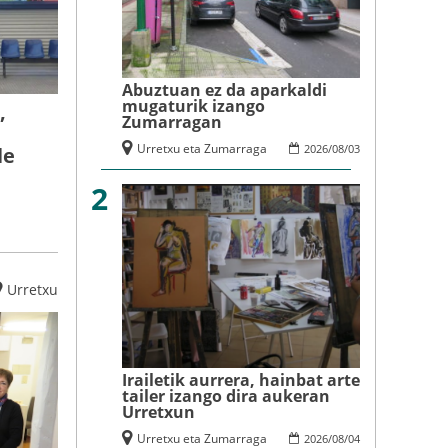
Abuztuan ez da aparkaldi
mugaturik izango
,
Zumarragan
Urretxu eta Zumarraga
2026
/
08
/
03
le
2
Urretxu
Irailetik aurrera, hainbat arte
tailer izango dira aukeran
Urretxun
Urretxu eta Zumarraga
2026
/
08
/
04