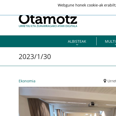
Webgune honek cookie-ak erabiltze
ALBISTEAK
MULTI
2023/1/30
Ekonomia
Urre