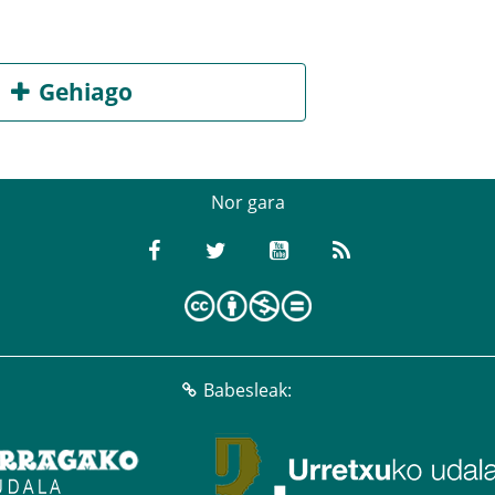
Gehiago
Nor gara
Babesleak: