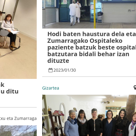
Hodi baten haustura dela eta
Zumarragako Ospitaleko
paziente batzuk beste ospita
batzutara bidali behar izan
dituzte
2023
/
01
/
30
ak
Gizartea
u ditu
txu eta Zumarraga