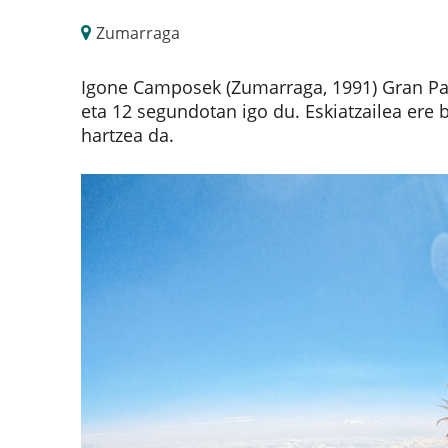
Zumarraga
Igone Camposek (Zumarraga, 1991) Gran Par
eta 12 segundotan igo du. Eskiatzailea ere
hartzea da.