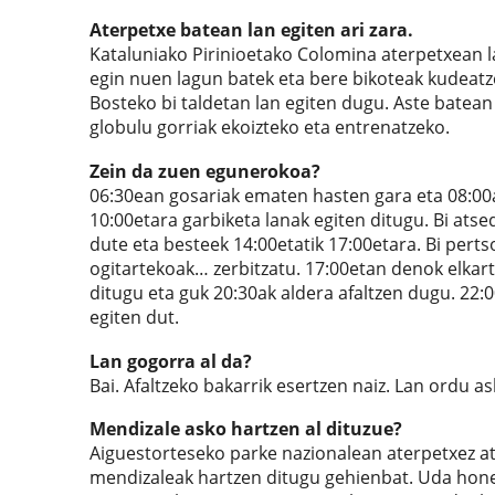
Aterpetxe batean lan egiten ari zara.
Kataluniako Pirinioetako Colomina aterpetxean la
egin nuen lagun batek eta bere bikoteak kudeatz
Bosteko bi taldetan lan egiten dugu. Aste batean
globulu gorriak ekoizteko eta entrenatzeko.
Zein da zuen egunerokoa?
06:30ean gosariak ematen hasten gara eta 08:00ak
10:00etara garbiketa lanak egiten ditugu. Bi atse
dute eta besteek 14:00etatik 17:00etara. Bi perts
ogitartekoak… zerbitzatu. 17:00etan denok elkart
ditugu eta guk 20:30ak aldera afaltzen dugu. 22
egiten dut.
Lan gogorra al da?
Bai. Afaltzeko bakarrik esertzen naiz. Lan ordu a
Mendizale asko hartzen al dituzue?
Aiguestorteseko parke nazionalean aterpetxez at
mendizaleak hartzen ditugu gehienbat. Uda honet