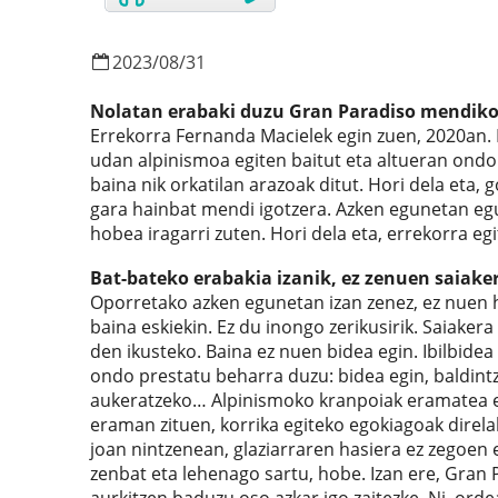
2023
/
08
/
31
Nolatan erabaki duzu Gran Paradiso mendiko 
Errekorra Fernanda Macielek egin zuen, 2020an.
udan alpinismoa egiten baitut eta altueran ondo
baina nik orkatilan arazoak ditut. Hori dela eta,
gara hainbat mendi igotzera. Azken egunetan egu
hobea iragarri zuten. Hori dela eta, errekorra eg
Bat-bateko erabakia izanik, ez zenuen saiake
Oporretako azken egunetan izan zenez, ez nuen ho
baina eskiekin. Ez du inongo zerikusirik. Saiake
den ikusteko. Baina ez nuen bidea egin. Ibilbidea 
ondo prestatu beharra duzu: bidea egin, baldintz
aukeratzeko… Alpinismoko kranpoiak eramatea er
eraman zituen, korrika egiteko egokiagoak direla
joan nintzenean, glaziarraren hasiera ez zegoen e
zenbat eta lehenago sartu, hobe. Izan ere, Gran
aurkitzen baduzu oso azkar igo zaitezke. Ni, orde