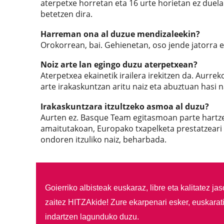
aterpetxe horretan eta 16 urte horietan ez duela 
betetzen dira.
Harreman ona al duzue mendizaleekin?
Orokorrean, bai. Gehienetan, oso jende jatorra
Noiz arte lan egingo duzu aterpetxean?
Aterpetxea ekainetik irailera irekitzen da. Aurrek
arte irakaskuntzan aritu naiz eta abuztuan hasi n
Irakaskuntzara itzultzeko asmoa al duzu?
Aurten ez. Basque Team egitasmoan parte hartzen
amaitutakoan, Europako txapelketa prestatzeari 
ondoren itzuliko naiz, beharbada.
Goierriko albisteak euskaraz, libre eta kalitatez ja
zaitez HITZAkide!
Zure ekarpenari esker, euskarat
indartzen lagunduko duzu.