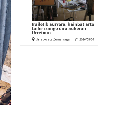
Irailetik aurrera, hainbat arte
tailer izango dira aukeran
Urretxun
Urretxu eta Zumarraga
2026
/
08
/
04