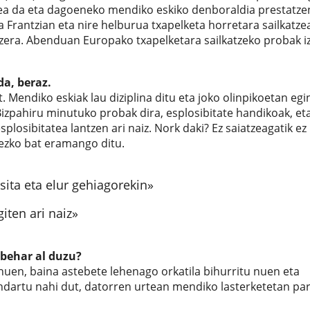
tzea da eta dagoeneko mendiko eskiko denboraldia prestatzen
 Frantzian eta nire helburua txapelketa horretara sailkatze
tzera. Abenduan Europako txapelketara sailkatzeko probak 
da, beraz.
ut. Mendiko eskiak lau diziplina ditu eta joko olinpikoetan eg
Bizpahiru minutuko probak dira, esplosibitate handikoak, eta
losibitatea lantzen ari naiz. Nork daki? Ez saiatzeagatik ez
nezko bat eramango ditu.
asita eta elur gehiagorekin»
iten ari naiz»
 behar al duzu?
nuen, baina astebete lehenago orkatila bihurritu nuen eta
indartu nahi dut, datorren urtean mendiko lasterketetan pa