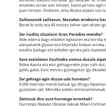
emateko zorian izan nintzen, baina jarraitu egin
joan nintzen. Ondoren, Ama Birjina atzean utzi n
Zailtasunak zailtasun, Macielen errekorra ha
Berak bi ordu eta 40 minutu behar izan zituen ig
Zer iruditu zitzaizun Gran Paradiso mendia?
Alde ederra dago eskiekin egitearen eta korrika
aterpetxetik glaziarrera bitarteko bidean arroka
estalita badago eta eskiekin igo eta jaitsi badaite
Sare sozialetan itzultzeko asmoa duzula aipa
Bidea ikasita eta elur gehiagorekin joan nahi dut.
galdu gabe, bost minutu gutxiagotan igo dezaket
Zer gehiago egin duzue uda honetan?
4.000 metroko mendi batzuk igo ditugu Alpeetan. 
gustatzen zait. Mendiko eskiko entrenamenduak 
Zeintzuk dira zure hurrengo erronkak?
Hurrengo Neguko Olinpiar Jokoak Milan-Cortinan (