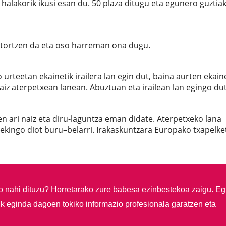
halakorik ikusi esan du. 50 plaza ditugu eta egunero guztia
 etortzen da eta oso harreman ona dugu.
o urteetan ekainetik irailera lan egin dut, baina aurten ekain
aiz aterpetxean lanean. Abuztuan eta irailean lan egingo dut
 ari naiz eta diru-laguntza eman didate. Aterpetxeko lana
ekingo diot buru–belarri. Irakaskuntzara Europako txapelke
so nahi dituzu?
Horretarako zure babesa ezinbestekoa zaigu. Eg
ik eginda dagoen tokiko informazio profesionala garatzen eta