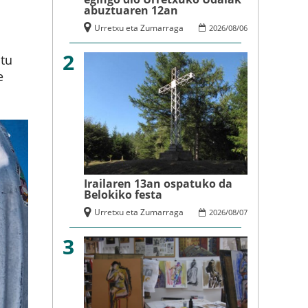
abuztuaren 12an
Urretxu eta Zumarraga
2026
/
08
/
06
2
utu
e
Irailaren 13an ospatuko da
Belokiko festa
Urretxu eta Zumarraga
2026
/
08
/
07
3