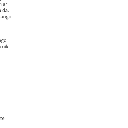
 ari
a da.
izango
ingo
 nik
rte