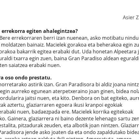
Asier 
errekorra egiten ahalegintzea?
 Bere errekorraren berri izan nuenean, asko motibatu nindu
 moldatzen bainaiz. Macielek gorakoa eta beherakoa egin z
 gorakoa bakarrik egitea erabaki dut. Uda honetan Alpeetara 
raldi txarra egin zuen, baina Gran Paradiso aldean egurald
iten saiatzea erabaki nuen.
ra oso ondo prestatu.
rretarako astirik izan. Gran Paradisora bi aldiz joana nintz
ra egin aurreko egunean aterpetxeraino joan ginen, bidea no
ordularira jaitsi nuen, eta kito. Denbora on bat egiteko, aur
ak aztertu, glaziarraren egoera ikusi kranpoi egokiak
abaki nuen, badaezpada ere. Macielek korrika egitekoak
ko. Gainera, glaziarrera ni baino dezente lehenago sartu zen
stalita, pitzadurak zeuden, eta albotik joan nintzen. Glaziar
 Paradisora jende asko joaten da eta ondo zapaldutako bide
a, arroka artean galduta ibili nintzen. Amorratuta, amore