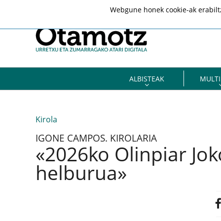
Webgune honek cookie-ak erabiltze
ALBISTEAK
MULTI
Kirola
IGONE CAMPOS. KIROLARIA
«2026ko Olinpiar Jok
helburua»