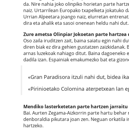
da. Nire nahia joko olinpiko horietan parte har
naiz. Urtarrilean Europako txapelketa jokatuko da
Urrian Alpeetara joango naiz, elurretan entrena
dira eta ahalik eta sasoi onenean heldu nahi dut.
Zure ametsa Olinpiar Jokoetan parte hartzea 
Oso zaila iruditzen zait, baina saiatu egin nahi d
diren biak ez dira gehien gustatzen zaizkidanak. 
arnas luzekoak nahiago ditut. Baina dagoeneko esp
dadila izan. Espainiak emakumezko bat eta gizo
«Gran Paradisora itzuli nahi dut, bidea ik
«Pirinioetako Colomina aterpetxean lan eg
Mendiko lasterketetan parte hartzen jarraitu
Bai. Aurten Zegama-Aizkorrin parte hartu behar 
denboraldia pikutara joan zen. Neguan orkatila 
hartzeko.