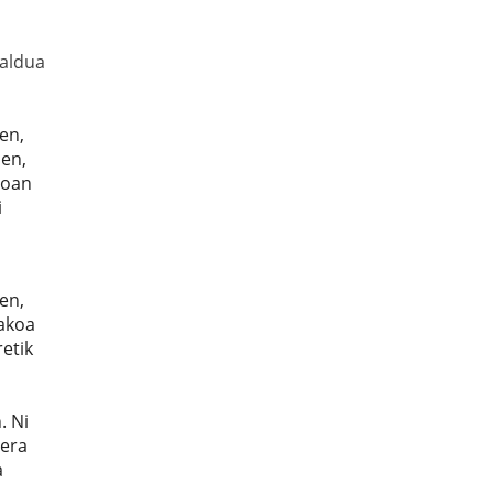
Zaldua
en,
uen,
joan
i
en,
lakoa
retik
. Ni
rera
a