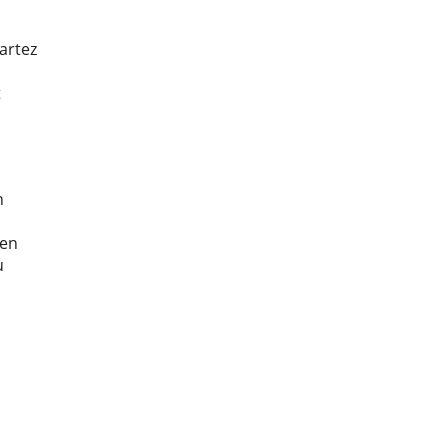
artez
t
n
ten
u