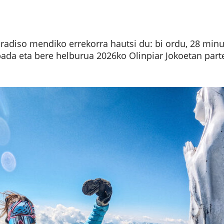
adiso mendiko errekorra hautsi du: bi ordu, 28 min
 bada eta bere helburua 2026ko Olinpiar Jokoetan part