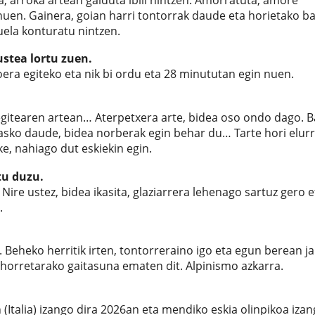
 nuen. Gainera, goian harri tontorrak daude eta horietako b
uela konturatu nintzen.
ustea lortu zuen.
oera egiteko eta nik bi ordu eta 28 minututan egin nuen.
 egitearen artean… Aterpetxera arte, bidea oso ondo dago. B
 asko daude, bidea norberak egin behar du… Tarte hori elur
ke, nahiago dut eskiekin egin.
tu duzu.
 Nire ustez, bidea ikasita, glaziarrera lehenago sartuz gero e
.
Beheko herritik irten, tontorreraino igo eta egun berean ja
horretarako gaitasuna ematen dit. Alpinismo azkarra.
Italia) izango dira 2026an eta mendiko eskia olinpikoa iza