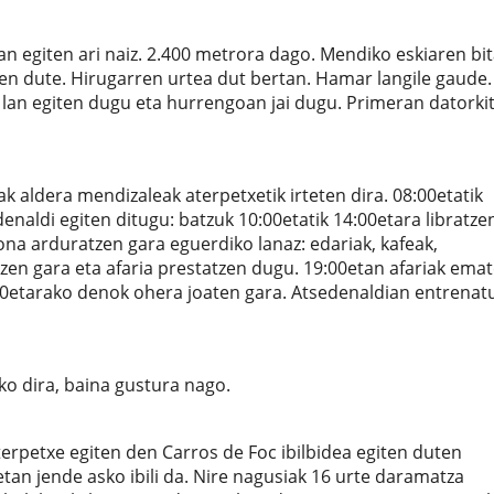
n egiten ari naiz. 2.400 metrora dago. Mendiko eskiaren bit
en dute. Hirugarren urtea dut bertan. Hamar langile gaude.
 lan egiten dugu eta hurrengoan jai dugu. Primeran datorki
 aldera mendizaleak aterpetxetik irteten dira. 08:00etatik
denaldi egiten ditugu: batzuk 10:00etatik 14:00etara libratze
ona arduratzen gara eguerdiko lanaz: edariak, kafeak,
zen gara eta afaria prestatzen dugu. 19:00etan afariak ema
:00etarako denok ohera joaten gara. Atsedenaldian entrenat
sko dira, baina gustura nago.
erpetxe egiten den Carros de Foc ibilbidea egiten duten
an jende asko ibili da. Nire nagusiak 16 urte daramatza