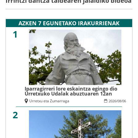
Irrintzi dantza taldearen jaialdiko bideoa
AZKEN 7 EGUNETAKO IRAKURRIENAK
1
Iparragirreri lore eskaintza egingo dio
Urretxuko Udalak abuztuaren 12an
Urretxu eta Zumarraga
2026
/
08
/
06
2