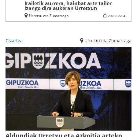
Irailetik aurrera, hainbat arte tailer
izango dira aukeran Urretxun
Urretxu eta Zumarraga
2026
/
08
/
04
Gizartea
Urretxu eta Zumarraga
Aldundiak Urretxu eta Azkoitia arteko