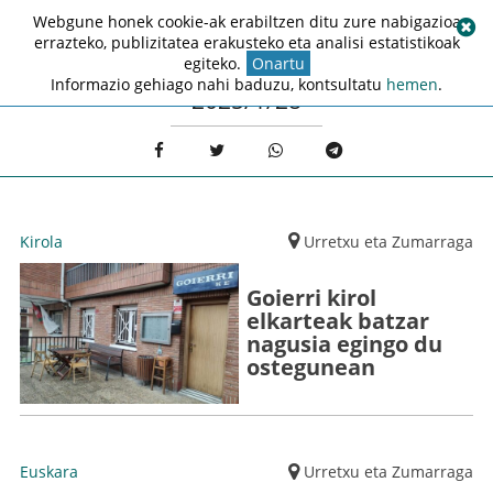
Webgune honek cookie-ak erabiltzen ditu zure nabigazioa
errazteko, publizitatea erakusteko eta analisi estatistikoak
egiteko.
Onartu
Informazio gehiago nahi baduzu, kontsultatu
hemen
.
2025/1/28
Kirola
Urretxu eta Zumarraga
Goierri kirol
elkarteak batzar
nagusia egingo du
ostegunean
Euskara
Urretxu eta Zumarraga