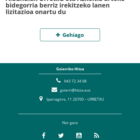
bidegorria berriz irekitzeko lanen
lizitazioa onartu du
Gehiago
Goierriko Hitza
943 72 34 08
goierri@hitza.eus
Iparragirre, 11 20700 – URRETXU
Nor gara