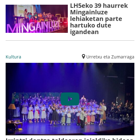
LH5eko 39 haurrek
Mingainluze
lehiaketan parte
hartuko dute
igandean
Kultura
Urretxu eta Zumarraga