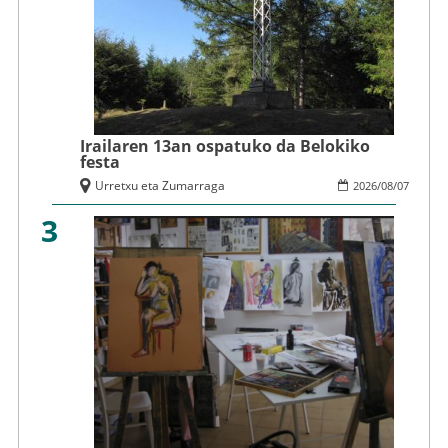
Irailaren 13an ospatuko da Belokiko
festa
Urretxu eta Zumarraga
2026
/
08
/
07
3