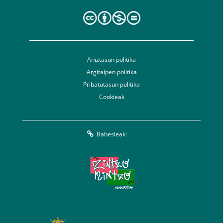
Aniztasun politika
Argitalpen politika
Pribatutasun politika
Cookieak
Babesleak: