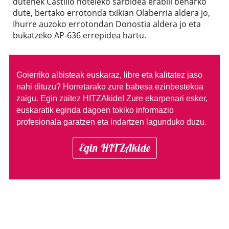
dutenek Castillo hoteleko sarbidea erabili beharko
dute, bertako errotonda txikian Olaberria aldera jo,
Ihurre auzoko errotondan Donostia aldera jo eta
bukatzeko AP-636 errepidea hartu.
Goierriko albisteak euskaraz, libre eta kalitatez jaso
nahi dituzu?
Horretarako zure babesa ezinbestekoa
zaigu. Egin zaitez HITZAkide!
Zure ekarpenari esker,
euskaratik eginda dagoen tokiko informazio
profesionala garatzen eta indartzen lagunduko duzu.
Egin HITZAkide