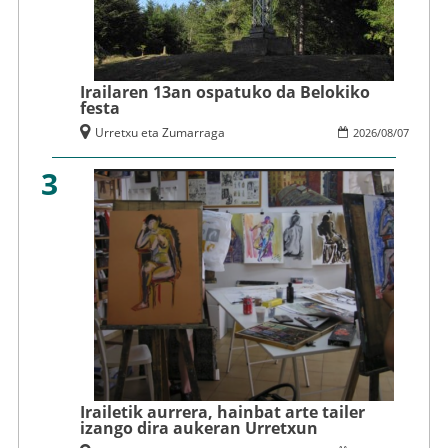
Irailaren 13an ospatuko da Belokiko
festa
Urretxu eta Zumarraga
2026
/
08
/
07
3
Irailetik aurrera, hainbat arte tailer
izango dira aukeran Urretxun