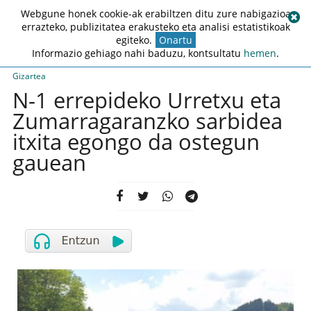
Webgune honek cookie-ak erabiltzen ditu zure nabigazioa
errazteko, publizitatea erakusteko eta analisi estatistikoak
egiteko.
Onartu
Informazio gehiago nahi baduzu, kontsultatu
hemen
.
Gizartea
N-1 errepideko Urretxu eta
Zumarragaranzko sarbidea
itxita egongo da ostegun
gauean