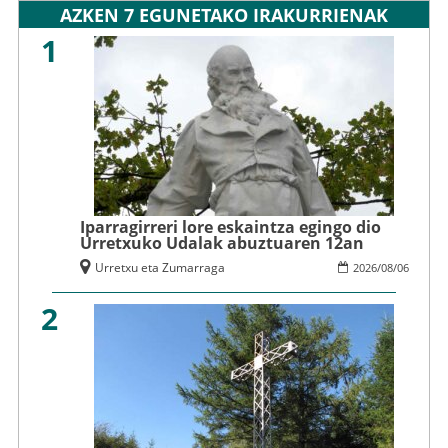
AZKEN 7 EGUNETAKO IRAKURRIENAK
1
Iparragirreri lore eskaintza egingo dio
Urretxuko Udalak abuztuaren 12an
Urretxu eta Zumarraga
2026
/
08
/
06
2