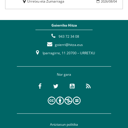
Urretxu eta Zumarraga
2026
/
08
/
04
Goierriko Hitza
943 72 34 08
goierri@hitza.eus
Iparragirre, 11 20700 – URRETXU
Nor gara
Aniztasun politika