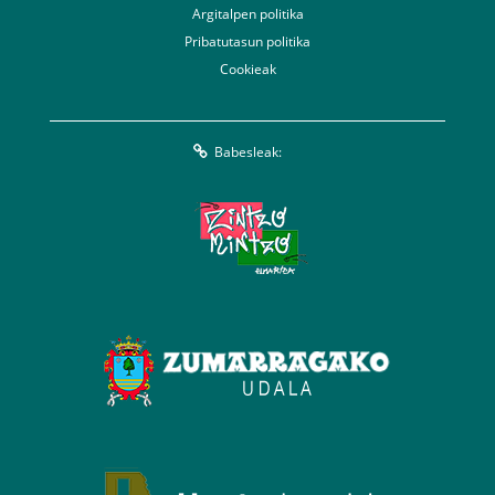
Argitalpen politika
Pribatutasun politika
Cookieak
Babesleak: