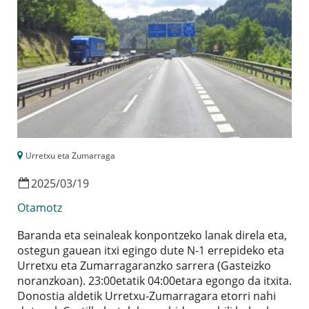
Urretxu eta Zumarraga
2025
/
03
/
19
Otamotz
Baranda eta seinaleak konpontzeko lanak direla eta,
ostegun gauean itxi egingo dute N-1 errepideko eta
Urretxu eta Zumarragaranzko sarrera (Gasteizko
noranzkoan). 23:00etatik 04:00etara egongo da itxita.
Donostia aldetik Urretxu-Zumarragara etorri nahi