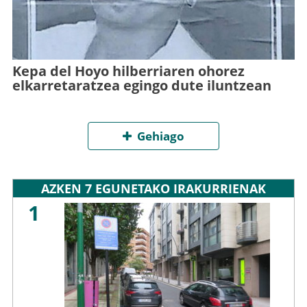
Kepa del Hoyo hilberriaren ohorez
elkarretaratzea egingo dute iluntzean
Gehiago
AZKEN 7 EGUNETAKO IRAKURRIENAK
1