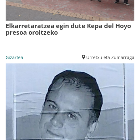
Elkarretaratzea egin dute Kepa del Hoyo
presoa oroitzeko
Gizartea
Urretxu eta Zumarraga