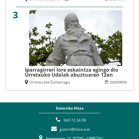
3
Iparragirreri lore eskaintza egingo dio
Urretxuko Udalak abuztuaren 12an
Urretxu eta Zumarraga
2026
/
08
/
06
Goierriko Hitza
943 72 34 08
goierri@hitza.eus
Iparragirre, 11 20700 – URRETXU