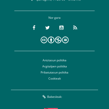
Nor gara
Aniztasun politika
Argitalpen politika
Pribatutasun politika
Cookieak
Babesleak: