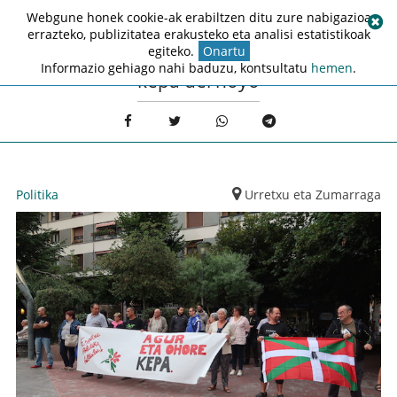
Webgune honek cookie-ak erabiltzen ditu zure nabigazioa
errazteko, publizitatea erakusteko eta analisi estatistikoak
egiteko.
Onartu
Informazio gehiago nahi baduzu, kontsultatu
hemen
.
kepa del hoyo
Politika
Urretxu eta Zumarraga