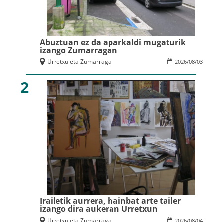
Abuztuan ez da aparkaldi mugaturik
izango Zumarragan
Urretxu eta Zumarraga
2026
/
08
/
03
2
Irailetik aurrera, hainbat arte tailer
izango dira aukeran Urretxun
Urretxu eta Zumarraga
2026
/
08
/
04