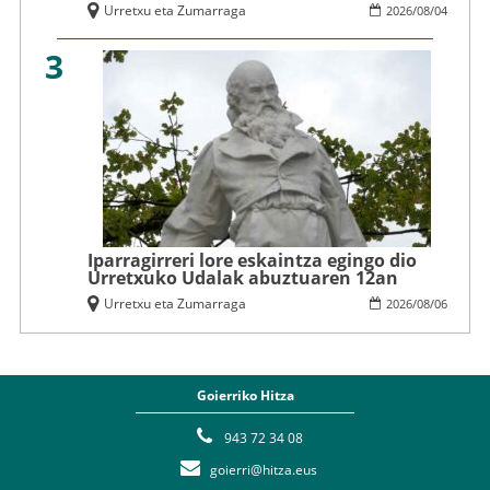
Urretxu eta Zumarraga
2026
/
08
/
04
3
Iparragirreri lore eskaintza egingo dio
Urretxuko Udalak abuztuaren 12an
Urretxu eta Zumarraga
2026
/
08
/
06
Goierriko Hitza
943 72 34 08
goierri@hitza.eus