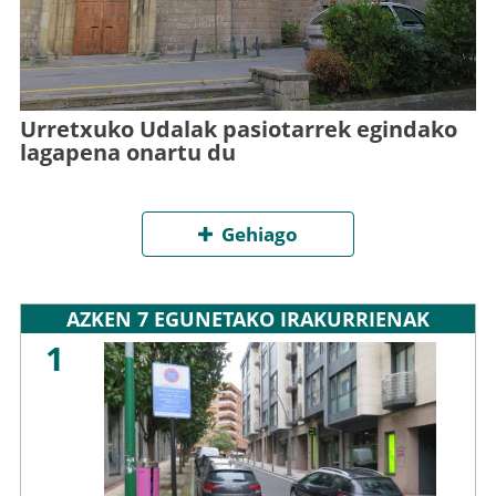
Urretxuko Udalak pasiotarrek egindako
lagapena onartu du
Gehiago
AZKEN 7 EGUNETAKO IRAKURRIENAK
1