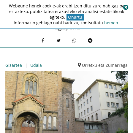
Webgune honek cookie-ak erabiltzen ditu zure nabigazioa
errazteko, publizitatea erakusteko eta analisi estatistikoak
egiteko.
Onartu
Informazio gehiago nahi baduzu, kontsultatu
hemen
.
lagapena
Gizartea
|
Udala
Urretxu eta Zumarraga