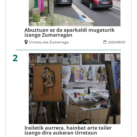
Abuztuan ez da aparkaldi mugaturik
izango Zumarragan
Urretxu eta Zumarraga
2026
/
08
/
03
2
Irailetik aurrera, hainbat arte tailer
izango dira aukeran Urretxun