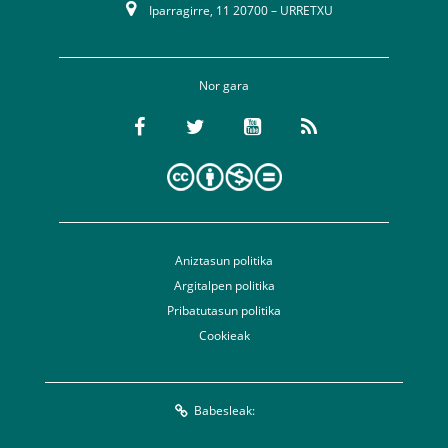
Iparragirre, 11 20700 – URRETXU
Nor gara
Aniztasun politika
Argitalpen politika
Pribatutasun politika
Cookieak
Babesleak: