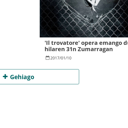
'Il trovatore' opera emango 
hilaren 31n Zumarragan
2017
/
01
/
10
Gehiago