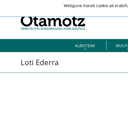
Webgune honek cookie-ak erabiltze
ALBISTEAK
MULTI
Loti Ederra