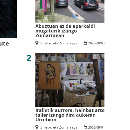
Abuztuan ez da aparkaldi
mugaturik izango
Zumarragan
dute
Urretxu eta Zumarraga
2026
/
08
/
03
2
Irailetik aurrera, hainbat arte
tailer izango dira aukeran
Urretxun
Urretxu eta Zumarraga
2026
/
08
/
04