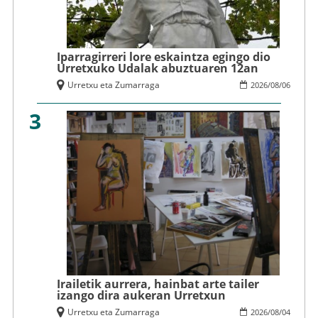
Iparragirreri lore eskaintza egingo dio
Urretxuko Udalak abuztuaren 12an
Urretxu eta Zumarraga
2026
/
08
/
06
3
Irailetik aurrera, hainbat arte tailer
izango dira aukeran Urretxun
Urretxu eta Zumarraga
2026
/
08
/
04