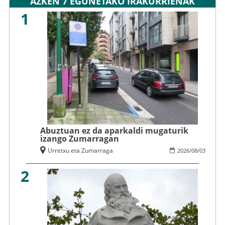
AZKEN 7 EGUNETAKO IRAKURRIENAK
1
Abuztuan ez da aparkaldi mugaturik
izango Zumarragan
Urretxu eta Zumarraga
2026
/
08
/
03
2