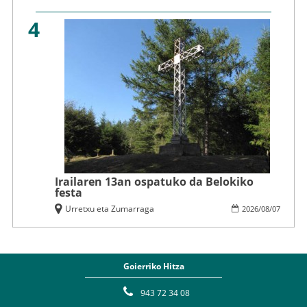
4
Irailaren 13an ospatuko da Belokiko
festa
Urretxu eta Zumarraga
2026
/
08
/
07
Goierriko Hitza
943 72 34 08