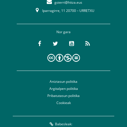
goierri@hitza.eus
Iparragirre, 11 20700 – URRETXU
Nor gara
Aniztasun politika
Argitalpen politika
Pribatutasun politika
Cookieak
Babesleak: