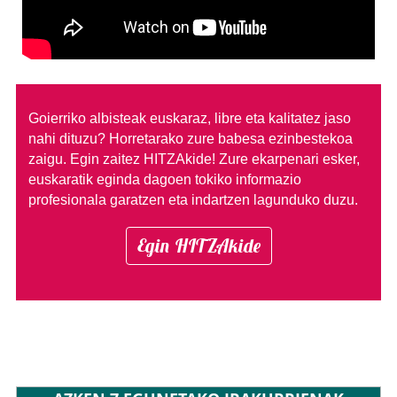
Goierriko albisteak euskaraz, libre eta kalitatez jaso
nahi dituzu?
Horretarako zure babesa ezinbestekoa
zaigu. Egin zaitez HITZAkide!
Zure ekarpenari esker,
euskaratik eginda dagoen tokiko informazio
profesionala garatzen eta indartzen lagunduko duzu.
Egin HITZAkide