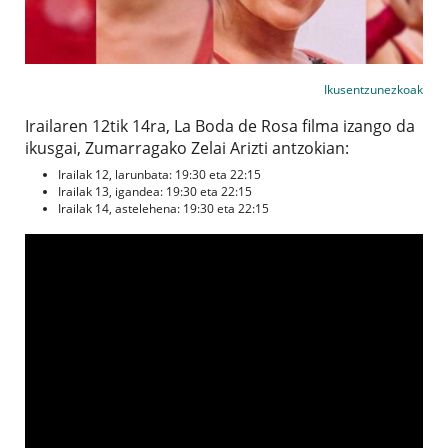
Ikusentzunezkoak
Irailaren 12tik 14ra, La Boda de Rosa filma izango da
ikusgai, Zumarragako Zelai Arizti antzokian:
Irailak 12, larunbata: 19:30 eta 22:15
Irailak 13, igandea: 19:30 eta 22:15
Irailak 14, astelehena: 19:30 eta 22:15