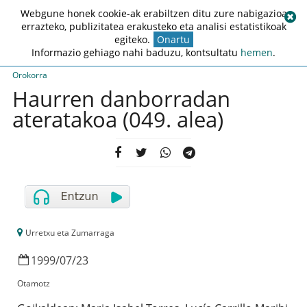
Webgune honek cookie-ak erabiltzen ditu zure nabigazioa
errazteko, publizitatea erakusteko eta analisi estatistikoak
egiteko.
Onartu
Informazio gehiago nahi baduzu, kontsultatu
hemen
.
Orokorra
Haurren danborradan
ateratakoa (049. alea)
Urretxu eta Zumarraga
1999
/
07
/
23
Otamotz