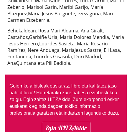
Goikaldean: Maria Isabel Torres, Lucía Carrillo,Maribi
Zeberio, Marisol Garin, Maribi Garijo, María
Blazquez,Maria Jesus Burguete, ezezaguna, Mari
Carmen Etxeberria.
Behekaldean: Rosa Mari Aldama, Ana Giralt,
Castaños,Garbiñe Uria, Maria Dolores Mendia, Maria
Jesus Herrero,Lourdes Sasieta, Maria Rosario
Ramírez, Nere Anduaga, MariaJesus Sastre, Eli Lasa,
Fontaneda, Lourdes Gisasola, Dori Madrid,
AnaQuintana eta Pili Badiola.
Goierriko albisteak euskaraz, libre eta kalitatez jaso
nahi dituzu?
Horretarako zure babesa ezinbestekoa
zaigu. Egin zaitez HITZAkide!
Zure ekarpenari esker,
euskaratik eginda dagoen tokiko informazio
profesionala garatzen eta indartzen lagunduko duzu.
Egin HITZAkide