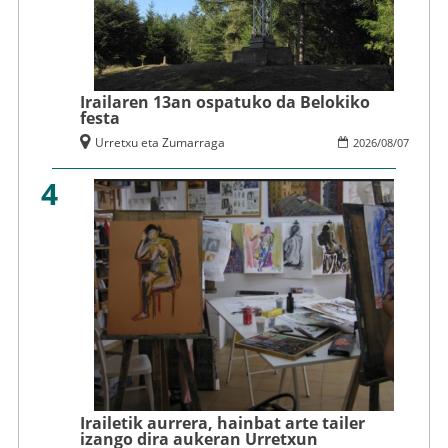
Irailaren 13an ospatuko da Belokiko
festa
Urretxu eta Zumarraga
2026
/
08
/
07
4
Irailetik aurrera, hainbat arte tailer
izango dira aukeran Urretxun