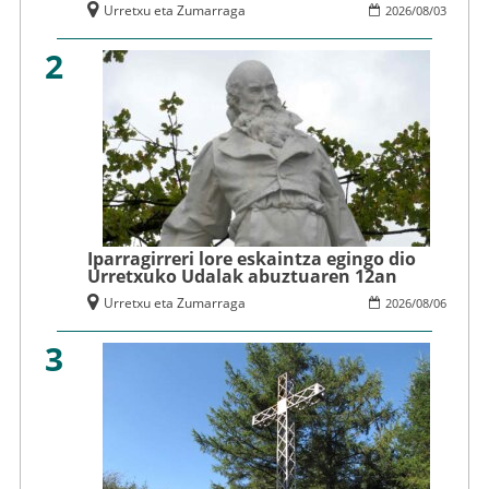
Urretxu eta Zumarraga
2026
/
08
/
03
2
Iparragirreri lore eskaintza egingo dio
Urretxuko Udalak abuztuaren 12an
Urretxu eta Zumarraga
2026
/
08
/
06
3