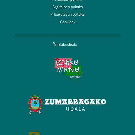
Argitalpen politika
Pribatutasun politika
Cookieak
Babesleak: