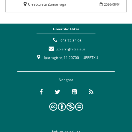
Urretxu eta Zumarraga
2026
/
08
/
04
Goierriko Hitza
943 72 34 08
goierri@hitza.eus
Iparragirre, 11 20700 – URRETXU
Nor gara
Aniztasun politika