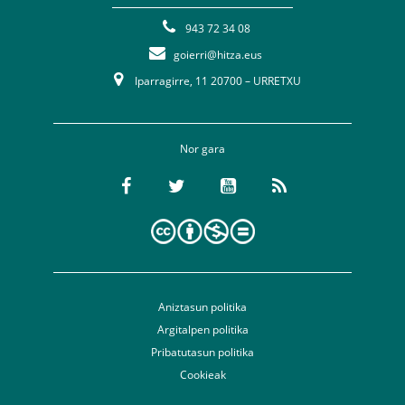
943 72 34 08
goierri@hitza.eus
Iparragirre, 11 20700 – URRETXU
Nor gara
Aniztasun politika
Argitalpen politika
Pribatutasun politika
Cookieak