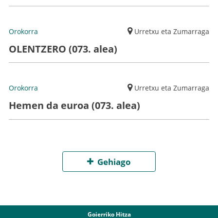
Orokorra
Urretxu eta Zumarraga
OLENTZERO (073. alea)
Orokorra
Urretxu eta Zumarraga
Hemen da euroa (073. alea)
Gehiago
Goierriko Hitza