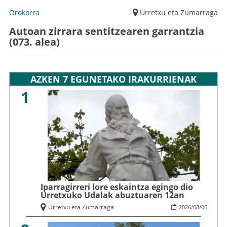
Orokorra
Urretxu eta Zumarraga
Autoan zirrara sentitzearen garrantzia
(073. alea)
AZKEN 7 EGUNETAKO IRAKURRIENAK
1
Iparragirreri lore eskaintza egingo dio
Urretxuko Udalak abuztuaren 12an
Urretxu eta Zumarraga
2026
/
08
/
06