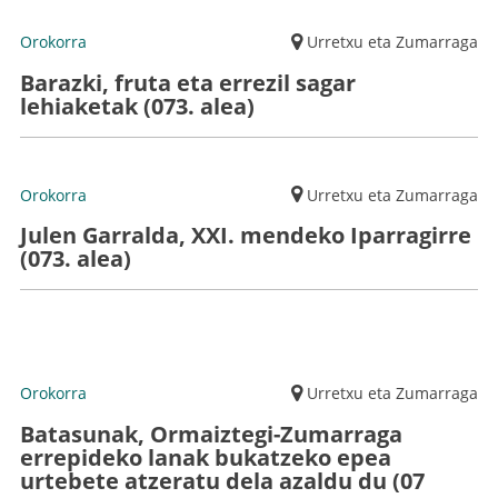
Orokorra
Urretxu eta Zumarraga
Barazki, fruta eta errezil sagar
lehiaketak (073. alea)
Orokorra
Urretxu eta Zumarraga
Julen Garralda, XXI. mendeko Iparragirre
(073. alea)
Orokorra
Urretxu eta Zumarraga
Batasunak, Ormaiztegi-Zumarraga
errepideko lanak bukatzeko epea
urtebete atzeratu dela azaldu du (07