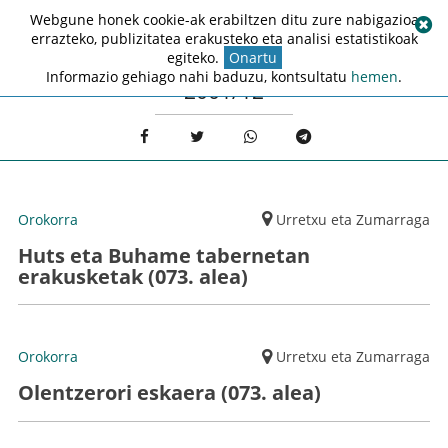
Webgune honek cookie-ak erabiltzen ditu zure nabigazioa
errazteko, publizitatea erakusteko eta analisi estatistikoak
egiteko.
Onartu
Informazio gehiago nahi baduzu, kontsultatu
hemen
.
2001/12
Orokorra
Urretxu eta Zumarraga
Huts eta Buhame tabernetan
erakusketak (073. alea)
Orokorra
Urretxu eta Zumarraga
Olentzerori eskaera (073. alea)