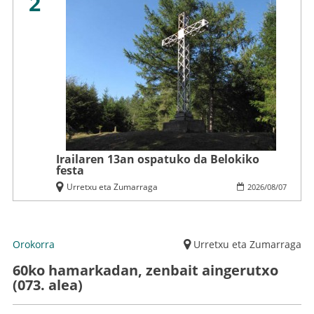
2
Irailaren 13an ospatuko da Belokiko
festa
Urretxu eta Zumarraga
2026
/
08
/
07
Orokorra
Urretxu eta Zumarraga
60ko hamarkadan, zenbait aingerutxo
(073. alea)