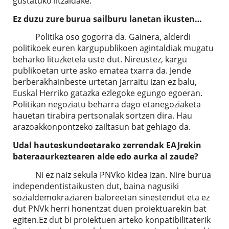
gustatuko litzaidake.
Ez duzu zure burua sailburu lanetan ikusten…
Politika oso gogorra da. Gainera, alderdi
politikoek euren kargupublikoen agintaldiak mugatu
beharko lituzketela uste dut. Nireustez, kargu
publikoetan urte asko ematea txarra da. Jende
berberakhainbeste urtetan jarraitu izan ez balu,
Euskal Herriko gatazka ezlegoke egungo egoeran.
Politikan negoziatu beharra dago etanegoziaketa
hauetan tirabira pertsonalak sortzen dira. Hau
arazoakkonpontzeko zailtasun bat gehiago da.
Udal hauteskundeetarako zerrendak EAJrekin
bateraaurkeztearen alde edo aurka al zaude?
Ni ez naiz sekula PNVko kidea izan. Nire burua
independentistaikusten dut, baina nagusiki
sozialdemokraziaren baloreetan sinestendut eta ez
dut PNVk herri honentzat duen proiektuarekin bat
egiten.Ez dut bi proiektuen arteko konpatibilitaterik