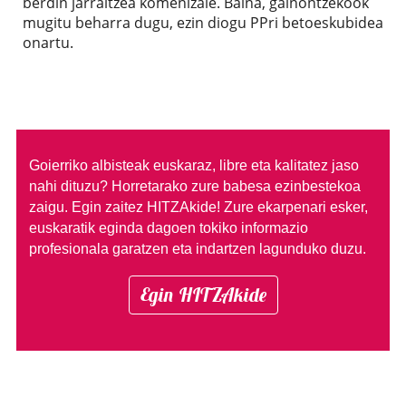
berdin jarraitzea komenizaie. Baina, gainontzekook
mugitu beharra dugu, ezin diogu PPri betoeskubidea
onartu.
Goierriko albisteak euskaraz, libre eta kalitatez jaso
nahi dituzu?
Horretarako zure babesa ezinbestekoa
zaigu. Egin zaitez HITZAkide!
Zure ekarpenari esker,
euskaratik eginda dagoen tokiko informazio
profesionala garatzen eta indartzen lagunduko duzu.
Egin HITZAkide