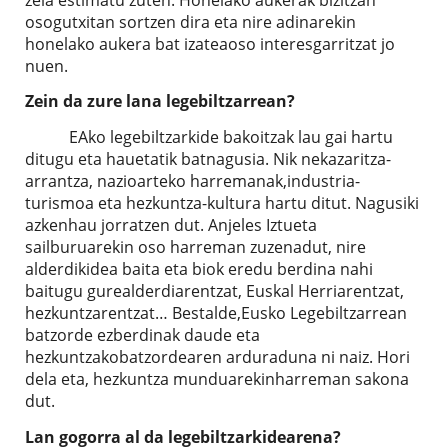
osogutxitan sortzen dira eta nire adinarekin
honelako aukera bat izateaoso interesgarritzat jo
nuen.
Zein da zure lana legebiltzarrean?
EAko legebiltzarkide bakoitzak lau gai hartu
ditugu eta hauetatik batnagusia. Nik nekazaritza-
arrantza, nazioarteko harremanak,industria-
turismoa eta hezkuntza-kultura hartu ditut. Nagusiki
azkenhau jorratzen dut. Anjeles Iztueta
sailburuarekin oso harreman zuzenadut, nire
alderdikidea baita eta biok eredu berdina nahi
baitugu gurealderdiarentzat, Euskal Herriarentzat,
hezkuntzarentzat… Bestalde,Eusko Legebiltzarrean
batzorde ezberdinak daude eta
hezkuntzakobatzordearen arduraduna ni naiz. Hori
dela eta, hezkuntza munduarekinharreman sakona
dut.
Lan gogorra al da legebiltzarkidearena?