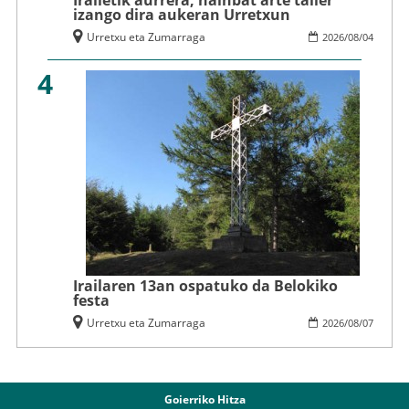
Irailetik aurrera, hainbat arte tailer
izango dira aukeran Urretxun
Urretxu eta Zumarraga
2026
/
08
/
04
4
Irailaren 13an ospatuko da Belokiko
festa
Urretxu eta Zumarraga
2026
/
08
/
07
Goierriko Hitza