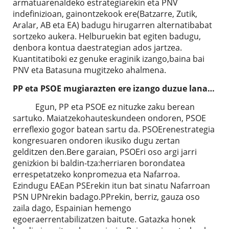
armatuarenaldeko estrategiarekin eta PNV
indefinizioan, gainontzekook ere(Batzarre, Zutik,
Aralar, AB eta EA) badugu hirugarren alternatibabat
sortzeko aukera. Helburuekin bat egiten badugu,
denbora kontua daestrategian ados jartzea.
Kuantitatiboki ez genuke eraginik izango,baina bai
PNV eta Batasuna mugitzeko ahalmena.
PP eta PSOE mugiarazten ere izango duzue lana…
Egun, PP eta PSOE ez nituzke zaku berean
sartuko. Maiatzekohauteskundeen ondoren, PSOE
erreflexio gogor batean sartu da. PSOErenestrategia
kongresuaren ondoren ikusiko dugu zertan
gelditzen den.Bere garaian, PSOEri oso argi jarri
genizkion bi baldin-tza:herriaren borondatea
errespetatzeko konpromezua eta Nafarroa.
Ezindugu EAEan PSErekin itun bat sinatu Nafarroan
PSN UPNrekin badago.PPrekin, berriz, gauza oso
zaila dago, Espainian hemengo
egoeraerrentabilizatzen baitute. Gatazka honek