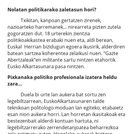
Nolatan politikarako zaletasun hori?
Txikitan, kanpoan gertatzen zirenek,
nazioarteko harremanek… nirearreta pizten zutela
gogoratzen dut. 18 urterekin zientzia
politikoakikastea erabaki nuen eta, aldi berean,
Euskal Herrian bizidugun egoera ikusirik, alderdiren
batean sartzea koherentea zelaikusi nuen. “Gazte
Abertzaleak”en militante sartu nintzen etahortik
Eusko Alkartasunara pasa nintzen.
Pixkanaka politiko profesionala izatera heldu
zara…
Duela bi urte lan aukera bat sortu zen
legebiltzarrean, EuskoAlkartasunaren talde
teknikoan politologo moduan lan egiteko, etabaietz
esan nion aukera horri. Lan horretan ikasitakoak eta
bestezenbait alderdi kontuan hartuta, ni
legebiltzarrerako zerrendetanjoatea beharrezkoa
zela estimatu zuten. Honelako aukerak bizitzan