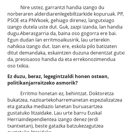
Nire ustez, garrantzi handia izango du
norberaren alderdiarenlegebiltzarkide kopuruak. PP,
PSOE eta PNVkoek, gehiago direnez, langutxiago
izango dutela uste dut. Guk, zazpi izanda, lan handia
dugu.Aberasgarria da, baina oso gogorra ere bai.
Egun dudan lan erritmoaikusirik, lau urterekin
nahikoa izango dut. Izan ere, eskola pilo batizaten
ditut demandaka, eskaintzen duzuna denentzat gutxi
da, presioaoso handia da eta errekonozimendua
oso txikia.
Ez duzu, beraz, legegintzaldi honen ostean,
politikanjarraitzeko asmorik?
Erritmo honetan ez, behintzat. Doktoretza
bukatzea, nazioartekoharremanetan espezializatzea
eta gatazka mediazio lanetan buruasartzea
gustatuko litzaidake. Lau urte barru Euskal
Herriaindependientea izango denez (erdi
txantxetan), beste gatazka batzukezagutzea