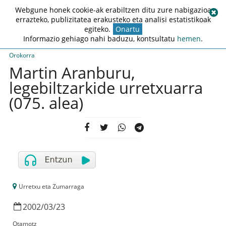
Webgune honek cookie-ak erabiltzen ditu zure nabigazioa
errazteko, publizitatea erakusteko eta analisi estatistikoak
egiteko.
Onartu
Informazio gehiago nahi baduzu, kontsultatu
hemen
.
Orokorra
Martin Aranburu,
legebiltzarkide urretxuarra
(075. alea)
Urretxu eta Zumarraga
2002
/
03
/
23
Otamotz