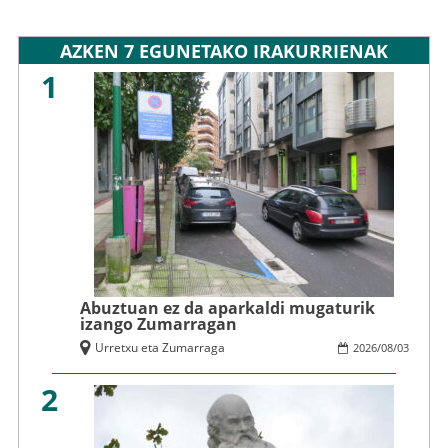
AZKEN 7 EGUNETAKO IRAKURRIENAK
1
Abuztuan ez da aparkaldi mugaturik
izango Zumarragan
Urretxu eta Zumarraga
2026
/
08
/
03
2