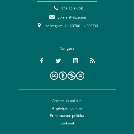
943 72 34 08
goierri@hitza.eus
Iparragirre, 11 20700 – URRETXU
Nor gara
Aniztasun politika
Argitalpen politika
Pribatutasun politika
Cookieak