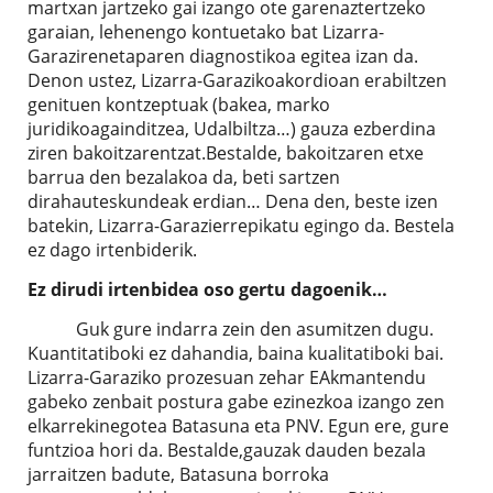
martxan jartzeko gai izango ote garenaztertzeko
garaian, lehenengo kontuetako bat Lizarra-
Garazirenetaparen diagnostikoa egitea izan da.
Denon ustez, Lizarra-Garazikoakordioan erabiltzen
genituen kontzeptuak (bakea, marko
juridikoagainditzea, Udalbiltza…) gauza ezberdina
ziren bakoitzarentzat.Bestalde, bakoitzaren etxe
barrua den bezalakoa da, beti sartzen
dirahauteskundeak erdian… Dena den, beste izen
batekin, Lizarra-Garazierrepikatu egingo da. Bestela
ez dago irtenbiderik.
Ez dirudi irtenbidea oso gertu dagoenik…
Guk gure indarra zein den asumitzen dugu.
Kuantitatiboki ez dahandia, baina kualitatiboki bai.
Lizarra-Garaziko prozesuan zehar EAkmantendu
gabeko zenbait postura gabe ezinezkoa izango zen
elkarrekinegotea Batasuna eta PNV. Egun ere, gure
funtzioa hori da. Bestalde,gauzak dauden bezala
jarraitzen badute, Batasuna borroka