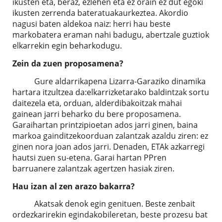
ikusten eta, beraz, ezlehen eta ez orain ez dut egoki
ikusten zerrenda bateratuakaurkeztea. Akordio
nagusi baten aldekoa naiz: herri hau beste
markobatera eraman nahi badugu, abertzale guztiok
elkarrekin egin beharkodugu.
Zein da zuen proposamena?
Gure aldarrikapena Lizarra-Garaziko dinamika
hartara itzultzea da:elkarrizketarako baldintzak sortu
daitezela eta, orduan, alderdibakoitzak mahai
gainean jarri beharko du bere proposamena.
Garaihartan printzipioetan ados jarri ginen, baina
markoa gainditzekoorduan zalantzak azaldu ziren: ez
ginen nora joan ados jarri. Denaden, ETAk azkarregi
hautsi zuen su-etena. Garai hartan PPren
barruanere zalantzak agertzen hasiak ziren.
Hau izan al zen arazo bakarra?
Akatsak denok egin genituen. Beste zenbait
ordezkarirekin egindakobileretan, beste prozesu bat