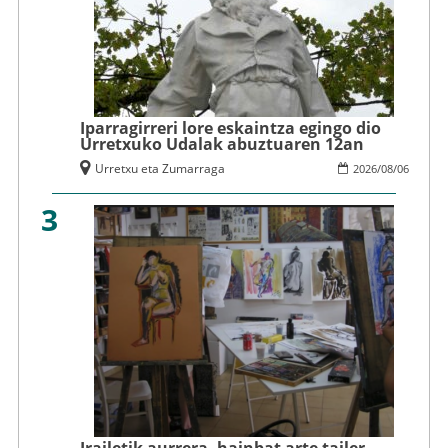
Iparragirreri lore eskaintza egingo dio
Urretxuko Udalak abuztuaren 12an
Urretxu eta Zumarraga
2026
/
08
/
06
3