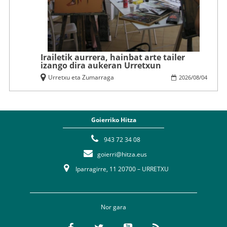
Irailetik aurrera, hainbat arte tailer
izango dira aukeran Urretxun
Urretxu eta Zumarraga
2026
/
08
/
04
Goierriko Hitza
943 72 34 08
goierri@hitza.eus
Iparragirre, 11 20700 – URRETXU
Nor gara