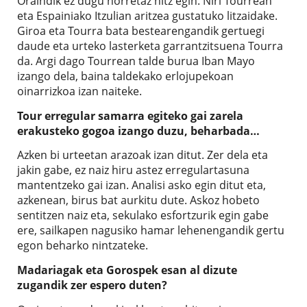
Oraindik ez dugu horretaz hitz egin. Niri Tourrean
eta Espainiako Itzulian aritzea gustatuko litzaidake.
Giroa eta Tourra bata bestearengandik gertuegi
daude eta urteko lasterketa garrantzitsuena Tourra
da. Argi dago Tourrean talde burua Iban Mayo
izango dela, baina taldekako erlojupekoan
oinarrizkoa izan naiteke.
Tour erregular samarra egiteko gai zarela
erakusteko gogoa izango duzu, beharbada…
Azken bi urteetan arazoak izan ditut. Zer dela eta
jakin gabe, ez naiz hiru astez erregulartasuna
mantentzeko gai izan. Analisi asko egin ditut eta,
azkenean, birus bat aurkitu dute. Askoz hobeto
sentitzen naiz eta, sekulako esfortzurik egin gabe
ere, sailkapen nagusiko hamar lehenengandik gertu
egon beharko nintzateke.
Madariagak eta Gorospek esan al dizute
zugandik zer espero duten?