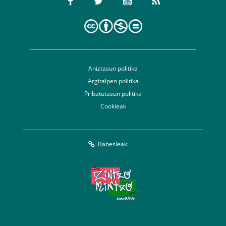
Aniztasun politika
Argitalpen politika
Pribatutasun politika
Cookieak
Babesleak: