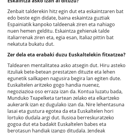
Eskaintza asko izan al dituzu?
Zenbait talderekin hitz egin dut eta eskaintzaren bat
edo beste egin didate, baina eskaintza guztiak
Espainiatik kanpoko taldeenak ziren eta nahiago
nuen hemen gelditu. Eskaintza gehienak talde
italiarrenak ziren eta, egia esan, Italiaz pittin bat
nekatuta bukatu dut.
Zer dela eta erabaki duzu Euskaltelekin fitxatzea?
Taldearen mentalitatea asko atsegin dut. Hiru asteko
itzuliak bete-betean prestatzen dituzte eta lehen
egunetik sailkapen nagusira begira lan egiten dute.
Euskaltelen aritzeko gogo handia nuenez,
negoziazioa oso erraza izan da. Kontua luzatu bada,
Munduko Txapelketa tartean zelako eta elkartzeko
aukerarik izan ez dugulako izan da. Nire lehentasuna
lasai eta gustura egotea da eta Euskaltelen hori
lortuko dudala argi dut. Ilusioa berreskuratzeko
gogoa dut eta badakit Euskaltelen babes eta
berotasun handiak izango ditudala. Jendeak