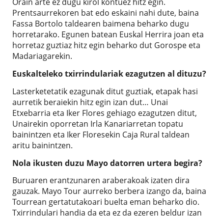
Orain arte ez dugu kirol kontuez hitz egin.
Prentsaurrekoren bat edo eskaini nahi dute, baina
Fassa Bortolo taldearen baimena beharko dugu
horretarako. Egunen batean Euskal Herrira joan eta
horretaz guztiaz hitz egin beharko dut Gorospe eta
Madariagarekin.
Euskalteleko txirrindulariak ezagutzen al dituzu?
Lasterketetatik ezagunak ditut guztiak, etapak hasi
aurretik beraiekin hitz egin izan dut… Unai
Etxebarria eta Iker Flores gehiago ezagutzen ditut,
Unairekin oporretan Irla Kanariarretan topatu
bainintzen eta Iker Floresekin Caja Rural taldean
aritu bainintzen.
Nola ikusten duzu Mayo datorren urtera begira?
Buruaren erantzunaren araberakoak izaten dira
gauzak. Mayo Tour aurreko berbera izango da, baina
Tourrean gertatutakoari buelta eman beharko dio.
Txirrindulari handia da eta ez da ezeren beldur izan