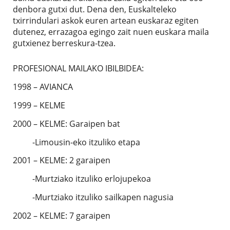
denbora gutxi dut. Dena den, Euskalteleko
txirrindulari askok euren artean euskaraz egiten
dutenez, errazagoa egingo zait nuen euskara maila
gutxienez berreskura-tzea.
PROFESIONAL MAILAKO IBILBIDEA:
1998 – AVIANCA
1999 – KELME
2000 – KELME: Garaipen bat
-Limousin-eko itzuliko etapa
2001 – KELME: 2 garaipen
-Murtziako itzuliko erlojupekoa
-Murtziako itzuliko sailkapen nagusia
2002 – KELME: 7 garaipen