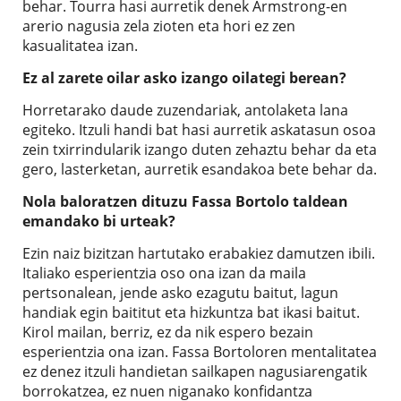
behar. Tourra hasi aurretik denek Armstrong-en
arerio nagusia zela zioten eta hori ez zen
kasualitatea izan.
Ez al zarete oilar asko izango oilategi berean?
Horretarako daude zuzendariak, antolaketa lana
egiteko. Itzuli handi bat hasi aurretik askatasun osoa
zein txirrindularik izango duten zehaztu behar da eta
gero, lasterketan, aurretik esandakoa bete behar da.
Nola baloratzen dituzu Fassa Bortolo taldean
emandako bi urteak?
Ezin naiz bizitzan hartutako erabakiez damutzen ibili.
Italiako esperientzia oso ona izan da maila
pertsonalean, jende asko ezagutu baitut, lagun
handiak egin baititut eta hizkuntza bat ikasi baitut.
Kirol mailan, berriz, ez da nik espero bezain
esperientzia ona izan. Fassa Bortoloren mentalitatea
ez denez itzuli handietan sailkapen nagusiarengatik
borrokatzea, ez nuen niganako konfidantza