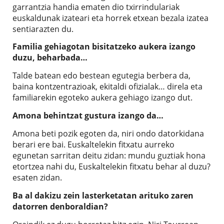
garrantzia handia ematen dio txirrindulariak
euskaldunak izateari eta horrek etxean bezala izatea
sentiarazten du.
Familia gehiagotan bisitatzeko aukera izango
duzu, beharbada…
Talde batean edo bestean egutegia berbera da,
baina kontzentrazioak, ekitaldi ofizialak… direla eta
familiarekin egoteko aukera gehiago izango dut.
Amona behintzat gustura izango da…
Amona beti pozik egoten da, niri ondo datorkidana
berari ere bai. Euskaltelekin fitxatu aurreko
egunetan sarritan deitu zidan: mundu guztiak hona
etortzea nahi du, Euskaltelekin fitxatu behar al duzu?
esaten zidan.
Ba al dakizu zein lasterketatan arituko zaren
datorren denboraldian?