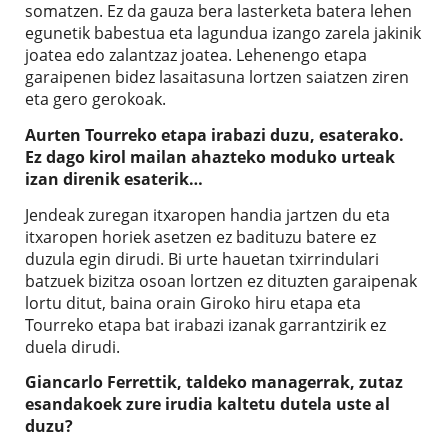
somatzen. Ez da gauza bera lasterketa batera lehen
egunetik babestua eta lagundua izango zarela jakinik
joatea edo zalantzaz joatea. Lehenengo etapa
garaipenen bidez lasaitasuna lortzen saiatzen ziren
eta gero gerokoak.
Aurten Tourreko etapa irabazi duzu, esaterako.
Ez dago kirol mailan ahazteko moduko urteak
izan direnik esaterik…
Jendeak zuregan itxaropen handia jartzen du eta
itxaropen horiek asetzen ez badituzu batere ez
duzula egin dirudi. Bi urte hauetan txirrindulari
batzuek bizitza osoan lortzen ez dituzten garaipenak
lortu ditut, baina orain Giroko hiru etapa eta
Tourreko etapa bat irabazi izanak garrantzirik ez
duela dirudi.
Giancarlo Ferrettik, taldeko managerrak, zutaz
esandakoek zure irudia kaltetu dutela uste al
duzu?