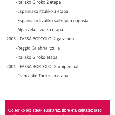
-Italiako Giroko 2 etapa
-Espainiako Itzuliko 3 etapa
-Espainiako Itzuliko sailkapen nagusia
-Algarveko itzuliko etapa
2003 – FASSA BORTOLO: 2 garaipen
-Reggio Calabria itzulia
-Italiako Giroko etapa
2004 – FASSA BORTOLO: Garaipen bat
-Frantziako Tourreko etapa
Goierriko albisteak euskaraz, libre eta kalitatez jaso