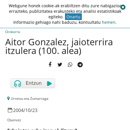
Webgune honek cookie-ak erabiltzen ditu zure nabigazioa
errazteko, publizitatea erakusteko eta analisi estatistikoak
egiteko.
Onartu
Informazio gehiago nahi baduzu, kontsultatu
hemen
.
Orokorra
Aitor Gonzalez, jaioterrira
itzulera (100. alea)
Urretxu eta Zumarraga
2004
/
10
/
23
Otamotz