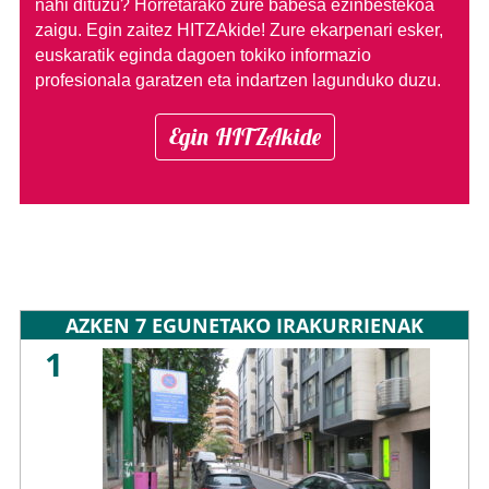
nahi dituzu?
Horretarako zure babesa ezinbestekoa
zaigu. Egin zaitez HITZAkide!
Zure ekarpenari esker,
euskaratik eginda dagoen tokiko informazio
profesionala garatzen eta indartzen lagunduko duzu.
Egin HITZAkide
AZKEN 7 EGUNETAKO IRAKURRIENAK
1