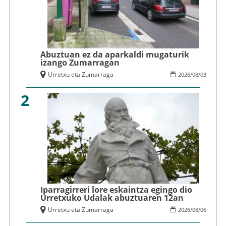
Abuztuan ez da aparkaldi mugaturik
izango Zumarragan
Urretxu eta Zumarraga
2026
/
08
/
03
2
Iparragirreri lore eskaintza egingo dio
Urretxuko Udalak abuztuaren 12an
Urretxu eta Zumarraga
2026
/
08
/
06