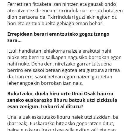
Ferrettiren fitxaketa izan nintzen eta gauzak ondo
ateratzen ez direnean txirrindulariari errua botatzen
dion pertsona da. Txirrindulari guztiekin egiten du
hori eta ez zaio buelta gehiago eman behar.
Errepidean berari erantzuteko gogoz izango
zara…
Itzuli handietan lehiakorra naizela erakutsi nahi
nioke eta berriro sailkapen nagusiko borrokan egon
nahi nuke. Dena den, niretzako garrantzitsuena
berriro ere sasoi betean egotea eta gustura aritzea
da. Izan ere, sasoi betean egon naizen guztietan
lehenengoekin borrokan izan naiz.
Bukatzeko, duela hiru urte Unai Osak haurra
zeneko euskarazko liburu batzuk utzi zizkizula
esan zenigun. Irakurri al dituzu?
Unai aluak eskatutako liburu haiek utzi zizkidan, bai
(barreak). Euskarazko hitz asko gogoratzen ditut,
baina euskaraz irakurtzea zaila egiten zait eta oso