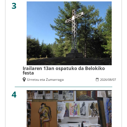
3
Irailaren 13an ospatuko da Belokiko
festa
Urretxu eta Zumarraga
2026
/
08
/
07
4