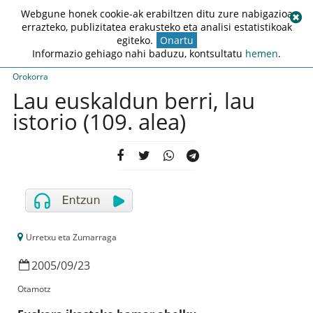
Webgune honek cookie-ak erabiltzen ditu zure nabigazioa
errazteko, publizitatea erakusteko eta analisi estatistikoak
egiteko.
Onartu
Informazio gehiago nahi baduzu, kontsultatu
hemen
.
Orokorra
Lau euskaldun berri, lau
istorio (109. alea)
Urretxu eta Zumarraga
2005
/
09
/
23
Otamotz