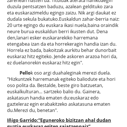
zarenean hasten da. Tituluak aterata nahikoaegin
duzula pentsatzen baduzu, azalean geldituko zara
eta euskarazimeldu egingo zaizu. Nik argi daukat ez
dudala sekula bukatuko.Euskaldun zahar-berria naiz:
20 urte egingo du euskara ikasi nuela,baina oraindik
neure burua euskaldun berri ikusten dut. Dena
den,lanari esker euskararekiko harremana
etengabea izan da eta horrekeragin handia izan du.
Horrela ez bada, bakoitzak aurkitu behar dunorbait
euskaraz hitz egiteko. Jende askoren arazoa hori da,
ez duelanorekin euskaraz hitz egin".
Pello
k oso argi duahaleginak merezi duela.
"Hizkuntzek harremanak egiteko baliodute eta hori
oso polita da. Bestalde, beste giro batzuetan,
euskalkulturan… sartzeko balio du. Gainera,
askatasun handia ematen du:euskaraz edo
gazteleraz egin erabakitzeko askatasuna ematen
du.Merezi du, benetan".
Iñigo Garrido
:“Eguneroko bizitzan ahal dudan
guztia euskaraz egiten saiatzennaiz”