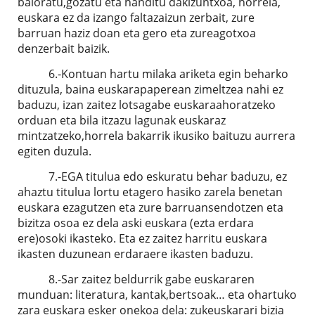
baloratu,gozatu eta handitu dakizuntxoa, horrela,
euskara ez da izango faltazaizun zerbait, zure
barruan haziz doan eta gero eta zureagotxoa
denzerbait baizik.
6.-Kontuan hartu milaka ariketa egin beharko
dituzula, baina euskarapaperean zimeltzea nahi ez
baduzu, izan zaitez lotsagabe euskaraahoratzeko
orduan eta bila itzazu lagunak euskaraz
mintzatzeko,horrela bakarrik ikusiko baituzu aurrera
egiten duzula.
7.-EGA titulua edo eskuratu behar baduzu, ez
ahaztu titulua lortu etagero hasiko zarela benetan
euskara ezagutzen eta zure barruansendotzen eta
bizitza osoa ez dela aski euskara (ezta erdara
ere)osoki ikasteko. Eta ez zaitez harritu euskara
ikasten duzunean erdaraere ikasten baduzu.
8.-Sar zaitez beldurrik gabe euskararen
munduan: literatura, kantak,bertsoak… eta ohartuko
zara euskara esker onekoa dela: zukeuskarari bizia