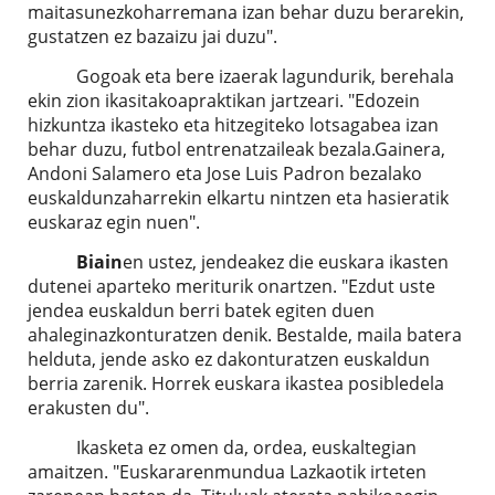
maitasunezkoharremana izan behar duzu berarekin,
gustatzen ez bazaizu jai duzu".
Gogoak eta bere izaerak lagundurik, berehala
ekin zion ikasitakoapraktikan jartzeari. "Edozein
hizkuntza ikasteko eta hitzegiteko lotsagabea izan
behar duzu, futbol entrenatzaileak bezala.Gainera,
Andoni Salamero eta Jose Luis Padron bezalako
euskaldunzaharrekin elkartu nintzen eta hasieratik
euskaraz egin nuen".
Biain
en ustez, jendeakez die euskara ikasten
dutenei aparteko meriturik onartzen. "Ezdut uste
jendea euskaldun berri batek egiten duen
ahaleginazkonturatzen denik. Bestalde, maila batera
helduta, jende asko ez dakonturatzen euskaldun
berria zarenik. Horrek euskara ikastea posibledela
erakusten du".
Ikasketa ez omen da, ordea, euskaltegian
amaitzen. "Euskararenmundua Lazkaotik irteten