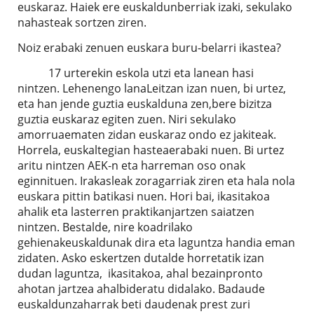
euskaraz. Haiek ere euskaldunberriak izaki, sekulako
nahasteak sortzen ziren.
Noiz erabaki zenuen euskara buru-belarri ikastea?
17 urterekin eskola utzi eta lanean hasi
nintzen. Lehenengo lanaLeitzan izan nuen, bi urtez,
eta han jende guztia euskalduna zen,bere bizitza
guztia euskaraz egiten zuen. Niri sekulako
amorruaematen zidan euskaraz ondo ez jakiteak.
Horrela, euskaltegian hasteaerabaki nuen. Bi urtez
aritu nintzen AEK-n eta harreman oso onak
eginnituen. Irakasleak zoragarriak ziren eta hala nola
euskara pittin batikasi nuen. Hori bai, ikasitakoa
ahalik eta lasterren praktikanjartzen saiatzen
nintzen. Bestalde, nire koadrilako
gehienakeuskaldunak dira eta laguntza handia eman
zidaten. Asko eskertzen dutalde horretatik izan
dudan laguntza, ikasitakoa, ahal bezainpronto
ahotan jartzea ahalbideratu didalako. Badaude
euskaldunzaharrak beti daudenak prest zuri