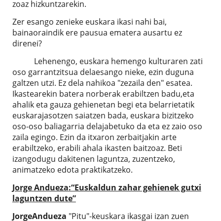
zoaz hizkuntzarekin.
Zer esango zenieke euskara ikasi nahi bai,
bainaoraindik ere pausua ematera ausartu ez
direnei?
Lehenengo, euskara hemengo kulturaren zati
oso garrantzitsua delaesango nieke, ezin duguna
galtzen utzi. Ez dela nahikoa "zezaila den" esatea.
Ikastearekin batera norberak erabiltzen badu,eta
ahalik eta gauza gehienetan begi eta belarrietatik
euskarajasotzen saiatzen bada, euskara bizitzeko
oso-oso baliagarria delajabetuko da eta ez zaio oso
zaila egingo. Ezin da itxaron zerbaitjakin arte
erabiltzeko, erabili ahala ikasten baitzoaz. Beti
izangodugu dakitenen laguntza, zuzentzeko,
animatzeko edota praktikatzeko.
Jorge
Andueza
:“Euskaldun zahar gehienek gutxi
laguntzen dute”
Jorge
Andueza
"Pitu"-keuskara ikasgai izan zuen