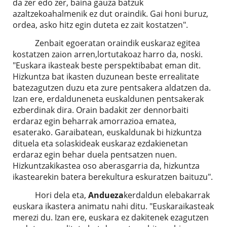
da zer edo zer, baina gauza batzuk
azaltzekoahalmenik ez dut oraindik. Gai honi buruz,
ordea, asko hitz egin duteta ez zait kostatzen".
Zenbait egoeratan oraindik euskaraz egitea
kostatzen zaion arren,lortutakoaz harro da, noski.
"Euskara ikasteak beste perspektibabat eman dit.
Hizkuntza bat ikasten duzunean beste errealitate
batezagutzen duzu eta zure pentsakera aldatzen da.
Izan ere, erdalduneneta euskaldunen pentsakerak
ezberdinak dira. Orain badakit zer dennorbaiti
erdaraz egin beharrak amorrazioa ematea,
esaterako. Garaibatean, euskaldunak bi hizkuntza
dituela eta solaskideak euskaraz ezdakienetan
erdaraz egin behar duela pentsatzen nuen.
Hizkuntzakikastea oso aberasgarria da, hizkuntza
ikastearekin batera berekultura eskuratzen baituzu".
Hori dela eta,
Andueza
kerdaldun elebakarrak
euskara ikastera animatu nahi ditu. "Euskaraikasteak
merezi du. Izan ere, euskara ez dakitenek ezagutzen