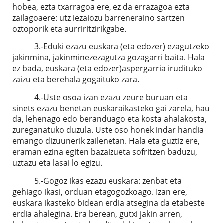
hobea, ezta txarragoa ere, ez da errazagoa ezta
zailagoaere: utz iezaiozu barreneraino sartzen
oztoporik eta aurriritzirikgabe.
3.-Eduki ezazu euskara (eta edozer) ezagutzeko
jakinmina, jakinminezezagutza gozagarri baita. Hala
ez bada, euskara (eta edozer)aspergarria irudituko
zaizu eta berehala gogaituko zara.
4.-Uste osoa izan ezazu zeure buruan eta
sinets ezazu benetan euskaraikasteko gai zarela, hau
da, lehenago edo beranduago eta kosta ahalakosta,
zureganatuko duzula. Uste oso honek indar handia
emango dizuunerik zailenetan. Hala eta guztiz ere,
eraman ezina egiten bazaizueta sofritzen baduzu,
uztazu eta lasai lo egizu.
5.-Gogoz ikas ezazu euskara: zenbat eta
gehiago ikasi, orduan etagogozkoago. Izan ere,
euskara ikasteko bidean erdia atsegina da etabeste
erdia ahalegina. Era berean, gutxi jakin arren,