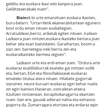
gelditu eta euskara ikasi edo kanpora joan.
Gelditzeaerabaki nuen".
Biain
ek bi urte emanzituen euskara ikasten,
buru-belarri. "Urtarriletik ekainerabitartean egunero
bost ordu eman nituen euskaltegian.
Arratsaldean,berriz, ariketak egiten nituen. Irailean
Lazkaora joan nintzen,euskara ikasteko bertara joan
behar zela esan baitzidaten. Garaihartan, boom-a
izan zen: barnetegia ireki berria zen eta
euskaraikasteko bermea zegoen".
Lazkaon urte eta erdi eman zuen. "Ordura arte
euskaraz esaldilaburrak esateko gai nintzen soilik
eta, bertan, EGA eta filosofiaklaseak euskaraz
emateko titulua atera nituen. Hilabete gogorrak
izanziren, neure buruari euskaraz egin behar nuela
zin egin bainion.Hasieran, ostiraletan etxera
itzultzen nintzenean, korapiloikaragarria ekartzen
nuen. Izan ere, gauzak adierazi nahia eta ezinaoso
gogorra da. Zumarragara etortzea eta erdaraz egin