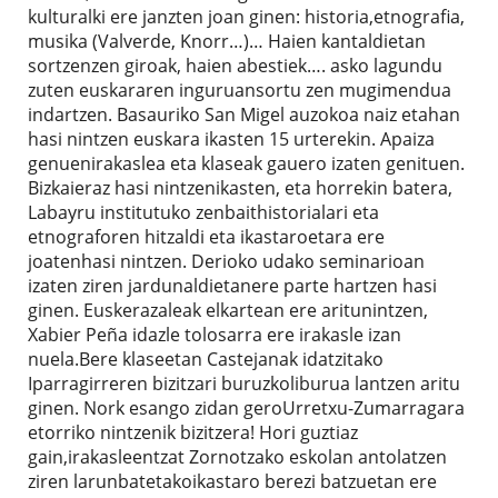
kulturalki ere janzten joan ginen: historia,etnografia,
musika (Valverde, Knorr…)… Haien kantaldietan
sortzenzen giroak, haien abestiek…. asko lagundu
zuten euskararen inguruansortu zen mugimendua
indartzen. Basauriko San Migel auzokoa naiz etahan
hasi nintzen euskara ikasten 15 urterekin. Apaiza
genuenirakaslea eta klaseak gauero izaten genituen.
Bizkaieraz hasi nintzenikasten, eta horrekin batera,
Labayru institutuko zenbaithistorialari eta
etnograforen hitzaldi eta ikastaroetara ere
joatenhasi nintzen. Derioko udako seminarioan
izaten ziren jardunaldietanere parte hartzen hasi
ginen. Euskerazaleak elkartean ere aritunintzen,
Xabier Peña idazle tolosarra ere irakasle izan
nuela.Bere klaseetan Castejanak idatzitako
Iparragirreren bizitzari buruzkoliburua lantzen aritu
ginen. Nork esango zidan geroUrretxu-Zumarragara
etorriko nintzenik bizitzera! Hori guztiaz
gain,irakasleentzat Zornotzako eskolan antolatzen
ziren larunbatetakoikastaro berezi batzuetan ere