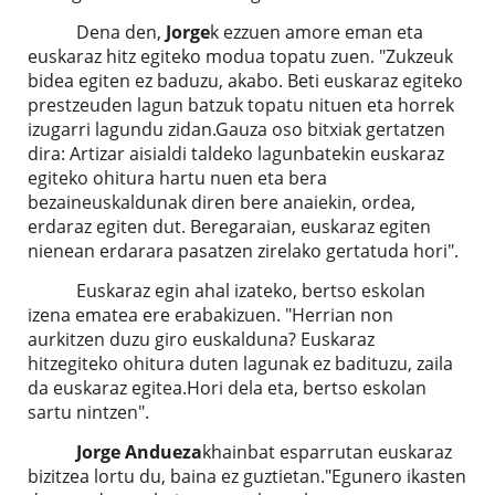
Dena den,
Jorge
k ezzuen amore eman eta
euskaraz hitz egiteko modua topatu zuen. "Zukzeuk
bidea egiten ez baduzu, akabo. Beti euskaraz egiteko
prestzeuden lagun batzuk topatu nituen eta horrek
izugarri lagundu zidan.Gauza oso bitxiak gertatzen
dira: Artizar aisialdi taldeko lagunbatekin euskaraz
egiteko ohitura hartu nuen eta bera
bezaineuskaldunak diren bere anaiekin, ordea,
erdaraz egiten dut. Beregaraian, euskaraz egiten
nienean erdarara pasatzen zirelako gertatuda hori".
Euskaraz egin ahal izateko, bertso eskolan
izena ematea ere erabakizuen. "Herrian non
aurkitzen duzu giro euskalduna? Euskaraz
hitzegiteko ohitura duten lagunak ez badituzu, zaila
da euskaraz egitea.Hori dela eta, bertso eskolan
sartu nintzen".
Jorge
Andueza
khainbat esparrutan euskaraz
bizitzea lortu du, baina ez guztietan."Egunero ikasten