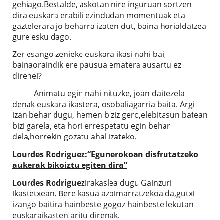
gehiago.Bestalde, askotan nire inguruan sortzen
dira euskara erabili ezindudan momentuak eta
gaztelerara jo beharra izaten dut, baina horialdatzea
gure esku dago.
Zer esango zenieke euskara ikasi nahi bai,
bainaoraindik ere pausua ematera ausartu ez
direnei?
Animatu egin nahi nituzke, joan daitezela
denak euskara ikastera, osobaliagarria baita. Argi
izan behar dugu, hemen biziz gero,elebitasun batean
bizi garela, eta hori errespetatu egin behar
dela,horrekin gozatu ahal izateko.
Lourdes Rodriguez
:“Egunerokoan disfrutatzeko
aukerak bikoiztu egiten dira”
Lourdes Rodriguez
irakaslea dugu Gainzuri
ikastetxean. Bere kasua azpimarratzekoa da,gutxi
izango baitira hainbeste gogoz hainbeste lekutan
euskaraikasten aritu direnak.