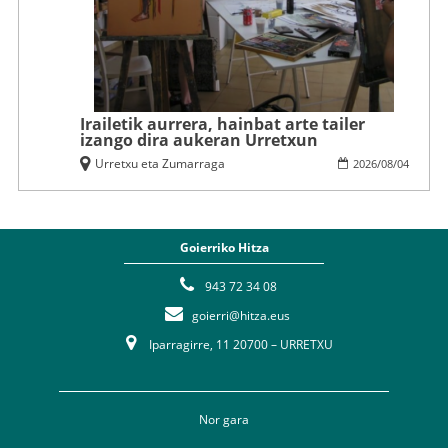
Irailetik aurrera, hainbat arte tailer
izango dira aukeran Urretxun
Urretxu eta Zumarraga
2026
/
08
/
04
Goierriko Hitza
943 72 34 08
goierri@hitza.eus
Iparragirre, 11 20700 – URRETXU
Nor gara