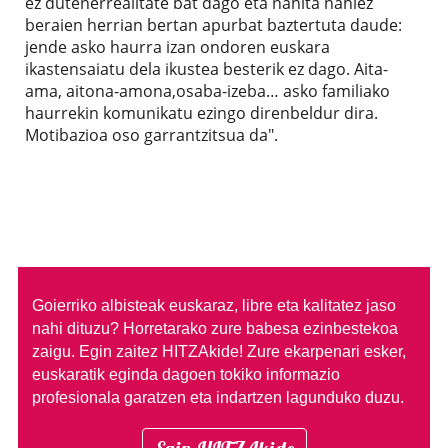
ez dutenerrealitate bat dago eta nahita nahiez
beraien herrian bertan apurbat baztertuta daude:
jende asko haurra izan ondoren euskara
ikastensaiatu dela ikustea besterik ez dago. Aita-
ama, aitona-amona,osaba-izeba… asko familiako
haurrekin komunikatu ezingo direnbeldur dira.
Motibazioa oso garrantzitsua da".
Goierriko albisteak euskaraz, libre eta kalitatez jaso
nahi dituzu?
Horretarako zure babesa ezinbestekoa
zaigu. Egin zaitez HITZAkide!
Zure ekarpenari esker,
euskaratik eginda dagoen tokiko informazio
profesionala garatzen eta indartzen lagunduko duzu.