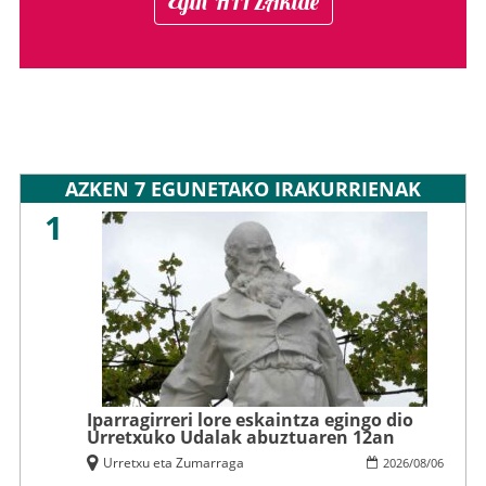
Egin HITZAkide
AZKEN 7 EGUNETAKO IRAKURRIENAK
1
Iparragirreri lore eskaintza egingo dio
Urretxuko Udalak abuztuaren 12an
Urretxu eta Zumarraga
2026
/
08
/
06