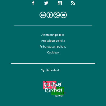
Aniztasun politika
Argitalpen politika
Pribatutasun politika
Cookieak
Babesleak: