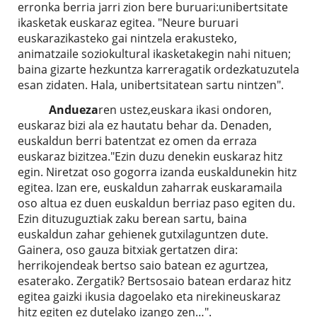
erronka berria jarri zion bere buruari:unibertsitate
ikasketak euskaraz egitea. "Neure buruari
euskarazikasteko gai nintzela erakusteko,
animatzaile soziokultural ikasketakegin nahi nituen;
baina gizarte hezkuntza karreragatik ordezkatuzutela
esan zidaten. Hala, unibertsitatean sartu nintzen".
Andueza
ren ustez,euskara ikasi ondoren,
euskaraz bizi ala ez hautatu behar da. Denaden,
euskaldun berri batentzat ez omen da erraza
euskaraz bizitzea."Ezin duzu denekin euskaraz hitz
egin. Niretzat oso gogorra izanda euskaldunekin hitz
egitea. Izan ere, euskaldun zaharrak euskaramaila
oso altua ez duen euskaldun berriaz paso egiten du.
Ezin dituzuguztiak zaku berean sartu, baina
euskaldun zahar gehienek gutxilaguntzen dute.
Gainera, oso gauza bitxiak gertatzen dira:
herrikojendeak bertso saio batean ez agurtzea,
esaterako. Zergatik? Bertsosaio batean erdaraz hitz
egitea gaizki ikusia dagoelako eta nirekineuskaraz
hitz egiten ez dutelako izango zen…".