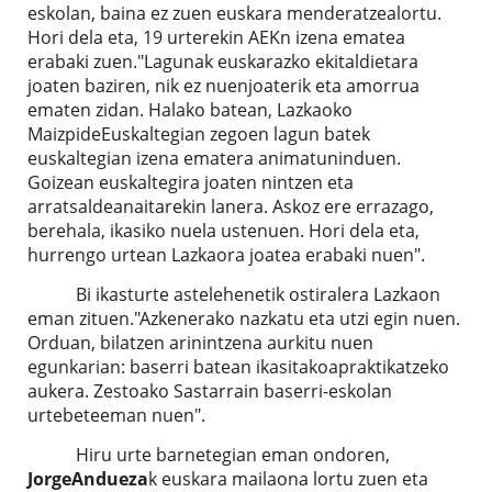
eskolan, baina ez zuen euskara menderatzealortu.
Hori dela eta, 19 urterekin AEKn izena ematea
erabaki zuen."Lagunak euskarazko ekitaldietara
joaten baziren, nik ez nuenjoaterik eta amorrua
ematen zidan. Halako batean, Lazkaoko
MaizpideEuskaltegian zegoen lagun batek
euskaltegian izena ematera animatuninduen.
Goizean euskaltegira joaten nintzen eta
arratsaldeanaitarekin lanera. Askoz ere errazago,
berehala, ikasiko nuela ustenuen. Hori dela eta,
hurrengo urtean Lazkaora joatea erabaki nuen".
Bi ikasturte astelehenetik ostiralera Lazkaon
eman zituen."Azkenerako nazkatu eta utzi egin nuen.
Orduan, bilatzen arinintzena aurkitu nuen
egunkarian: baserri batean ikasitakoapraktikatzeko
aukera. Zestoako Sastarrain baserri-eskolan
urtebeteeman nuen".
Hiru urte barnetegian eman ondoren,
Jorge
Andueza
k euskara mailaona lortu zuen eta