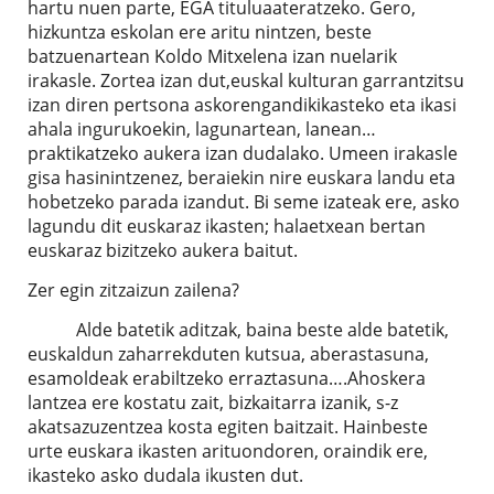
hartu nuen parte, EGA tituluaateratzeko. Gero,
hizkuntza eskolan ere aritu nintzen, beste
batzuenartean Koldo Mitxelena izan nuelarik
irakasle. Zortea izan dut,euskal kulturan garrantzitsu
izan diren pertsona askorengandikikasteko eta ikasi
ahala ingurukoekin, lagunartean, lanean…
praktikatzeko aukera izan dudalako. Umeen irakasle
gisa hasinintzenez, beraiekin nire euskara landu eta
hobetzeko parada izandut. Bi seme izateak ere, asko
lagundu dit euskaraz ikasten; halaetxean bertan
euskaraz bizitzeko aukera baitut.
Zer egin zitzaizun zailena?
Alde batetik aditzak, baina beste alde batetik,
euskaldun zaharrekduten kutsua, aberastasuna,
esamoldeak erabiltzeko erraztasuna….Ahoskera
lantzea ere kostatu zait, bizkaitarra izanik, s-z
akatsazuzentzea kosta egiten baitzait. Hainbeste
urte euskara ikasten arituondoren, oraindik ere,
ikasteko asko dudala ikusten dut.