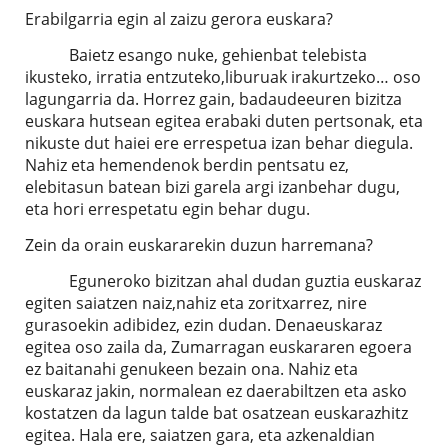
Erabilgarria egin al zaizu gerora euskara?
Baietz esango nuke, gehienbat telebista
ikusteko, irratia entzuteko,liburuak irakurtzeko… oso
lagungarria da. Horrez gain, badaudeeuren bizitza
euskara hutsean egitea erabaki duten pertsonak, eta
nikuste dut haiei ere errespetua izan behar diegula.
Nahiz eta hemendenok berdin pentsatu ez,
elebitasun batean bizi garela argi izanbehar dugu,
eta hori errespetatu egin behar dugu.
Zein da orain euskararekin duzun harremana?
Eguneroko bizitzan ahal dudan guztia euskaraz
egiten saiatzen naiz,nahiz eta zoritxarrez, nire
gurasoekin adibidez, ezin dudan. Denaeuskaraz
egitea oso zaila da, Zumarragan euskararen egoera
ez baitanahi genukeen bezain ona. Nahiz eta
euskaraz jakin, normalean ez daerabiltzen eta asko
kostatzen da lagun talde bat osatzean euskarazhitz
egitea. Hala ere, saiatzen gara, eta azkenaldian