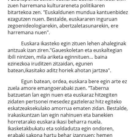
zuen harremana kulturareneta politikaren
bitartekoa zen. "Euskaldunen mundua kantuenbidez
ezagutzen nuen. Bestalde, euskararen inguruan
zegoenideologiarekin, abertzaletasunarekin, ere
harremana nuen".
Euskara ikasteko egin zituen lehen ahaleginak
antzuak izan ziren."Gaueskoletan eta euskaltegian
ibili nintzen, mila ariketa eginnituen… baina
ezinezkoa iruditzen zitzaidan, egunen
batean,ikasitako aditz horiek ahotan jartzea".
Egun batean, ordea, euskara bere egin arte ez
zuela amore emangoerabaki zuen. "Taberna
batzuetan lan egin nuen eta euskaraz hitzegiten
zidaten pertsonei mesedez gazteleraz hitz egiteko
eskatzeaksekulako amorrua ematen zidan. Bestalde,
irakaskuntzan lan egin nahinuen eta banekien
horretarako euskara ikasi beharra nuela.
Ikasketakbukatu eta soldadutza egin ondoren,
erabaki sakona hartu behar izannuen: hemen