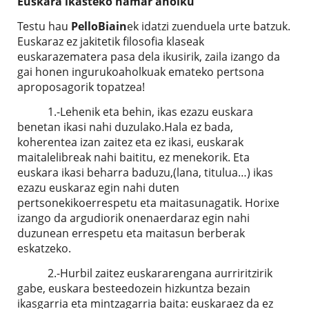
Euskara ikasteko hamar aholku
Testu hau
Pello
Biain
ek idatzi zuenduela urte batzuk.
Euskaraz ez jakitetik filosofia klaseak
euskarazematera pasa dela ikusirik, zaila izango da
gai honen ingurukoaholkuak emateko pertsona
aproposagorik topatzea!
1.-Lehenik eta behin, ikas ezazu euskara
benetan ikasi nahi duzulako.Hala ez bada,
koherentea izan zaitez eta ez ikasi, euskarak
maitalelibreak nahi baititu, ez menekorik. Eta
euskara ikasi beharra baduzu,(lana, titulua…) ikas
ezazu euskaraz egin nahi duten
pertsonekikoerrespetu eta maitasunagatik. Horixe
izango da argudiorik onenaerdaraz egin nahi
duzunean errespetu eta maitasun berberak
eskatzeko.
2.-Hurbil zaitez euskararengana aurriritzirik
gabe, euskara besteedozein hizkuntza bezain
ikasgarria eta mintzagarria baita: euskaraez da ez