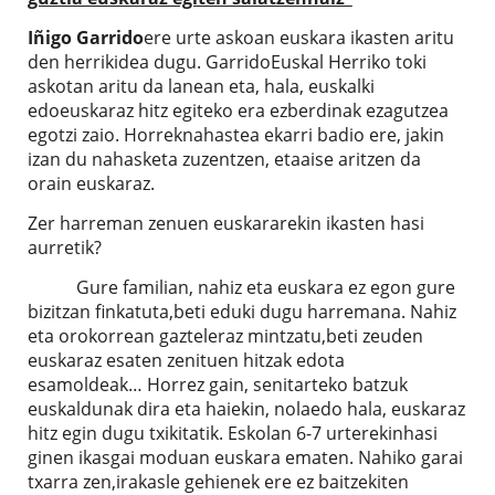
Iñigo Garrido
ere urte askoan euskara ikasten aritu
den herrikidea dugu. GarridoEuskal Herriko toki
askotan aritu da lanean eta, hala, euskalki
edoeuskaraz hitz egiteko era ezberdinak ezagutzea
egotzi zaio. Horreknahastea ekarri badio ere, jakin
izan du nahasketa zuzentzen, etaaise aritzen da
orain euskaraz.
Zer harreman zenuen euskararekin ikasten hasi
aurretik?
Gure familian, nahiz eta euskara ez egon gure
bizitzan finkatuta,beti eduki dugu harremana. Nahiz
eta orokorrean gazteleraz mintzatu,beti zeuden
euskaraz esaten zenituen hitzak edota
esamoldeak… Horrez gain, senitarteko batzuk
euskaldunak dira eta haiekin, nolaedo hala, euskaraz
hitz egin dugu txikitatik. Eskolan 6-7 urterekinhasi
ginen ikasgai moduan euskara ematen. Nahiko garai
txarra zen,irakasle gehienek ere ez baitzekiten