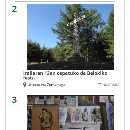
2
Irailaren 13an ospatuko da Belokiko
festa
Urretxu eta Zumarraga
2026
/
08
/
07
3