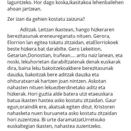
laguntzeko. Hor dago koska,ikasitakoa lehenbailehen
ahoan jartzean.
Zer izan da gehien kostatu zaizuna?
Aditzak. Leitzan ikastean, hango hizkeraren
berezitasunak ereneureganatu nituen. Gerora,
Elorrion lan egitea tokatu zitzaidan, etaElorriokoek
beste hizkera bat darabilte. Gero Lekeition,
Getarian,Donostian, Iruñean…. aritu naiz lanean, eta
noski, lekuhorietan darabiltzatenak denak euskarak
dira, baina leku bakoitzekoakbere berezitasunak
dauzka, bakoitzak bere aditzak dauzka eta
ohituratxarrak hartzen joan nintzen. Askotan
nahasten nituen lekuezberdinetako aditz eta
hizkerak. Hori guztia alde batera utzi etaeuskara
batua ikasten hastea asko kostatu zitzaidan. Gaur
egun,oraindik ere, akatsak egiten ditut. Kristoren
nahasketa nuen buruaneta asko kostatu zitzaidan
hori zuzentzea. Bi urte daramatzatUrretxuko
euskaltegian ikasten, nahastea zuzentzeko.