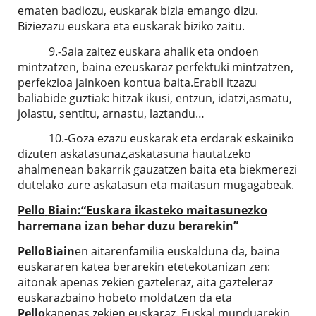
ematen badiozu, euskarak bizia emango dizu.
Biziezazu euskara eta euskarak biziko zaitu.
9.-Saia zaitez euskara ahalik eta ondoen
mintzatzen, baina ezeuskaraz perfektuki mintzatzen,
perfekzioa jainkoen kontua baita.Erabil itzazu
baliabide guztiak: hitzak ikusi, entzun, idatzi,asmatu,
jolastu, sentitu, arnastu, laztandu…
10.-Goza ezazu euskarak eta erdarak eskainiko
dizuten askatasunaz,askatasuna hautatzeko
ahalmenean bakarrik gauzatzen baita eta biekmerezi
dutelako zure askatasun eta maitasun mugagabeak.
Pello
Biain
:“Euskara ikasteko maitasunezko
harremana izan behar duzu berarekin”
Pello
Biain
en aitarenfamilia euskalduna da, baina
euskararen katea berarekin etetekotanizan zen:
aitonak apenas zekien gazteleraz, aita gazteleraz
euskarazbaino hobeto moldatzen da eta
Pello
kapenas zekien euskaraz. Euskal munduarekin