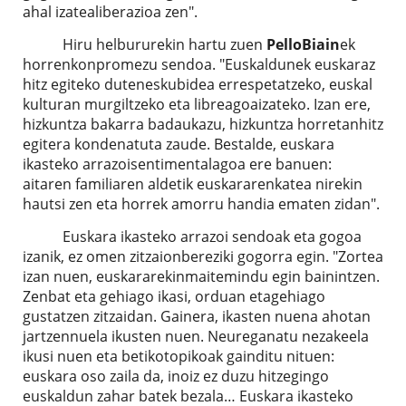
ahal izatealiberazioa zen".
Hiru helbururekin hartu zuen
Pello
Biain
ek
horrenkonpromezu sendoa. "Euskaldunek euskaraz
hitz egiteko duteneskubidea errespetatzeko, euskal
kulturan murgiltzeko eta libreagoaizateko. Izan ere,
hizkuntza bakarra badaukazu, hizkuntza horretanhitz
egitera kondenatuta zaude. Bestalde, euskara
ikasteko arrazoisentimentalagoa ere banuen:
aitaren familiaren aldetik euskararenkatea nirekin
hautsi zen eta horrek amorru handia ematen zidan".
Euskara ikasteko arrazoi sendoak eta gogoa
izanik, ez omen zitzaionbereziki gogorra egin. "Zortea
izan nuen, euskararekinmaitemindu egin bainintzen.
Zenbat eta gehiago ikasi, orduan etagehiago
gustatzen zitzaidan. Gainera, ikasten nuena ahotan
jartzennuela ikusten nuen. Neureganatu nezakeela
ikusi nuen eta betikotopikoak gainditu nituen:
euskara oso zaila da, inoiz ez duzu hitzegingo
euskaldun zahar batek bezala… Euskara ikasteko