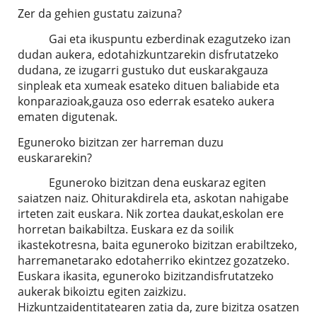
Zer da gehien gustatu zaizuna?
Gai eta ikuspuntu ezberdinak ezagutzeko izan
dudan aukera, edotahizkuntzarekin disfrutatzeko
dudana, ze izugarri gustuko dut euskarakgauza
sinpleak eta xumeak esateko dituen baliabide eta
konparazioak,gauza oso ederrak esateko aukera
ematen digutenak.
Eguneroko bizitzan zer harreman duzu
euskararekin?
Eguneroko bizitzan dena euskaraz egiten
saiatzen naiz. Ohiturakdirela eta, askotan nahigabe
irteten zait euskara. Nik zortea daukat,eskolan ere
horretan baikabiltza. Euskara ez da soilik
ikastekotresna, baita eguneroko bizitzan erabiltzeko,
harremanetarako edotaherriko ekintzez gozatzeko.
Euskara ikasita, eguneroko bizitzandisfrutatzeko
aukerak bikoiztu egiten zaizkizu.
Hizkuntzaidentitatearen zatia da, zure bizitza osatzen