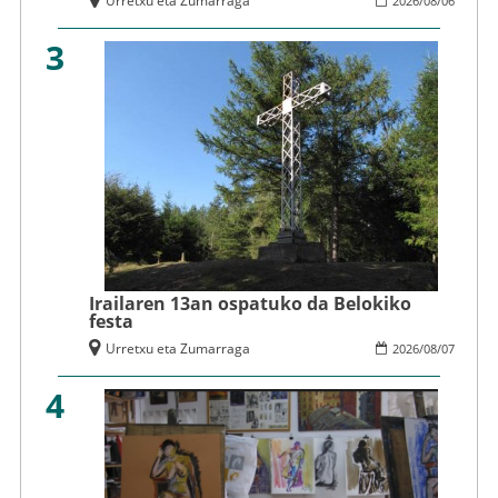
Urretxu eta Zumarraga
2026
/
08
/
06
3
Irailaren 13an ospatuko da Belokiko
festa
Urretxu eta Zumarraga
2026
/
08
/
07
4