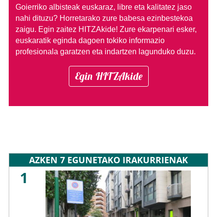
Goierriko albisteak euskaraz, libre eta kalitatez jaso
nahi dituzu?
Horretarako zure babesa ezinbestekoa
zaigu. Egin zaitez HITZAkide!
Zure ekarpenari esker,
euskaratik eginda dagoen tokiko informazio
profesionala garatzen eta indartzen lagunduko duzu.
Egin HITZAkide
AZKEN 7 EGUNETAKO IRAKURRIENAK
1