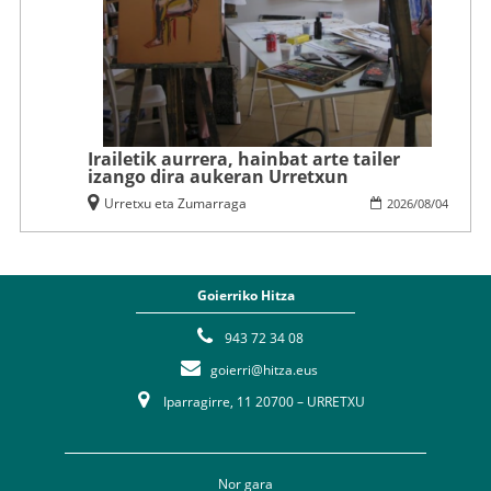
Irailetik aurrera, hainbat arte tailer
izango dira aukeran Urretxun
Urretxu eta Zumarraga
2026
/
08
/
04
Goierriko Hitza
943 72 34 08
goierri@hitza.eus
Iparragirre, 11 20700 – URRETXU
Nor gara