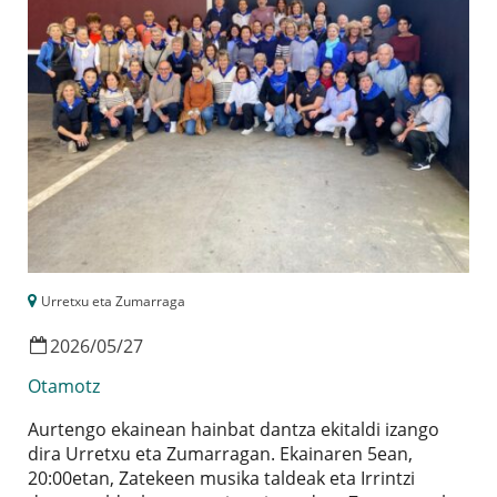
Urretxu eta Zumarraga
2026
/
05
/
27
Otamotz
Aurtengo ekainean hainbat dantza ekitaldi izango
dira Urretxu eta Zumarragan. Ekainaren 5ean,
20:00etan, Zatekeen musika taldeak eta Irrintzi