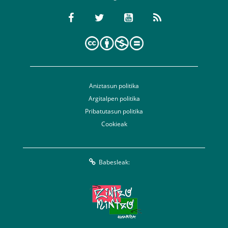
Aniztasun politika
Argitalpen politika
Pribatutasun politika
Cookieak
Babesleak: