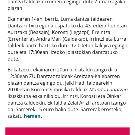
dantza taldeak erromeria egingo dute Zumarragako
plazan.
Ekainaren 14an, berriz, Lurra dantza taldearen
Dantzari Txiki eguna ospatuko da. 43. edizio honetan
Aurtzaka (Beasain), Korosti (Legazpi), Ereintza
(Errenteria), Andra Mari (Galdakao), Irrintzi eta Lurra
taldeek parte hartuko dute. 12:00etan kalejira egingo
dute eta 17:30ean lizeoko jolastokian dantzatuko
dute.
Bukatzeko, ekainaren 20an bi ekitaldi izango dira.
12:30ean ZU Dantzaz taldeak Areizaga-Kalebarren
plazan dantza egingo du, Jeiki Hadi taldearekin.
20:00etan Korrontzi musika taldeak
Mundua dantzan
ikuskizuna eskainiko du, Irrintzi, Korosti eta Oinkari
dantza taldeekin. Ekitaldia Zelai Arizti aretoan izango
da. Sarrerek 15 euro balio dute. Sarrerak erosteko,
sakatu
hemen
.