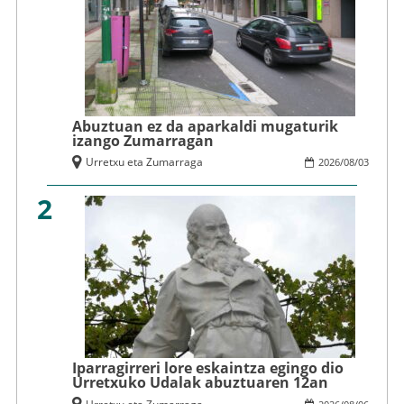
Abuztuan ez da aparkaldi mugaturik
izango Zumarragan
Urretxu eta Zumarraga
2026
/
08
/
03
2
Iparragirreri lore eskaintza egingo dio
Urretxuko Udalak abuztuaren 12an