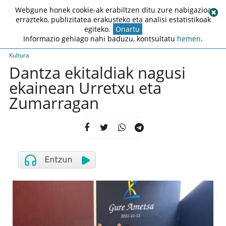
Webgune honek cookie-ak erabiltzen ditu zure nabigazioa
errazteko, publizitatea erakusteko eta analisi estatistikoak
egiteko.
Onartu
Informazio gehiago nahi baduzu, kontsultatu
hemen
.
Kultura
Dantza ekitaldiak nagusi
ekainean Urretxu eta
Zumarragan