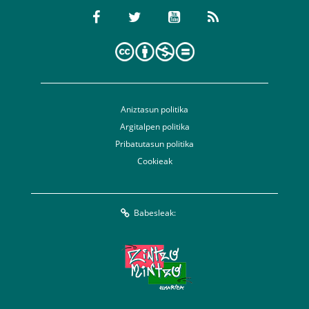
Aniztasun politika
Argitalpen politika
Pribatutasun politika
Cookieak
Babesleak: