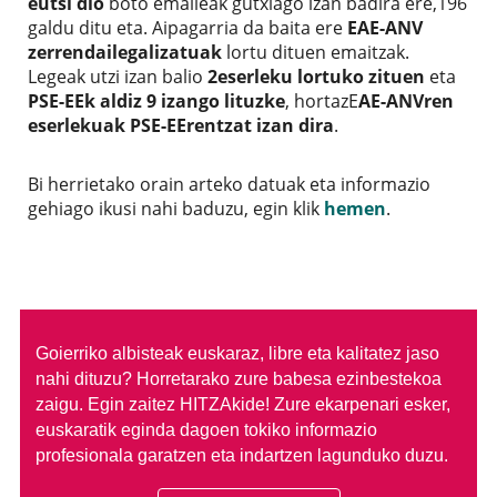
eutsi dio
boto emaileak gutxiago izan badira ere,196
galdu ditu eta. Aipagarria da baita ere
EAE-ANV
zerrendailegalizatuak
lortu dituen emaitzak.
Legeak utzi izan balio
2eserleku lortuko zituen
eta
PSE-EEk aldiz 9 izango lituzke
, hortazE
AE-ANVren
eserlekuak PSE-EErentzat izan dira
.
Bi herrietako orain arteko datuak eta informazio
gehiago ikusi nahi baduzu, egin klik
hemen
.
Goierriko albisteak euskaraz, libre eta kalitatez jaso
nahi dituzu?
Horretarako zure babesa ezinbestekoa
zaigu. Egin zaitez HITZAkide!
Zure ekarpenari esker,
euskaratik eginda dagoen tokiko informazio
profesionala garatzen eta indartzen lagunduko duzu.