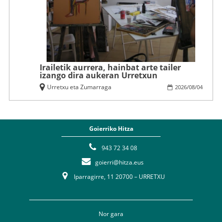
Irailetik aurrera, hainbat arte tailer
izango dira aukeran Urretxun
Urretxu eta Zumarraga
2026
/
08
/
04
Goierriko Hitza
943 72 34 08
goierri@hitza.eus
Iparragirre, 11 20700 – URRETXU
Nor gara