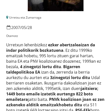
Urretxu eta Zumarraga
2007
/
05
/
28
Otamotz
Urretxun lehenbizikoz
ezker abertzaleaizan da
indar politikorik bozkatuena
. Ez ditu 1999ko
emaitzak hobetu, 995 lortu zituen garai hartan,
baina EA eta PNV koalizioanez doazenez, 1999an ez
bezala,
4 zinegotzi lortu ditu
.
Bigarren
taldepolitikoa EA
izan da, zerrenda ia berria
aurkeztu du aurten eta
3zinegotzi lortu ditu
Udal
berriaren osaketan. Ikusgarria dakoalizioan joan ez
zen azkeneko alditik, 1995etik, izan duen
jaitsiera;
1449 boto emaile izatetik aurtengo 822 boto
emailetara
jaitsi baita.
PNVk koalizioan joan ez zen
azkeneko alditik emaitzakhobetu ditu
eta 511
boto izatetik 669 lortzeraino iritsi da.
PSE-EEk
boto