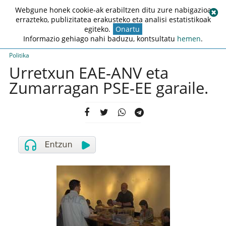
Webgune honek cookie-ak erabiltzen ditu zure nabigazioa
errazteko, publizitatea erakusteko eta analisi estatistikoak
egiteko.
Onartu
Informazio gehiago nahi baduzu, kontsultatu
hemen
.
Politika
Urretxun EAE-ANV eta
Zumarragan PSE-EE garaile.