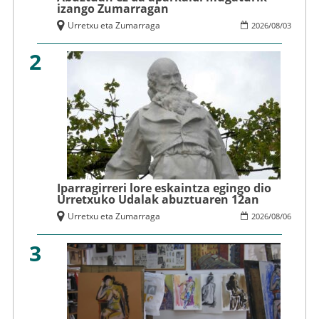
izango Zumarragan
Urretxu eta Zumarraga
2026
/
08
/
03
2
Iparragirreri lore eskaintza egingo dio
Urretxuko Udalak abuztuaren 12an
Urretxu eta Zumarraga
2026
/
08
/
06
3