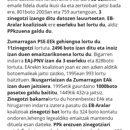
emaile fidela duela ikusi da eta zertxobait jaitsi bada
ere, 801boto 2003an eta 759 aurtengoan,
3
zinegotzi izango ditu datozen lauurteetan
.
EB-
Aralar koalizioak
ere
eserleku bat lortu du
, aldiz
PPkzuena galdu du
.
Zumarragan PSE-EEk gehiengoa lortu du
.
11zinegotzi
lortuta.
2496 boto izan ditu eta inoiz
izan duen emaitzarikonena lortu du
. Bigarren
indarra
EAJ-PNV izan da 3 eserleku
eta 828boto
lortuta. EArekin koalizioan joan ez zen azken alditik
botoemaileak jaitsi zaizkio, 1995ean 993 lortu
baitzituen.
Ikusgarriaizan da Zumarragan EAk
izan duen jaitsiera
. 1995etik gaurdaino
1000boto
pasatxo galdu baititu
, 1449tik 432ra jaitsiz.
Zinegotzi bakarra
lortu du honenbestez EAk eta
hirugarren indarra izatera pasatu da.
EB-Aralar
koalizioak
zinegotzi bat
lortu du 324 boto kontatu
ondoren,lehengo legealdiko emaitzak mantendu
dituela esan daiteke.
PPk erezuen zinegotziari