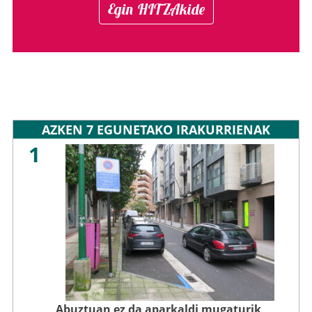
Egin HITZAkide
AZKEN 7 EGUNETAKO IRAKURRIENAK
1
Abuztuan ez da aparkaldi mugaturik