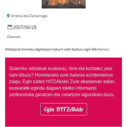
Urretxu eta Zumarraga
2007
/
06
/
28
Otamotz
Aldizkaria formatu digitalean irakurri nahi baduzu egin klik
hemen
.
Goierriko albisteak euskaraz, libre eta kalitatez jaso
nahi dituzu?
Horretarako zure babesa ezinbestekoa
zaigu. Egin zaitez HITZAkide!
Zure ekarpenari esker,
euskaratik eginda dagoen tokiko informazio
profesionala garatzen eta indartzen lagunduko duzu.
Egin HITZAkide