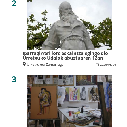
2
Iparragirreri lore eskaintza egingo dio
Urretxuko Udalak abuztuaren 12an
Urretxu eta Zumarraga
2026
/
08
/
06
3