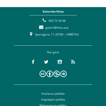
Goierriko Hitza
943 72 34 08
goierri@hitza.eus
Iparragirre, 11 20700 – URRETXU
Nor gara
Aniztasun politika
Argitalpen politika
Pribatutasun politika