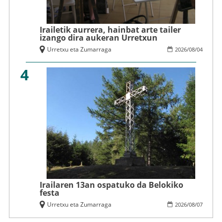
Irailetik aurrera, hainbat arte tailer
izango dira aukeran Urretxun
Urretxu eta Zumarraga
2026
/
08
/
04
4
Irailaren 13an ospatuko da Belokiko
festa
Urretxu eta Zumarraga
2026
/
08
/
07