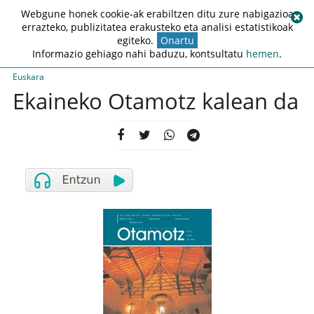
Webgune honek cookie-ak erabiltzen ditu zure nabigazioa
errazteko, publizitatea erakusteko eta analisi estatistikoak
egiteko.
Onartu
Informazio gehiago nahi baduzu, kontsultatu
hemen
.
Euskara
Ekaineko Otamotz kalean da