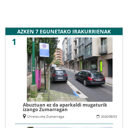
AZKEN 7 EGUNETAKO IRAKURRIENAK
1
Abuztuan ez da aparkaldi mugaturik
izango Zumarragan
Urretxu eta Zumarraga
2026
/
08
/
03