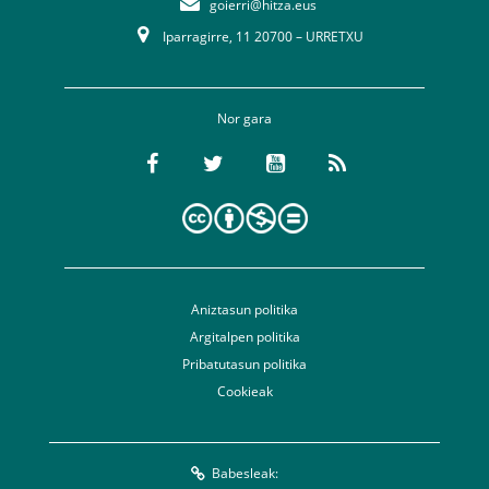
goierri@hitza.eus
Iparragirre, 11 20700 – URRETXU
Nor gara
Aniztasun politika
Argitalpen politika
Pribatutasun politika
Cookieak
Babesleak: