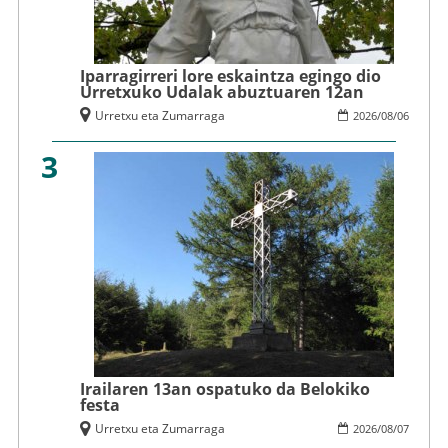
Iparragirreri lore eskaintza egingo dio
Urretxuko Udalak abuztuaren 12an
Urretxu eta Zumarraga
2026
/
08
/
06
3
Irailaren 13an ospatuko da Belokiko
festa
Urretxu eta Zumarraga
2026
/
08
/
07