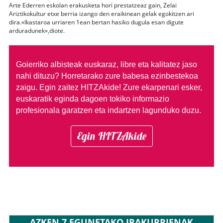
Arte Ederren eskolan erakusketa hori prestatzeaz gain, Zelai
Ariztikokultur etxe berria izango den eraikinean gelak egokitzen ari
dira.«Ikastaroa urriaren 1ean bertan hasiko dugula esan digute
arduradunek»,diote.
Goierriko albisteak euskaraz, libre eta kalitatez jaso
nahi dituzu?
Horretarako zure babesa ezinbestekoa
zaigu. Egin zaitez HITZAkide!
Zure ekarpenari esker,
euskaratik eginda dagoen tokiko informazio
profesionala garatzen eta indartzen lagunduko duzu.
Egin HITZAkide
AZKEN 7 EGUNETAKO IRAKURRIENAK