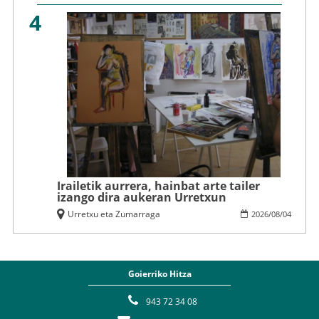
4
Irailetik aurrera, hainbat arte tailer
izango dira aukeran Urretxun
Urretxu eta Zumarraga
2026
/
08
/
04
Goierriko Hitza
943 72 34 08