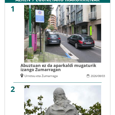
1
Abuztuan ez da aparkaldi mugaturik
izango Zumarragan
Urretxu eta Zumarraga
2026
/
08
/
03
2