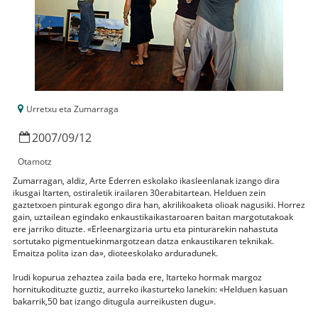
Urretxu eta Zumarraga
2007
/
09
/
12
Otamotz
Zumarragan, aldiz, Arte Ederren eskolako ikasleenlanak izango dira
ikusgai Itarten, ostiraletik irailaren 30erabitartean. Helduen zein
gaztetxoen pinturak egongo dira han, akrilikoaketa olioak nagusiki. Horrez
gain, uztailean egindako enkaustikaikastaroaren baitan margotutakoak
ere jarriko dituzte. «Erleenargizaria urtu eta pinturarekin nahastuta
sortutako pigmentuekinmargotzean datza enkaustikaren teknikak.
Emaitza polita izan da», dioteeskolako arduradunek.
Irudi kopurua zehaztea zaila bada ere, Itarteko hormak margoz
hornitukodituzte guztiz, aurreko ikasturteko lanekin: «Helduen kasuan
bakarrik,50 bat izango ditugula aurreikusten dugu».