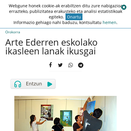
Webgune honek cookie-ak erabiltzen ditu zure nabigazioa
errazteko, publizitatea erakusteko eta analisi estatistikoak
egiteko.
Onartu
Informazio gehiago nahi baduzu, kontsultatu
hemen
.
Orokorra
Arte Ederren eskolako
ikasleen lanak ikusgai