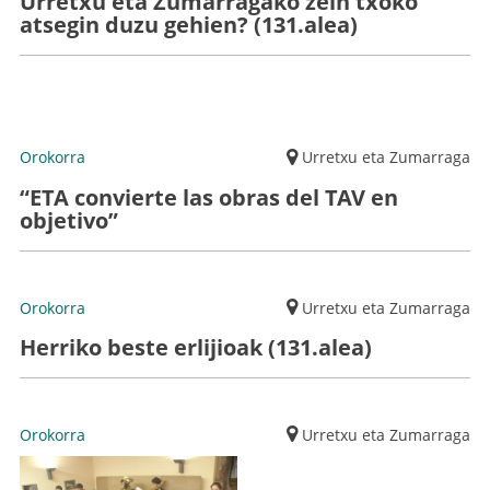
Urretxu eta Zumarragako zein txoko
atsegin duzu gehien? (131.alea)
Orokorra
Urretxu eta Zumarraga
“ETA convierte las obras del TAV en
objetivo”
Orokorra
Urretxu eta Zumarraga
Herriko beste erlijioak (131.alea)
Orokorra
Urretxu eta Zumarraga