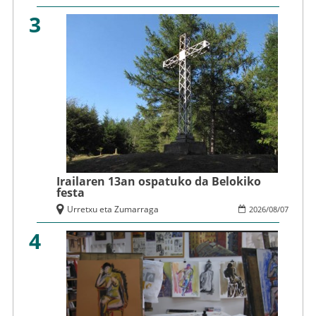
3
Irailaren 13an ospatuko da Belokiko
festa
Urretxu eta Zumarraga
2026
/
08
/
07
4