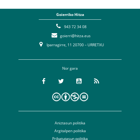
Goierriko Hitza
943 72 34 08
goierri@hitza.eus
Iparragirre, 11 20700 – URRETXU
Nor gara
Aniztasun politika
Argitalpen politika
Pribatutasun politika