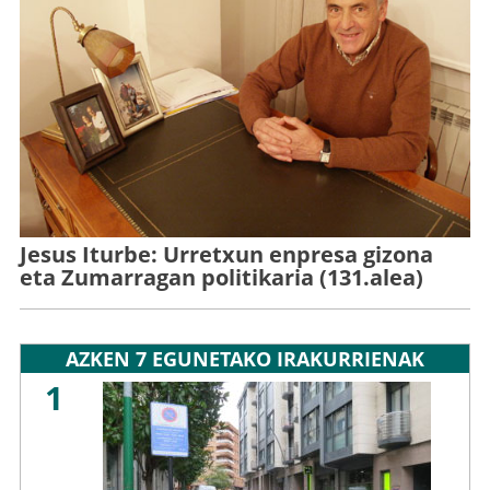
Jesus Iturbe: Urretxun enpresa gizona
eta Zumarragan politikaria (131.alea)
AZKEN 7 EGUNETAKO IRAKURRIENAK
1