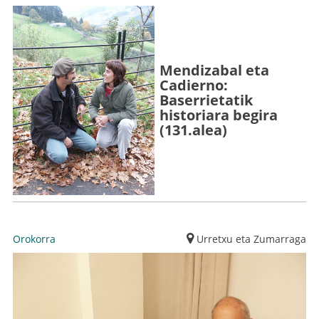
Mendizabal eta
Cadierno:
Baserrietatik
historiara begira
(131.alea)
Orokorra
Urretxu eta Zumarraga