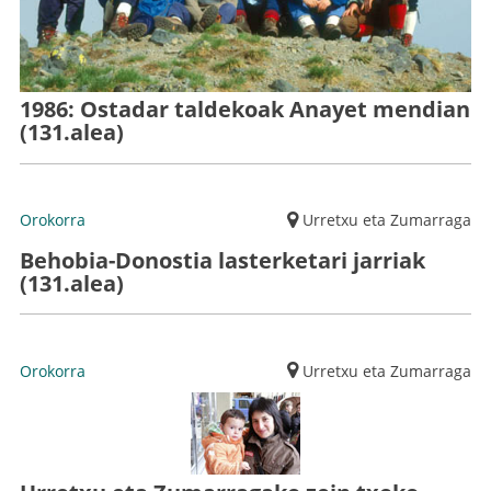
1986: Ostadar taldekoak Anayet mendian
(131.alea)
Orokorra
Urretxu eta Zumarraga
Behobia-Donostia lasterketari jarriak
(131.alea)
Orokorra
Urretxu eta Zumarraga