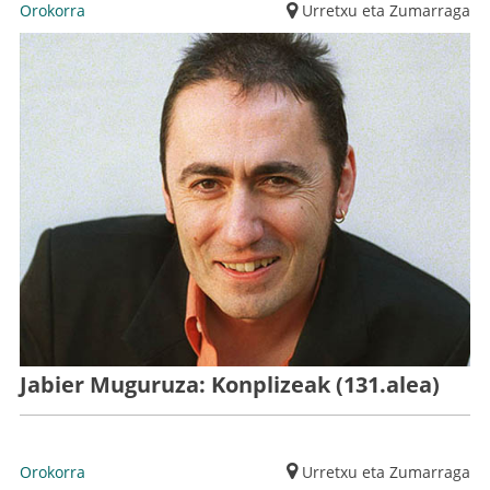
Orokorra
Urretxu eta Zumarraga
Jabier Muguruza: Konplizeak (131.alea)
Orokorra
Urretxu eta Zumarraga