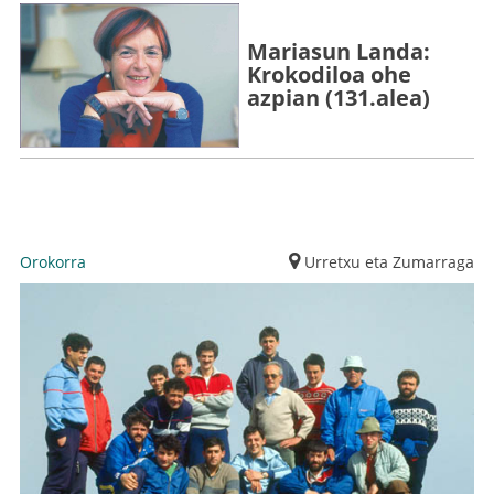
Mariasun Landa:
Krokodiloa ohe
azpian (131.alea)
Orokorra
Urretxu eta Zumarraga