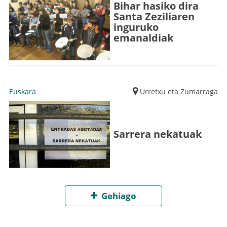
Bihar hasiko dira
Santa Zeziliaren
inguruko
emanaldiak
Euskara
Urretxu eta Zumarraga
Sarrera nekatuak
Gehiago