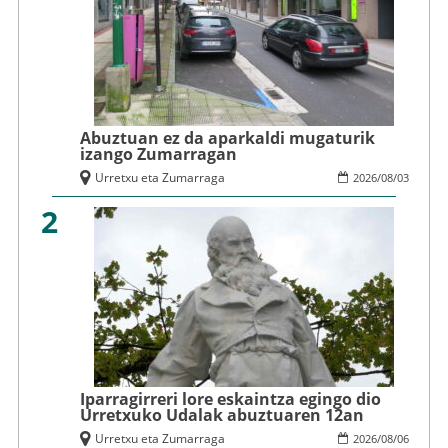
Abuztuan ez da aparkaldi mugaturik
izango Zumarragan
Urretxu eta Zumarraga
2026
/
08
/
03
2
Iparragirreri lore eskaintza egingo dio
Urretxuko Udalak abuztuaren 12an
Urretxu eta Zumarraga
2026
/
08
/
06