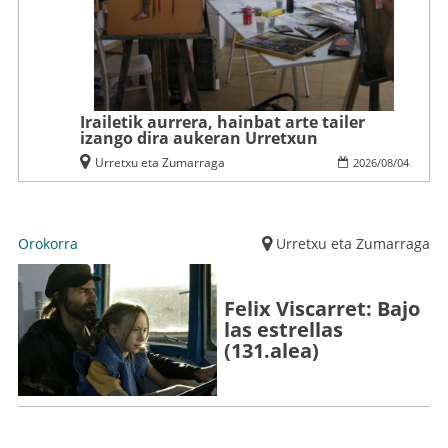
Irailetik aurrera, hainbat arte tailer
izango dira aukeran Urretxun
Urretxu eta Zumarraga
2026
/
08
/
04
Orokorra
Urretxu eta Zumarraga
Felix Viscarret: Bajo
las estrellas
(131.alea)