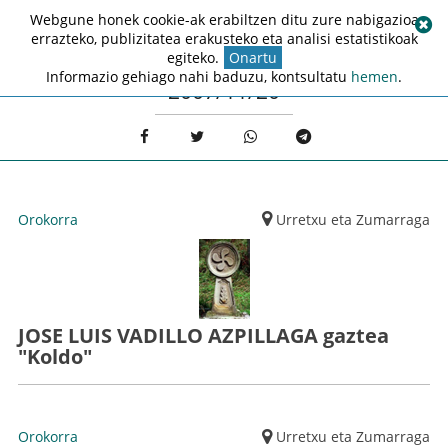
Webgune honek cookie-ak erabiltzen ditu zure nabigazioa
errazteko, publizitatea erakusteko eta analisi estatistikoak
egiteko.
Onartu
Informazio gehiago nahi baduzu, kontsultatu
hemen
.
2007/11/20
Orokorra
Urretxu eta Zumarraga
JOSE LUIS VADILLO AZPILLAGA gaztea
"Koldo"
Orokorra
Urretxu eta Zumarraga