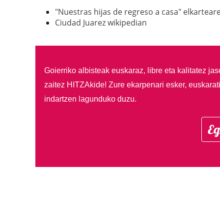
"Nuestras hijas de regreso a casa" elkartea
Ciudad Juarez wikipedian
Goierriko albisteak euskaraz, libre eta kalitatez ja
zaitez HITZAkide!
Zure ekarpenari esker, euskarat
indartzen lagunduko duzu.
Eg