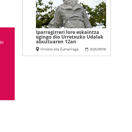
Iparragirreri lore eskaintza
egingo dio Urretxuko Udalak
abuztuaren 12an
in
Urretxu eta Zumarraga
2026
/
08
/
06