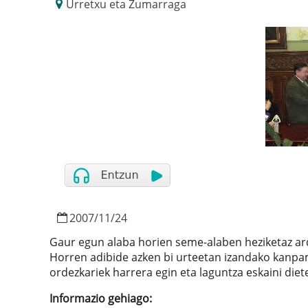
Urretxu eta Zumarraga
2007
/
11
/
24
Gaur egun alaba horien seme-alaben heziketaz ard
Horren adibide azken bi urteetan izandako kanpa
ordezkariek harrera egin eta laguntza eskaini diet
Informazio gehiago: