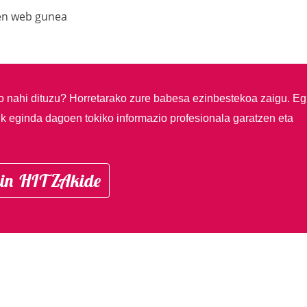
ren web gunea
so nahi dituzu?
Horretarako zure babesa ezinbestekoa zaigu. Eg
ik eginda dagoen tokiko informazio profesionala garatzen eta
in HITZAkide