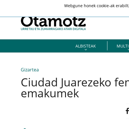
Webgune honek cookie-ak erabiltze
ALBISTEAK
MULTI
Gizartea
Ciudad Juarezeko fem
emakumek