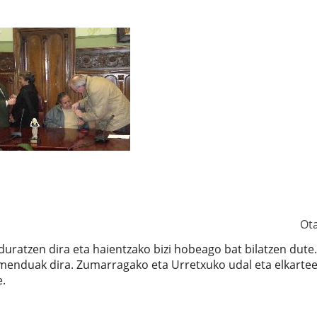
Ot
uratzen dira eta haientzako bizi hobeago bat bilatzen dute.
menduak dira. Zumarragako eta Urretxuko udal eta elkarte
e.