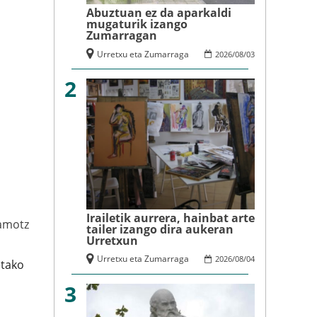
Abuztuan ez da aparkaldi
mugaturik izango
Zumarragan
Urretxu eta Zumarraga
2026
/
08
/
03
2
Irailetik aurrera, hainbat arte
amotz
tailer izango dira aukeran
Urretxun
Urretxu eta Zumarraga
2026
/
08
/
04
etako
3