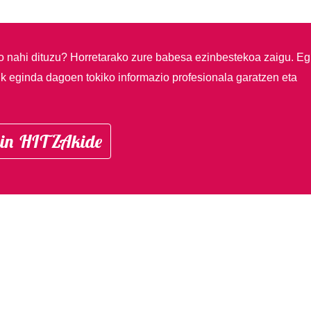
so nahi dituzu?
Horretarako zure babesa ezinbestekoa zaigu. Eg
ik eginda dagoen tokiko informazio profesionala garatzen eta
in HITZAkide