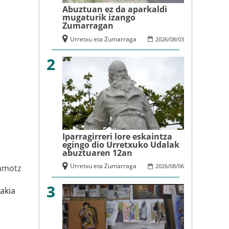
Abuztuan ez da aparkaldi
mugaturik izango
Zumarragan
Urretxu eta Zumarraga
2026
/
08
/
03
2
Iparragirreri lore eskaintza
egingo dio Urretxuko Udalak
abuztuaren 12an
Urretxu eta Zumarraga
2026
/
08
/
06
amotz
3
akia