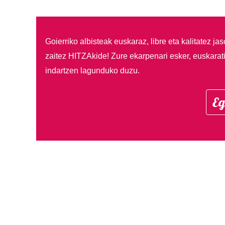
Goierriko albisteak euskaraz, libre eta kalitatez ja
zaitez HITZAkide!
Zure ekarpenari esker, euskarat
indartzen lagunduko duzu.
Eg