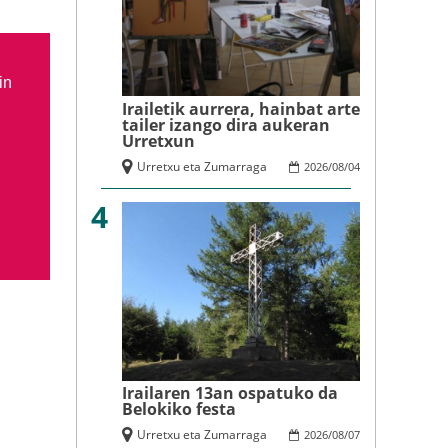
in
Irailetik aurrera, hainbat arte
tailer izango dira aukeran
Urretxun
Urretxu eta Zumarraga
2026
/
08
/
04
4
Irailaren 13an ospatuko da
Belokiko festa
Urretxu eta Zumarraga
2026
/
08
/
07