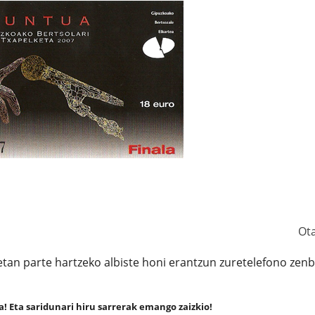
Ot
ketan parte hartzeko albiste honi erantzun zuretelefono zenb
! Eta saridunari hiru sarrerak emango zaizkio!