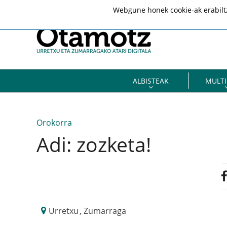
Webgune honek cookie-ak erabiltze
ALBISTEAK
MULTI
Orokorra
Adi: zozketa!
Urretxu
,
Zumarraga