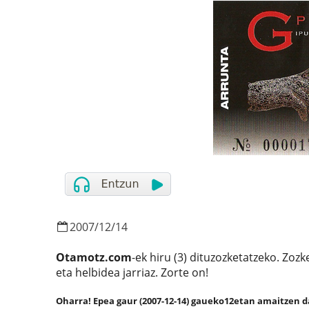
2007
/
12
/
14
Otamotz.com
-ek hiru (3) dituzozketatzeko. Zoz
eta helbidea jarriaz. Zorte on!
Oharra! Epea gaur (2007-12-14) gaueko12etan amaitzen da